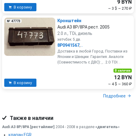
9 BYN
В корзину
~ 3 $
~ 270 ₽
Кронштейн
№ 47773
Audi A3 8P/8PA рест. 2005
2.0 л., TDi, дизель
хетчбэк 5 дв.
8P0941567
,
.
Доставка в любой Город. Поставки из
Японии и Швеции. Гарантия. Аналоги
(Совместимость с ДВС): , . 2.0 TDI. .
В наличии
12 BYN
В корзину
~ 4 $
~ 360 ₽
Подробнее
Также в наличии
Audi A3 8P/8PA [рестайлинг]
2004 - 2008 в разделе
«двигатель
»
клапан EGR