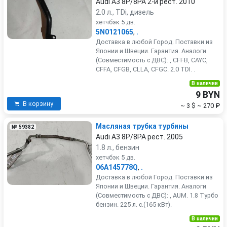
Audi A3 8P/8PA 2-й рест. 2010
2.0 л., TDi, дизель
хетчбэк 5 дв.
5N0121065
,
.
Доставка в любой Город. Поставки из
Японии и Швеции. Гарантия. Аналоги
(Совместимость с ДВС): , CFFB, CAYC,
CFFA, CFGB, CLLA, CFGC. 2.0 TDI. .
В наличии
9 BYN
В корзину
~ 3 $
~ 270 ₽
Масляная трубка турбины
№ 59382
Audi A3 8P/8PA рест. 2005
1.8 л., бензин
хетчбэк 5 дв.
06A145778Q
,
.
Доставка в любой Город. Поставки из
Японии и Швеции. Гарантия. Аналоги
(Совместимость с ДВС): , AUM. 1.8 Турбо
бензин. 225 л. с.(165 кВт).
В наличии