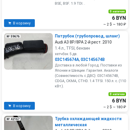
BSE, BSF. 1.9 TDI. .
В наличии
6 BYN
В корзину
~ 2 $
~ 180 ₽
Патрубок (трубопровод, шланг)
№ 59676
Audi A3 8P/8PA 2-й рест. 2010
1.4 л., TFSI, бензин
хетчбэк 5 дв.
03C145674A
,
03C145674B
Доставка в любой Город. Поставки из
Японии и Швеции. Гарантия. Аналоги
(Совместимость с ДВС): 03C145674B,
CDGA, CKMA, CTHD. 1.4 TFSI. 150 л. с. (110
кВт.).
В наличии
6 BYN
В корзину
~ 2 $
~ 180 ₽
Трубка охлаждающей жидкости
№ 42167
металлическая