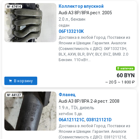
Коллектор впускной
№ 47414
Audi A3 8P/8PA рест. 2005
2.0 л., бензин
седан
06F133210K
Доставка в любой Город. Поставки из
Японии и Швеции. Гарантия. Аналоги
(Совместимость с ДВС): 06F133213H,
BLX, AXW, BLR, BVY, BLY, BVZ, BMB. 2.0
Бензин. 110 кВт...
В наличии
60 BYN
В корзину
~ 20 $
~ 1 800 ₽
Фланец
№ 44127
Audi A3 8P/8PA 2-й рест. 2008
1.9 л., TDi, дизель
хетчбэк 5 дв.
06A121121C
,
038121121D
Доставка в любой Город. Поставки из
Японии и Швеции. Гарантия. Аналоги
(Совместимость с ДВС): 038121121d,