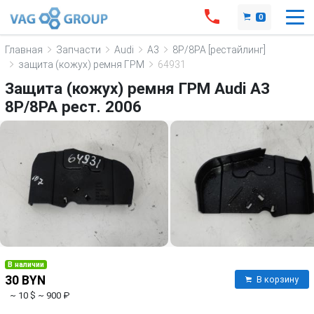
0
Главная
Запчасти
Audi
A3
8P/8PA [рестайлинг]
защита (кожух) ремня ГРМ
64931
Защита (кожух) ремня ГРМ Audi A3
8P/8PA рест. 2006
В наличии
30 BYN
В корзину
~ 10 $
~ 900 ₽