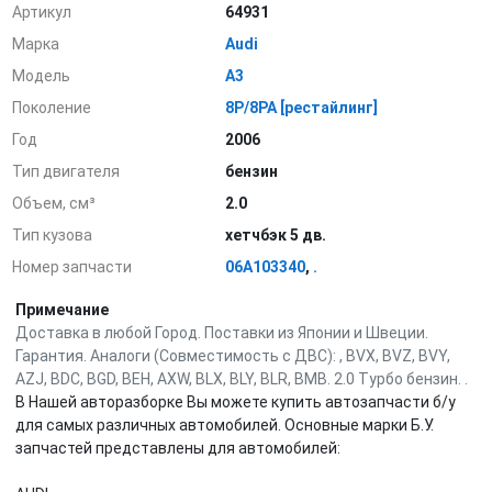
Артикул
64931
Марка
Audi
Модель
A3
Поколение
8P/8PA [рестайлинг]
Год
2006
Тип двигателя
бензин
Объем, см³
2.0
Тип кузова
хетчбэк 5 дв.
Номер запчасти
06A103340
,
.
Примечание
Доставка в любой Город. Поставки из Японии и Швеции.
Гарантия. Аналоги (Совместимость с ДВС): , BVX, BVZ, BVY,
AZJ, BDC, BGD, BEH, AXW, BLX, BLY, BLR, BMB. 2.0 Турбо бензин. .
В Нашей авторазборке Вы можете купить автозапчасти б/у
для самых различных автомобилей. Основные марки Б.У.
запчастей представлены для автомобилей: