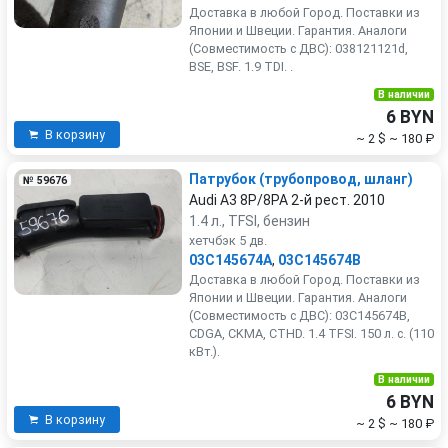
Доставка в любой Город. Поставки из
Японии и Швеции. Гарантия. Аналоги
(Совместимость с ДВС): 038121121d,
BSE, BSF. 1.9 TDI. .
В наличии
6 BYN
В корзину
~ 2 $
~ 180 ₽
Патрубок (трубопровод, шланг)
№ 59676
Audi A3 8P/8PA 2-й рест. 2010
1.4 л., TFSI, бензин
хетчбэк 5 дв.
03C145674A
,
03C145674B
Доставка в любой Город. Поставки из
Японии и Швеции. Гарантия. Аналоги
(Совместимость с ДВС): 03C145674B,
CDGA, CKMA, CTHD. 1.4 TFSI. 150 л. с. (110
кВт.).
В наличии
6 BYN
В корзину
~ 2 $
~ 180 ₽