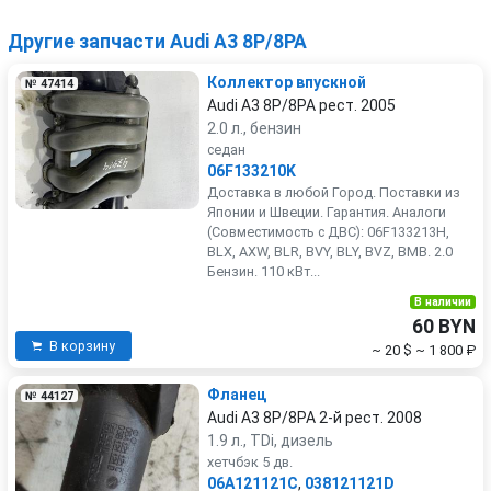
Другие запчасти Audi A3 8P/8PA
Коллектор впускной
№ 47414
Audi A3 8P/8PA рест. 2005
2.0 л., бензин
седан
06F133210K
Доставка в любой Город. Поставки из
Японии и Швеции. Гарантия. Аналоги
(Совместимость с ДВС): 06F133213H,
BLX, AXW, BLR, BVY, BLY, BVZ, BMB. 2.0
Бензин. 110 кВт...
В наличии
60 BYN
В корзину
~ 20 $
~ 1 800 ₽
Фланец
№ 44127
Audi A3 8P/8PA 2-й рест. 2008
1.9 л., TDi, дизель
хетчбэк 5 дв.
06A121121C
,
038121121D