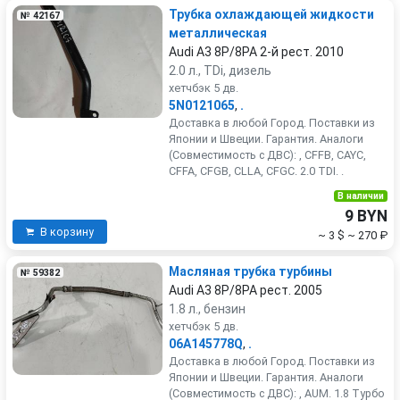
Трубка охлаждающей жидкости
№ 42167
металлическая
Audi A3 8P/8PA 2-й рест. 2010
2.0 л., TDi, дизель
хетчбэк 5 дв.
5N0121065
,
.
Доставка в любой Город. Поставки из
Японии и Швеции. Гарантия. Аналоги
(Совместимость с ДВС): , CFFB, CAYC,
CFFA, CFGB, CLLA, CFGC. 2.0 TDI. .
В наличии
9 BYN
В корзину
~ 3 $
~ 270 ₽
Масляная трубка турбины
№ 59382
Audi A3 8P/8PA рест. 2005
1.8 л., бензин
хетчбэк 5 дв.
06A145778Q
,
.
Доставка в любой Город. Поставки из
Японии и Швеции. Гарантия. Аналоги
(Совместимость с ДВС): , AUM. 1.8 Турбо