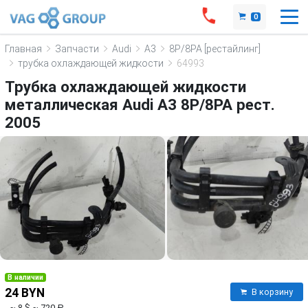
0
Главная
Запчасти
Audi
A3
8P/8PA [рестайлинг]
трубка охлаждающей жидкости
64993
Трубка охлаждающей жидкости
металлическая Audi A3 8P/8PA рест.
2005
В наличии
24 BYN
В корзину
~ 8 $
~ 720 ₽