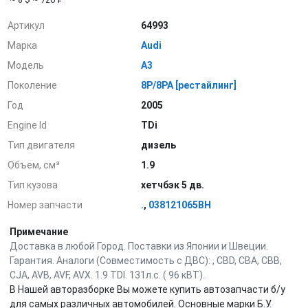
Артикул
64993
Марка
Audi
Модель
A3
Поколение
8P/8PA [рестайлинг]
Год
2005
Engine Id
TDi
Тип двигателя
дизель
Объем, см³
1.9
Тип кузова
хетчбэк 5 дв.
Номер запчасти
.
,
038121065BH
Примечание
Доставка в любой Город. Поставки из Японии и Швеции.
Гарантия. Аналоги (Совместимость с ДВС): , CBD, CBA, CBB,
CJA, AVB, AVF, AVX. 1.9 TDI. 131л.с. ( 96 кВТ).
В Нашей авторазборке Вы можете купить автозапчасти б/у
для самых различных автомобилей. Основные марки Б.У.