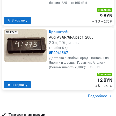
бензин. 225 л. с.(165 кВт).
В наличии
9 BYN
В корзину
~ 3 $
~ 270 ₽
Кронштейн
№ 47773
Audi A3 8P/8PA рест. 2005
2.0 л., TDi, дизель
хетчбэк 5 дв.
8P0941567
,
.
Доставка в любой Город. Поставки из
Японии и Швеции. Гарантия. Аналоги
(Совместимость с ДВС): , . 2.0 TDI. .
В наличии
12 BYN
В корзину
~ 4 $
~ 360 ₽
Подробнее
Также в наличии