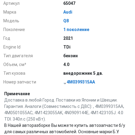
Артикул
65047
Марка
Audi
Модель
Q8
Поколение
1 поколение
Год
2021
Engine Id
TDi
Тип двигателя
бензин
Объем, см³
4.0
Тип кузова
внедорожник 5 дв.
Номер запчасти
.
,
4M0399315AA
Примечание
Доставка в любой Город. Поставки из Японии и Швеции.
Гарантия. Аналоги (Совместимость с ДВС): , 4M0399315AA,
4M0501055AC, 4M1423055AK, 4N0909144E, 4M1423105J. 4.0
TDI. 340л.с (250 кВт).
В Нашей авторазборке Вы можете купить автозапчасти б/у
для самых различных автомобилей. Основные марки Б.У.