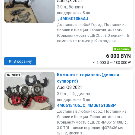
Audi Q8 2021
3.0 л., бензин
внедорожник 5 дв.
.
,
4M0501055AJ
Доставка в любой Город. Поставки из
Японии и Швеции. Гарантия. Аналоги
(Совместимость с ДВС): , . 3.0 Бензин. . В
комплекте тольео рейка задняя
В наличии
6 000 BYN
В корзину
~ 2 000 $
~ 180 000 ₽
Комплект тормозов (диски и
№ 70081
суппорта)
Audi Q8 2021
3.0 л., TDi, дизель
внедорожник 5 дв.
4M0615106JQ
,
4M0615108BP
Доставка в любой Город. Поставки из
Японии и Швеции. Гарантия. Аналоги
(Совместимость с ДВС): 4M0615108BP, .
3.0 TDI. . диски передние ф375х36 мм
5/112, диски з...