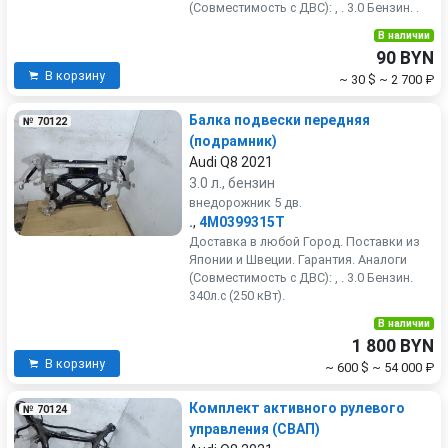
(Совместимость с ДВС): , . 3.0 Бензин. .
В наличии
90 BYN
В корзину
~ 30 $
~ 2 700 ₽
Балка подвески передняя
№ 70122
(подрамник)
Audi Q8 2021
3.0 л., бензин
внедорожник 5 дв.
.
,
4M0399315T
Доставка в любой Город. Поставки из
Японии и Швеции. Гарантия. Аналоги
(Совместимость с ДВС): , . 3.0 Бензин.
340л.с (250 кВт).
В наличии
1 800 BYN
В корзину
~ 600 $
~ 54 000 ₽
Комплект активного рулевого
№ 70124
управления (СВАП)