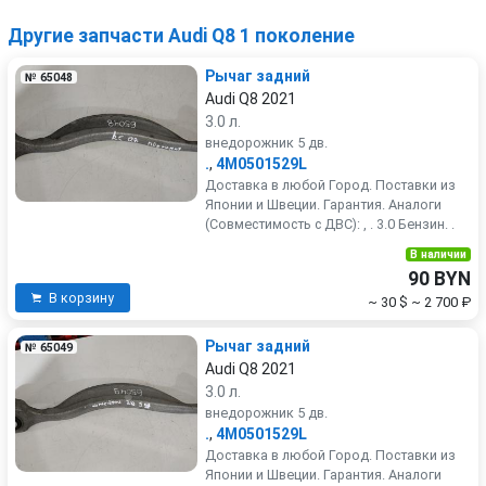
Другие запчасти Audi Q8 1 поколение
Рычаг задний
№ 65048
Audi Q8 2021
3.0 л.
внедорожник 5 дв.
.
,
4M0501529L
Доставка в любой Город. Поставки из
Японии и Швеции. Гарантия. Аналоги
(Совместимость с ДВС): , . 3.0 Бензин. .
В наличии
90 BYN
В корзину
~ 30 $
~ 2 700 ₽
Рычаг задний
№ 65049
Audi Q8 2021
3.0 л.
внедорожник 5 дв.
.
,
4M0501529L
Доставка в любой Город. Поставки из
Японии и Швеции. Гарантия. Аналоги