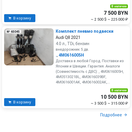
В наличии
7 500 BYN
В корзину
~ 2 500 $
~ 225 000 ₽
Комплект пневмо подвески
№ 65045
Audi Q8 2021
4.0 л., TDi, бензин
внедорожник 5 дв.
.
,
4M0616005H
Доставка в любой Город. Поставки из
Японии и Швеции. Гарантия. Аналоги
(Совместимость с ДВС): , 4M0616005H,
4M0513021BL, 4M0616039BF,
4M0616001AK, 4M0616002AK,...
В наличии
10 500 BYN
В корзину
~ 3 500 $
~ 315 000 ₽
Подробнее