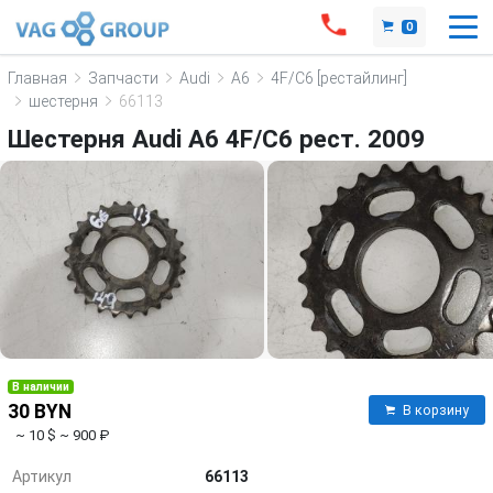
0
Главная
Запчасти
Audi
A6
4F/C6 [рестайлинг]
шестерня
66113
Шестерня Audi A6 4F/C6 рест. 2009
В наличии
30 BYN
В корзину
~ 10 $
~ 900 ₽
Артикул
66113