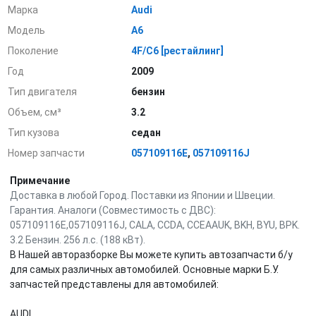
Марка
Audi
Модель
A6
Поколение
4F/C6 [рестайлинг]
Год
2009
Тип двигателя
бензин
Объем, см³
3.2
Тип кузова
седан
Номер запчасти
057109116E
,
057109116J
Примечание
Доставка в любой Город. Поставки из Японии и Швеции.
Гарантия. Аналоги (Совместимость с ДВС):
057109116E,057109116J, CALA, CCDA, CCEAAUK, BKH, BYU, BPK.
3.2 Бензин. 256 л.с. (188 кВт).
В Нашей авторазборке Вы можете купить автозапчасти б/у
для самых различных автомобилей. Основные марки Б.У.
запчастей представлены для автомобилей:
AUDI