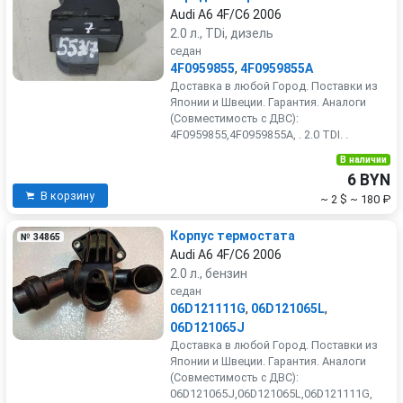
Audi A6 4F/C6 2006
2.0 л., TDi, дизель
седан
4F0959855
,
4F0959855A
Доставка в любой Город. Поставки из
Японии и Швеции. Гарантия. Аналоги
(Совместимость с ДВС):
4F0959855,4F0959855A, . 2.0 TDI. .
В наличии
6 BYN
В корзину
~ 2 $
~ 180 ₽
Корпус термостата
№ 34865
Audi A6 4F/C6 2006
2.0 л., бензин
седан
06D121111G
,
06D121065L
,
06D121065J
Доставка в любой Город. Поставки из
Японии и Швеции. Гарантия. Аналоги
(Совместимость с ДВС):
06D121065J,06D121065L,06D121111G,