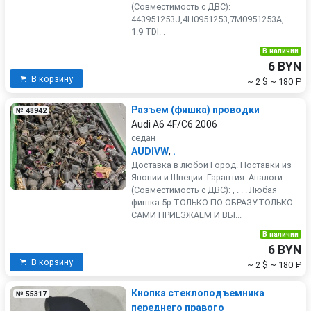
(Совместимость с ДВС):
443951253J,4H0951253,7M0951253A, .
1.9 TDI. .
В наличии
6 BYN
В корзину
~ 2 $
~ 180 ₽
Разъем (фишка) проводки
№ 48942
Audi A6 4F/C6 2006
седан
AUDIVW
,
.
Доставка в любой Город. Поставки из
Японии и Швеции. Гарантия. Аналоги
(Совместимость с ДВС): , . . . Любая
фишка 5р.ТОЛЬКО ПО ОБРАЗУ.ТОЛЬКО
САМИ ПРИЕЗЖАЕМ И ВЫ...
В наличии
6 BYN
В корзину
~ 2 $
~ 180 ₽
Кнопка стеклоподъемника
№ 55317
переднего правого