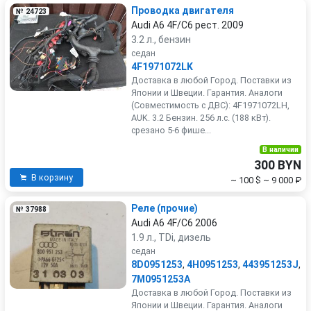
Проводка двигателя
№ 24723
Audi A6 4F/C6 рест. 2009
3.2 л., бензин
седан
4F1971072LK
Доставка в любой Город. Поставки из
Японии и Швеции. Гарантия. Аналоги
(Совместимость с ДВС): 4F1971072LH,
AUK. 3.2 Бензин. 256 л.с. (188 кВт).
срезано 5-6 фише...
В наличии
300 BYN
В корзину
~ 100 $
~ 9 000 ₽
Реле (прочие)
№ 37988
Audi A6 4F/C6 2006
1.9 л., TDi, дизель
седан
8D0951253
,
4H0951253
,
443951253J
,
7M0951253A
Доставка в любой Город. Поставки из
Японии и Швеции. Гарантия. Аналоги