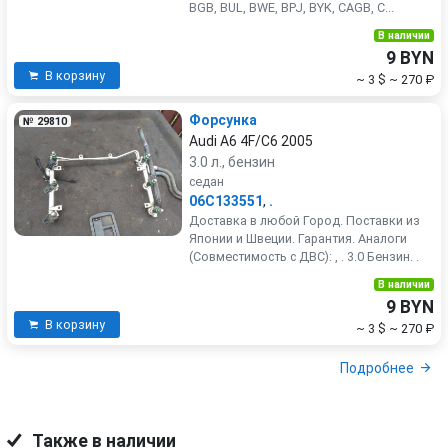
BGB, BUL, BWE, BPJ, BYK, CAGB, C...
В наличии
9 BYN
В корзину
~ 3 $
~ 270 ₽
Форсунка
№ 29810
Audi A6 4F/C6 2005
3.0 л., бензин
седан
06C133551
,
.
Доставка в любой Город. Поставки из
Японии и Швеции. Гарантия. Аналоги
(Совместимость с ДВС): , . 3.0 Бензин. .
В наличии
9 BYN
В корзину
~ 3 $
~ 270 ₽
Подробнее
Также в наличии