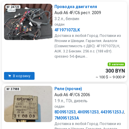
Проводка двигателя
№ 24723
Audi A6 4F/C6 рест. 2009
3.2 л., бензин
седан
4F1971072LK
Доставка в любой Город. Поставки из
Японии и Швеции. Гарантия. Аналоги
(Совместимость с ДВС): 4F1971072LH,
AUK. 3.2 Бензин. 256 л.с. (188 кВт).
срезано 5-6 фише...
В наличии
300 BYN
В корзину
~ 100 $
~ 9 000 ₽
Реле (прочие)
№ 37988
Audi A6 4F/C6 2006
1.9 л., TDi, дизель
седан
8D0951253
,
4H0951253
,
443951253J
,
7M0951253A
Доставка в любой Город. Поставки из
Японии и Швеции. Гарантия. Аналоги