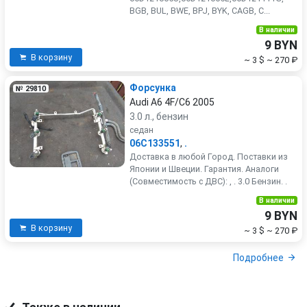
BGB, BUL, BWE, BPJ, BYK, CAGB, C...
В наличии
9 BYN
В корзину
~ 3 $
~ 270 ₽
Форсунка
№ 29810
Audi A6 4F/C6 2005
3.0 л., бензин
седан
06C133551
,
.
Доставка в любой Город. Поставки из
Японии и Швеции. Гарантия. Аналоги
(Совместимость с ДВС): , . 3.0 Бензин. .
В наличии
9 BYN
В корзину
~ 3 $
~ 270 ₽
Подробнее