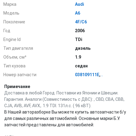
Марка
Audi
Модель
A6
Поколение
4F/C6
Год
2006
Engine Id
TDi
Тип двигателя
дизель
Объем, см³
1.9
Тип кузова
седан
Номер запчасти
038109111E
,
.
Примечание
Доставка в любой Город. Поставки из Японии и Швеции.
Гарантия. Аналоги (Совместимость с ДВС): , CBD, CBA, CBB,
CJA, AVB, AVF, AVX,. 1.9 TDI. 131л.с. ( 96 кВТ).
В Нашей авторазборке Вы можете купить автозапчасти б/у
для самых различных автомобилей. Основные марки Б.У.
запчастей представлены для автомобилей: