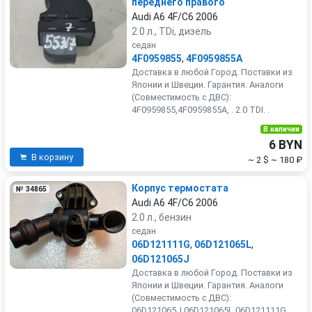
переднего правого
Audi A6 4F/C6 2006
2.0 л., TDi, дизель
седан
4F0959855
,
4F0959855A
Доставка в любой Город. Поставки из
Японии и Швеции. Гарантия. Аналоги
(Совместимость с ДВС):
4F0959855,4F0959855A, . 2.0 TDI. .
В наличии
6 BYN
В корзину
~ 2 $
~ 180 ₽
Корпус термостата
№ 34865
Audi A6 4F/C6 2006
2.0 л., бензин
седан
06D121111G
,
06D121065L
,
06D121065J
Доставка в любой Город. Поставки из
Японии и Швеции. Гарантия. Аналоги
(Совместимость с ДВС):
06D121065J,06D121065L,06D121111G,