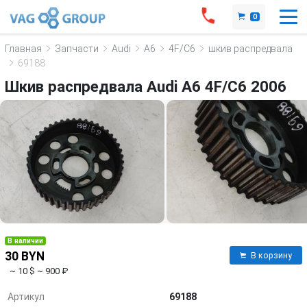
0
Главная
Запчасти
Audi
A6
4F/C6
шкив распредвала
69188
Шкив распредвала Audi A6 4F/C6 2006
В наличии
30 BYN
В корзину
~ 10 $
~ 900 ₽
Артикул
69188