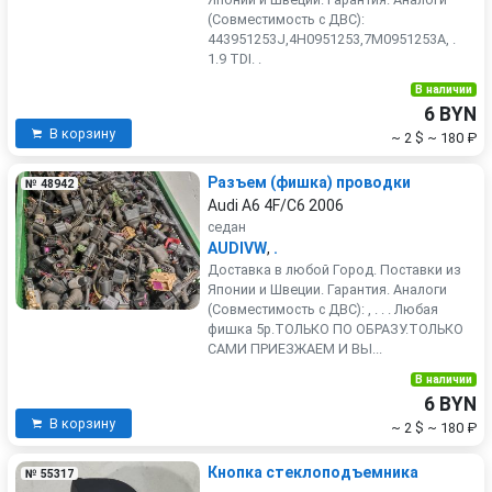
(Совместимость с ДВС):
443951253J,4H0951253,7M0951253A, .
1.9 TDI. .
В наличии
6 BYN
В корзину
~ 2 $
~ 180 ₽
Разъем (фишка) проводки
№ 48942
Audi A6 4F/C6 2006
седан
AUDIVW
,
.
Доставка в любой Город. Поставки из
Японии и Швеции. Гарантия. Аналоги
(Совместимость с ДВС): , . . . Любая
фишка 5р.ТОЛЬКО ПО ОБРАЗУ.ТОЛЬКО
САМИ ПРИЕЗЖАЕМ И ВЫ...
В наличии
6 BYN
В корзину
~ 2 $
~ 180 ₽
Кнопка стеклоподъемника
№ 55317