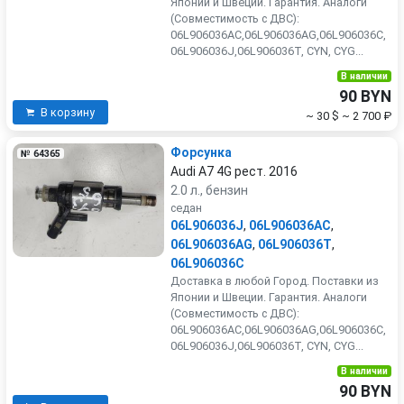
Японии и Швеции. Гарантия. Аналоги
(Совместимость с ДВС):
06L906036AC,06L906036AG,06L906036C,
06L906036J,06L906036T, CYN, CYG...
В наличии
90 BYN
В корзину
~ 30 $
~ 2 700 ₽
Форсунка
№ 64365
Audi A7 4G рест. 2016
2.0 л., бензин
седан
06L906036J
,
06L906036AC
,
06L906036AG
,
06L906036T
,
06L906036C
Доставка в любой Город. Поставки из
Японии и Швеции. Гарантия. Аналоги
(Совместимость с ДВС):
06L906036AC,06L906036AG,06L906036C,
06L906036J,06L906036T, CYN, CYG...
В наличии
90 BYN