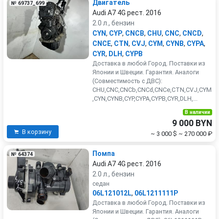
Двигатель
№ 69737_699
Audi A7 4G рест. 2016
2.0 л., бензин
CYN
,
CYP
,
CNCB
,
CHU
,
CNC
,
CNCD
,
CNCE
,
CTN
,
CVJ
,
CYM
,
CYNB
,
CYPA
,
CYR
,
DLH
,
CYPB
Доставка в любой Город. Поставки из
Японии и Швеции. Гарантия. Аналоги
(Совместимость с ДВС):
CHU,CNC,CNCb,CNCd,CNCe,CTN,CVJ,CYM
,CYN,CYNB,CYP,CYPA,CYPB,CYR,DLH,...
В наличии
9 000 BYN
В корзину
~ 3 000 $
~ 270 000 ₽
Помпа
№ 64374
Audi A7 4G рест. 2016
2.0 л., бензин
седан
06L121012L
,
06L1211111P
Доставка в любой Город. Поставки из
Японии и Швеции. Гарантия. Аналоги