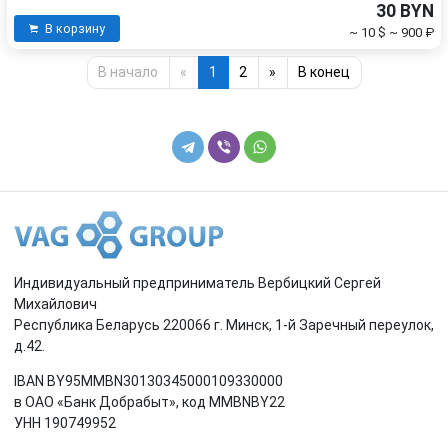
30 BYN
В корзину
~ 10 $
~ 900 ₽
В начало
«
1
2
»
В конец
Индивидуальный предприниматель Вербицкий Сергей
Михайлович
Республика Беларусь 220066 г. Минск, 1-й Заречный переулок,
д.42.
IBAN BY95MMBN30130345000109330000
в ОАО «Банк Добрабыт», код MMBNBY22
УНН 190749952