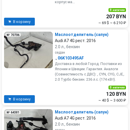
корпус ма...
В наличии
207 BYN
В корзину
~ 69 $
~ 6 210 ₽
Маслоотделитель (сапун)
№ 70706
Audi A7 4G рест. 2016
2.0 л., бензин
седан
.
,
06K103495AF
Доставка в любой Город. Поставки из
Японии и Швеции. Гарантия. Аналоги
(Совместимость с ДВС): , CYN, CYG, CJE,.
2.0 Турбо бензин. 236 л.с. (174 кВт).
В наличии
120 BYN
В корзину
~ 40 $
~ 3 600 ₽
Маслоотделитель (сапун)
№ 64381
Audi A7 4G рест. 2016
2.0 л., бензин
седан