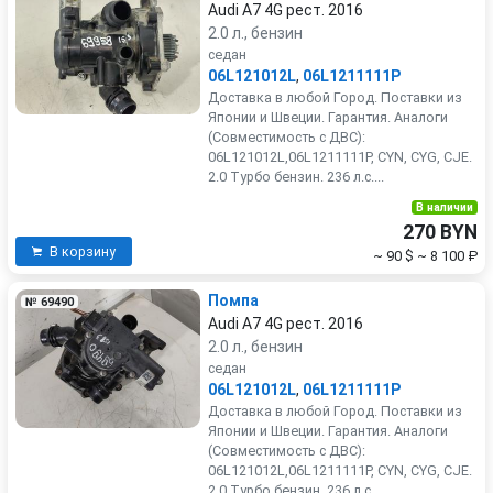
Audi A7 4G рест. 2016
2.0 л., бензин
седан
06L121012L
,
06L1211111P
Доставка в любой Город. Поставки из
Японии и Швеции. Гарантия. Аналоги
(Совместимость с ДВС):
06L121012L,06L1211111P, CYN, CYG, CJE.
2.0 Турбо бензин. 236 л.с....
В наличии
270 BYN
В корзину
~ 90 $
~ 8 100 ₽
Помпа
№ 69490
Audi A7 4G рест. 2016
2.0 л., бензин
седан
06L121012L
,
06L1211111P
Доставка в любой Город. Поставки из
Японии и Швеции. Гарантия. Аналоги
(Совместимость с ДВС):
06L121012L,06L1211111P, CYN, CYG, CJE.
2.0 Турбо бензин. 236 л.с....