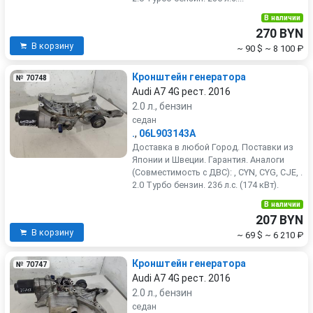
В наличии
270 BYN
В корзину
~ 90 $
~ 8 100 ₽
Кронштейн генератора
№ 70748
Audi A7 4G рест. 2016
2.0 л., бензин
седан
.
,
06L903143A
Доставка в любой Город. Поставки из
Японии и Швеции. Гарантия. Аналоги
(Совместимость с ДВС): , CYN, CYG, CJE, .
2.0 Турбо бензин. 236 л.с. (174 кВт).
В наличии
207 BYN
В корзину
~ 69 $
~ 6 210 ₽
Кронштейн генератора
№ 70747
Audi A7 4G рест. 2016
2.0 л., бензин
седан