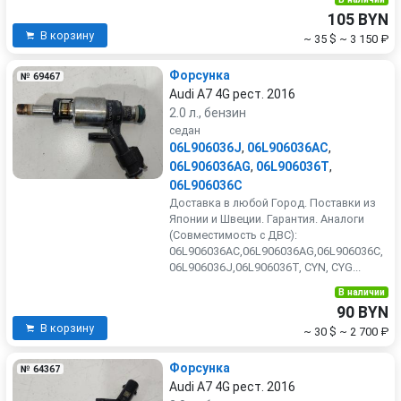
105 BYN
В корзину
~ 35 $
~ 3 150 ₽
Форсунка
№ 69467
Audi A7 4G рест. 2016
2.0 л., бензин
седан
06L906036J
,
06L906036AC
,
06L906036AG
,
06L906036T
,
06L906036C
Доставка в любой Город. Поставки из
Японии и Швеции. Гарантия. Аналоги
(Совместимость с ДВС):
06L906036AC,06L906036AG,06L906036C,
06L906036J,06L906036T, CYN, CYG...
В наличии
90 BYN
В корзину
~ 30 $
~ 2 700 ₽
Форсунка
№ 64367
Audi A7 4G рест. 2016