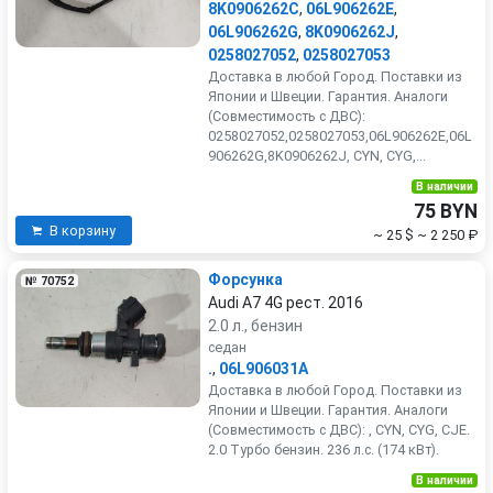
8K0906262C
,
06L906262E
,
06L906262G
,
8K0906262J
,
0258027052
,
0258027053
Доставка в любой Город. Поставки из
Японии и Швеции. Гарантия. Аналоги
(Совместимость с ДВС):
0258027052,0258027053,06L906262E,06L
906262G,8K0906262J, CYN, CYG,...
В наличии
75 BYN
В корзину
~ 25 $
~ 2 250 ₽
Форсунка
№ 70752
Audi A7 4G рест. 2016
2.0 л., бензин
седан
.
,
06L906031A
Доставка в любой Город. Поставки из
Японии и Швеции. Гарантия. Аналоги
(Совместимость с ДВС): , CYN, CYG, CJE.
2.0 Турбо бензин. 236 л.с. (174 кВт).
В наличии