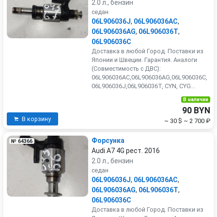
2.0 л., бензин
седан
06L906036J
,
06L906036AC
,
06L906036AG
,
06L906036T
,
06L906036C
Доставка в любой Город. Поставки из
Японии и Швеции. Гарантия. Аналоги
(Совместимость с ДВС):
06L906036AC,06L906036AG,06L906036C,
06L906036J,06L906036T, CYN, CYG...
В наличии
90 BYN
В корзину
~ 30 $
~ 2 700 ₽
Форсунка
№ 64366
Audi A7 4G рест. 2016
2.0 л., бензин
седан
06L906036J
,
06L906036AC
,
06L906036AG
,
06L906036T
,
06L906036C
Доставка в любой Город. Поставки из