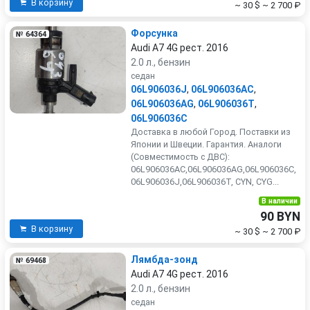
В корзину
~ 30 $
~ 2 700 ₽
Форсунка
№ 64364
Audi A7 4G рест. 2016
2.0 л., бензин
седан
06L906036J
,
06L906036AC
,
06L906036AG
,
06L906036T
,
06L906036C
Доставка в любой Город. Поставки из
Японии и Швеции. Гарантия. Аналоги
(Совместимость с ДВС):
06L906036AC,06L906036AG,06L906036C,
06L906036J,06L906036T, CYN, CYG...
В наличии
90 BYN
В корзину
~ 30 $
~ 2 700 ₽
Лямбда-зонд
№ 69468
Audi A7 4G рест. 2016
2.0 л., бензин
седан