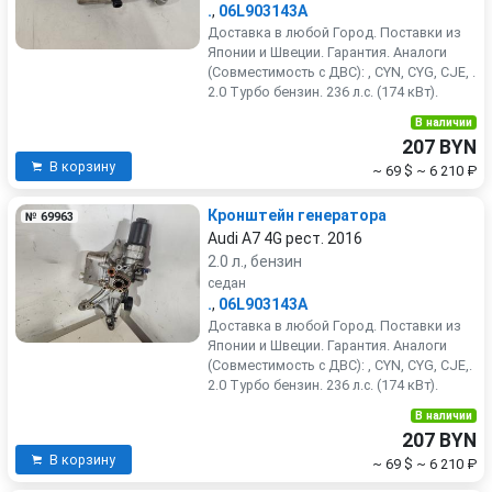
.
,
06L903143A
Доставка в любой Город. Поставки из
Японии и Швеции. Гарантия. Аналоги
(Совместимость с ДВС): , CYN, CYG, CJE, .
2.0 Турбо бензин. 236 л.с. (174 кВт).
В наличии
207 BYN
В корзину
~ 69 $
~ 6 210 ₽
Кронштейн генератора
№ 69963
Audi A7 4G рест. 2016
2.0 л., бензин
седан
.
,
06L903143A
Доставка в любой Город. Поставки из
Японии и Швеции. Гарантия. Аналоги
(Совместимость с ДВС): , CYN, CYG, CJE,.
2.0 Турбо бензин. 236 л.с. (174 кВт).
В наличии
207 BYN
В корзину
~ 69 $
~ 6 210 ₽