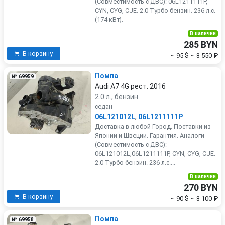
(Совместимость с ДВС): 06L1211111P,
CYN, CYG, CJE. 2.0 Турбо бензин. 236 л.с.
(174 кВт).
В наличии
285 BYN
В корзину
~ 95 $
~ 8 550 ₽
Помпа
№ 69959
Audi A7 4G рест. 2016
2.0 л., бензин
седан
06L121012L
,
06L1211111P
Доставка в любой Город. Поставки из
Японии и Швеции. Гарантия. Аналоги
(Совместимость с ДВС):
06L121012L,06L1211111P, CYN, CYG, CJE.
2.0 Турбо бензин. 236 л.с....
В наличии
270 BYN
В корзину
~ 90 $
~ 8 100 ₽
Помпа
№ 69958