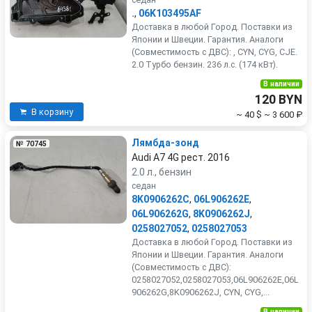
.
,
06K103495AF
Доставка в любой Город. Поставки из
Японии и Швеции. Гарантия. Аналоги
(Совместимость с ДВС): , CYN, CYG, CJE.
2.0 Турбо бензин. 236 л.с. (174 кВт).
В наличии
120 BYN
В корзину
~ 40 $
~ 3 600 ₽
Лямбда-зонд
№ 70745
Audi A7 4G рест. 2016
2.0 л., бензин
седан
8K0906262C
,
06L906262E
,
06L906262G
,
8K0906262J
,
0258027052
,
0258027053
Доставка в любой Город. Поставки из
Японии и Швеции. Гарантия. Аналоги
(Совместимость с ДВС):
0258027052,0258027053,06L906262E,06L
906262G,8K0906262J, CYN, CYG,...
В наличии