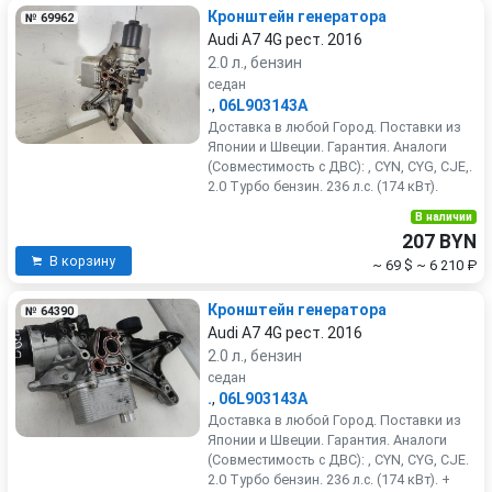
Кронштейн генератора
№ 69962
Audi A7 4G рест. 2016
2.0 л., бензин
седан
.
,
06L903143A
Доставка в любой Город. Поставки из
Японии и Швеции. Гарантия. Аналоги
(Совместимость с ДВС): , CYN, CYG, CJE,.
2.0 Турбо бензин. 236 л.с. (174 кВт).
В наличии
207 BYN
В корзину
~ 69 $
~ 6 210 ₽
Кронштейн генератора
№ 64390
Audi A7 4G рест. 2016
2.0 л., бензин
седан
.
,
06L903143A
Доставка в любой Город. Поставки из
Японии и Швеции. Гарантия. Аналоги
(Совместимость с ДВС): , CYN, CYG, CJE.
2.0 Турбо бензин. 236 л.с. (174 кВт). +