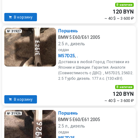
В наличии
120 BYN
В корзину
~ 40 $
~ 3 600 ₽
Поршень
№ 31927
BMW 5 E60/E61 2005
2.5 л., дизель
седан
M57D25
,
.
Доставка в любой Город. Поставки из
Японии и Швеции. Гарантия. Аналоги
(Совместимость с ДВС): , M57D25, 256D2.
2.5 Турбо дизель. 177 л.с. (130 кВт).
В наличии
120 BYN
В корзину
~ 40 $
~ 3 600 ₽
Поршень
№ 31926
BMW 5 E60/E61 2005
2.5 л., дизель
седан