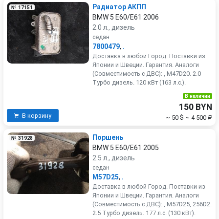
Радиатор АКПП
№ 17151
BMW 5 E60/E61 2006
2.0 л., дизель
седан
7800479
,
.
Доставка в любой Город. Поставки из
Японии и Швеции. Гарантия. Аналоги
(Совместимость с ДВС): , M47D20. 2.0
Турбо дизель. 120 кВт (163 л.с.).
В наличии
150 BYN
В корзину
~ 50 $
~ 4 500 ₽
Поршень
№ 31928
BMW 5 E60/E61 2005
2.5 л., дизель
седан
M57D25
,
.
Доставка в любой Город. Поставки из
Японии и Швеции. Гарантия. Аналоги
(Совместимость с ДВС): , M57D25, 256D2.
2.5 Турбо дизель. 177 л.с. (130 кВт).