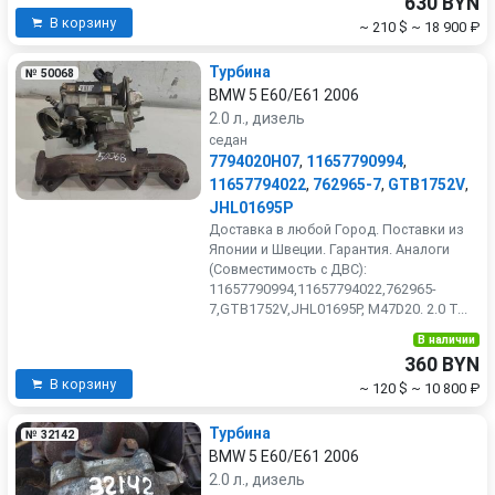
630 BYN
В корзину
~ 210 $
~ 18 900 ₽
Турбина
№ 50068
BMW 5 E60/E61 2006
2.0 л., дизель
седан
7794020H07
,
11657790994
,
11657794022
,
762965-7
,
GTB1752V
,
JHL01695P
Доставка в любой Город. Поставки из
Японии и Швеции. Гарантия. Аналоги
(Совместимость с ДВС):
11657790994,11657794022,762965-
7,GTB1752V,JHL01695P, M47D20. 2.0 Т...
В наличии
360 BYN
В корзину
~ 120 $
~ 10 800 ₽
Турбина
№ 32142
BMW 5 E60/E61 2006
2.0 л., дизель