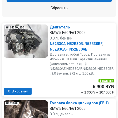
Сбросить
Двигатель
№ 64340_250
BMW 5 E60/E61 2005
3.0 л., бензин
N52B30A
,
N52B30B
,
N52B30BF
,
N52B30AF
,
N52B30AE
Доставка в любой Город. Поставки из
Японии и Швеции. Гарантия. Аналоги
(Совместимость с ДВС):
N52B30AE,N52B30AF,N52B30B,N52B30BF,
. 3.0 Бензин. 272 л.с. (200 кВ...
В наличии
6 900 BYN
В корзину
~ 2 300 $
~ 207 000 ₽
Головка блока цилиндров (ГБЦ)
№ 31978
BMW 5 E60/E61 2005
3.0 л., дизель