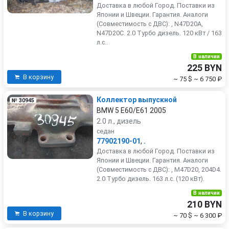
Доставка в любой Город. Поставки из
Японии и Швеции. Гарантия. Аналоги
(Совместимость с ДВС): , N47D20A,
N47D20C. 2.0 Турбо дизель. 120 кВт / 163
л.с..
В наличии
225 BYN
В корзину
~ 75 $
~ 6 750 ₽
Коллектор выпускной
№ 30945
BMW 5 E60/E61 2005
2.0 л., дизель
седан
77902190-01
,
.
Доставка в любой Город. Поставки из
Японии и Швеции. Гарантия. Аналоги
(Совместимость с ДВС): , M47D20, 204D4.
2.0 Турбо дизель. 163 л.с. (120 кВт).
В наличии
210 BYN
В корзину
~ 70 $
~ 6 300 ₽