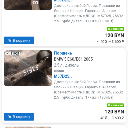
M57D25
,
.
Доставка в любой Город. Поставки из
Японии и Швеции. Гарантия. Аналоги
(Совместимость с ДВС): , M57D25, 256D2.
2.5 Турбо дизель. 177 л.с. (130 кВт).
В наличии
120 BYN
В корзину
~ 40 $
~ 3 600 ₽
Поршень
№ 31925
BMW 5 E60/E61 2005
2.5 л., дизель
седан
M57D25
,
.
Доставка в любой Город. Поставки из
Японии и Швеции. Гарантия. Аналоги
(Совместимость с ДВС): , M57D25, 256D2.
2.5 Турбо дизель. 177 л.с. (130 кВт).
В наличии
120 BYN
В корзину
~ 40 $
~ 3 600 ₽