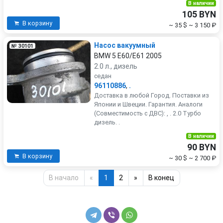
В наличии
105 BYN
В корзину
~ 35 $
~ 3 150 ₽
Насос вакуумный
№ 30101
BMW 5 E60/E61 2005
2.0 л., дизель
седан
96110886
,
.
Доставка в любой Город. Поставки из
Японии и Швеции. Гарантия. Аналоги
(Совместимость с ДВС): , . 2.0 Турбо
дизель. .
В наличии
90 BYN
В корзину
~ 30 $
~ 2 700 ₽
В начало
«
1
2
»
В конец