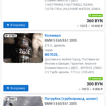
(Совместимость с ДВС):
11657790994,11657794022,762965-
7,GTB1752V,JHL01695P, M47D20, 204D4...
В наличии
360 BYN
В корзину
~ 120 $
~ 10 800 ₽
Коленвал
№ 31953
BMW 5 E60/E61 2005
2.5 л., дизель
седан
M57D25
,
.
Доставка в любой Город. Поставки из
Японии и Швеции. Гарантия. Аналоги
(Совместимость с ДВС): , M57D25, 256D2.
2.5 Турбо дизель. 177 л.с. (130 кВт).
В наличии
300 BYN
В корзину
~ 100 $
~ 9 000 ₽
Патрубок (трубопровод, шланг)
№ 38887
BMW 5 E60/E61 2005