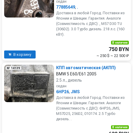
седан
77885649
,
.
Доставка в любой Город. Поставки из
Японии и Швеции. Гарантия. Аналоги
(Совместимость с ДВС): , M57 D30 TU
(306D2). 3.0 Турбо дизель. 218 л.с. (160
кВт).
В наличии
750 BYN
В корзину
~ 250 $
~ 22 500 ₽
КПП автоматическая (АКПП)
№ 14139
BMW 5 E60/E61 2005
2.5 л., дизель
седан
6HP26
,
JMS
Доставка в любой Город. Поставки из
Японии и Швеции. Гарантия. Аналоги
(Совместимость с ДВС): 6HP26,JMS,
M57D25, 256D2, 010174. 2.5 Турбо
дизель. .
В наличии