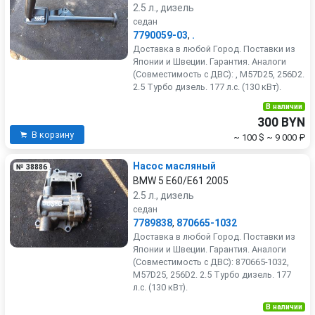
2.5 л., дизель
седан
7790059-03
,
.
Доставка в любой Город. Поставки из
Японии и Швеции. Гарантия. Аналоги
(Совместимость с ДВС): , M57D25, 256D2.
2.5 Турбо дизель. 177 л.с. (130 кВт).
В наличии
300 BYN
В корзину
~ 100 $
~ 9 000 ₽
Насос масляный
№ 38886
BMW 5 E60/E61 2005
2.5 л., дизель
седан
7789838
,
870665-1032
Доставка в любой Город. Поставки из
Японии и Швеции. Гарантия. Аналоги
(Совместимость с ДВС): 870665-1032,
M57D25, 256D2. 2.5 Турбо дизель. 177
л.с. (130 кВт).
В наличии