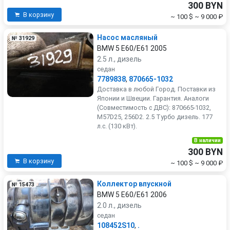
300 BYN
В корзину
~ 100 $
~ 9 000 ₽
Насос масляный
№ 31929
BMW 5 E60/E61 2005
2.5 л., дизель
седан
7789838
,
870665-1032
Доставка в любой Город. Поставки из
Японии и Швеции. Гарантия. Аналоги
(Совместимость с ДВС): 870665-1032,
M57D25, 256D2. 2.5 Турбо дизель. 177
л.с. (130 кВт).
В наличии
300 BYN
В корзину
~ 100 $
~ 9 000 ₽
Коллектор впускной
№ 15473
BMW 5 E60/E61 2006
2.0 л., дизель
седан
108452S10
,
.