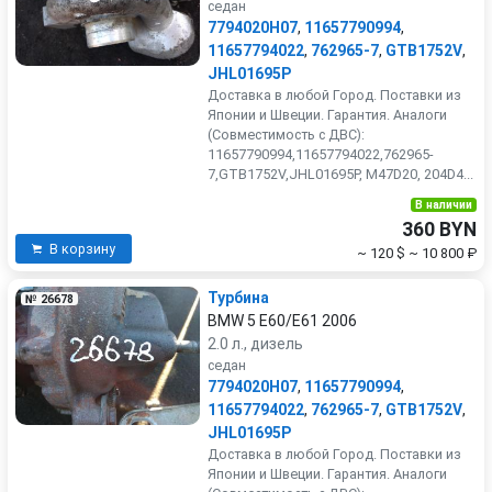
седан
7794020H07
,
11657790994
,
11657794022
,
762965-7
,
GTB1752V
,
JHL01695P
Доставка в любой Город. Поставки из
Японии и Швеции. Гарантия. Аналоги
(Совместимость с ДВС):
11657790994,11657794022,762965-
7,GTB1752V,JHL01695P, M47D20, 204D4...
В наличии
360 BYN
В корзину
~ 120 $
~ 10 800 ₽
Турбина
№ 26678
BMW 5 E60/E61 2006
2.0 л., дизель
седан
7794020H07
,
11657790994
,
11657794022
,
762965-7
,
GTB1752V
,
JHL01695P
Доставка в любой Город. Поставки из
Японии и Швеции. Гарантия. Аналоги