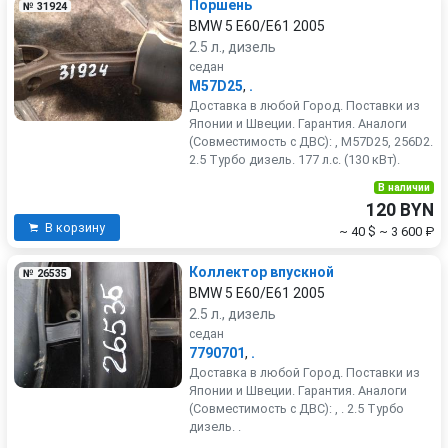
Поршень
№ 31924
BMW 5 E60/E61 2005
2.5 л., дизель
седан
M57D25
,
.
Доставка в любой Город. Поставки из
Японии и Швеции. Гарантия. Аналоги
(Совместимость с ДВС): , M57D25, 256D2.
2.5 Турбо дизель. 177 л.с. (130 кВт).
В наличии
120 BYN
В корзину
~ 40 $
~ 3 600 ₽
Коллектор впускной
№ 26535
BMW 5 E60/E61 2005
2.5 л., дизель
седан
7790701
,
.
Доставка в любой Город. Поставки из
Японии и Швеции. Гарантия. Аналоги
(Совместимость с ДВС): , . 2.5 Турбо
дизель. .