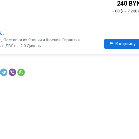
240 BY
~ 80 $
~ 7 200 
4
,
.
. Поставки из Японии и Швеции. Гарантия.
В корзину
 ДВС): , . 2.0 Дизель. .