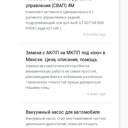
управления (СВАП) 4M
Комплект активного (динамического )
рулевого управления и задней
подруливающей оси для Audi Q7 SQ7 Q8 SQ8
RSQ8 ( ауди ку7 ку8 )
4 months ago
Замена с АКПП на МКПП под ключ в
Минске. Цена, описание, помощь.
Замена автоматической коробки на
механическую работа не самая простая,
рекомендуем Вам во избежание различных
технических тонкостей лучше довериться
Нашему спец...
4 years ago
Вакуумный насос для автомобиля
​Вакуумный насос стал неотъемлемой частью
дизельных двигателей, помогая создать