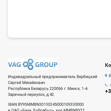
К
Б
Индивидуальный предприниматель Вербицкий
Сергей Михайлович
Республика Беларусь 220066 г. Минск, 1-й
+3
Заречный переулок, д.42.
IBAN BY95MMBN30130345000109330000
в ОАО «Банк Добрабыт», код MMBNBY22