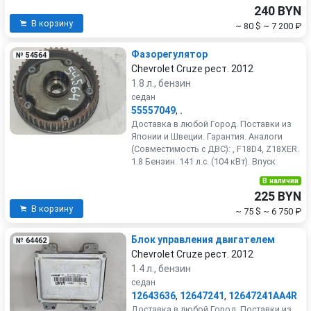
240 BYN
В корзину
~ 80 $
~ 7 200 ₽
Фазорегулятор
№ 54564
Chevrolet Cruze рест. 2012
1.8 л., бензин
седан
55557049
,
.
Доставка в любой Город. Поставки из
Японии и Швеции. Гарантия. Аналоги
(Совместимость с ДВС): , F18D4, Z18XER.
1.8 Бензин. 141 л.с. (104 кВт). Впуск
В наличии
225 BYN
В корзину
~ 75 $
~ 6 750 ₽
Блок управления двигателем
№ 64462
Chevrolet Cruze рест. 2012
1.4 л., бензин
седан
12643636
,
12647241
,
12647241AA4R
Доставка в любой Город. Поставки из