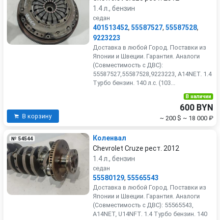
1.4 л., бензин
седан
401513452
,
55587527
,
55587528
,
9223223
Доставка в любой Город. Поставки из
Японии и Швеции. Гарантия. Аналоги
(Совместимость с ДВС):
55587527,55587528,9223223, A14NET. 1.4
Турбо бензин. 140 л.с. (103...
В наличии
600 BYN
В корзину
~ 200 $
~ 18 000 ₽
Коленвал
№ 54544
Chevrolet Cruze рест. 2012
1.4 л., бензин
седан
55580129
,
55565543
Доставка в любой Город. Поставки из
Японии и Швеции. Гарантия. Аналоги
(Совместимость с ДВС): 55565543,
A14NET, U14NFT. 1.4 Турбо бензин. 140