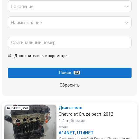
Поколение
Наименование
Дополнительные параметры
Поиск
82
Сбросить
Двигатель
№ 64111_223
Chevrolet Cruze рест. 2012
1.4 л., бензин
седан
A14NET
,
U14NET
Доставка в любой Город. Поставки из