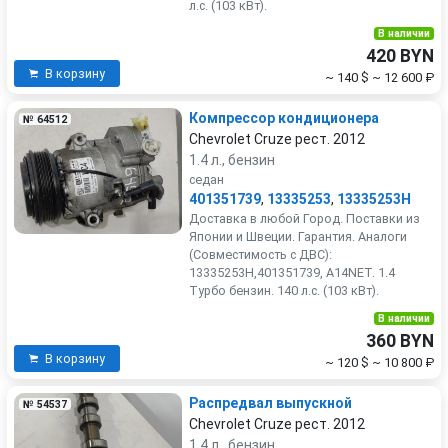
л.с. (103 кВт).
В наличии
420 BYN
В корзину
~ 140 $
~ 12 600 ₽
Компрессор кондиционера
№ 64512
Chevrolet Cruze рест. 2012
1.4 л., бензин
седан
401351739
,
13335253
,
13335253H
Доставка в любой Город. Поставки из
Японии и Швеции. Гарантия. Аналоги
(Совместимость с ДВС):
13335253H,401351739, A14NET. 1.4
Турбо бензин. 140 л.с. (103 кВт).
В наличии
360 BYN
В корзину
~ 120 $
~ 10 800 ₽
Распредвал выпускной
№ 54537
Chevrolet Cruze рест. 2012
1.4 л., бензин