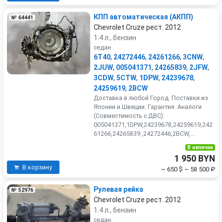
КПП автоматическая (АКПП)
№ 64441
Chevrolet Cruze рест. 2012
1.4 л., бензин
седан
6T40
,
24272446
,
24261266
,
3CNW
,
2JUW
,
005041371
,
24265839
,
2JFW
,
3CDW
,
5CTW
,
1DPW
,
24239678
,
24259619
,
2BCW
Доставка в любой Город. Поставки из
Японии и Швеции. Гарантия. Аналоги
(Совместимость с ДВС):
005041371,1DPW,24239678,24259619,242
61266,24265839 ,24272446,2BCW,...
В наличии
1 950 BYN
В корзину
~ 650 $
~ 58 500 ₽
Рулевая рейка
№ 52976
Chevrolet Cruze рест. 2012
1.4 л., бензин
седан