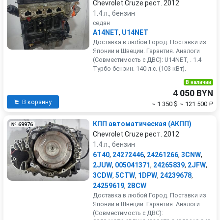
Chevrolet Cruze рест. 2012
1.4 л., бензин
седан
A14NET
,
U14NET
Доставка в любой Город. Поставки из
Японии и Швеции. Гарантия. Аналоги
(Совместимость с ДВС): U14NET, . 1.4
Турбо бензин. 140 л.с. (103 кВт).
В наличии
4 050 BYN
В корзину
~ 1 350 $
~ 121 500 ₽
КПП автоматическая (АКПП)
№ 69976
Chevrolet Cruze рест. 2012
1.4 л., бензин
6T40
,
24272446
,
24261266
,
3CNW
,
2JUW
,
005041371
,
24265839
,
2JFW
,
3CDW
,
5CTW
,
1DPW
,
24239678
,
24259619
,
2BCW
Доставка в любой Город. Поставки из
Японии и Швеции. Гарантия. Аналоги
(Совместимость с ДВС):