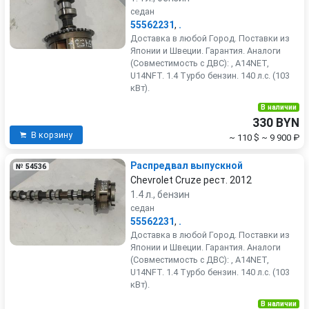
седан
55562231
,
.
Доставка в любой Город. Поставки из
Японии и Швеции. Гарантия. Аналоги
(Совместимость с ДВС): , A14NET,
U14NFT. 1.4 Турбо бензин. 140 л.с. (103
кВт).
В наличии
330 BYN
В корзину
~ 110 $
~ 9 900 ₽
Распредвал выпускной
№ 54536
Chevrolet Cruze рест. 2012
1.4 л., бензин
седан
55562231
,
.
Доставка в любой Город. Поставки из
Японии и Швеции. Гарантия. Аналоги
(Совместимость с ДВС): , A14NET,
U14NFT. 1.4 Турбо бензин. 140 л.с. (103
кВт).
В наличии