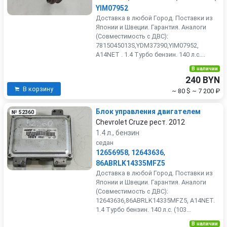
YIM07952
Доставка в любой Город. Поставки из
Японии и Швеции. Гарантия. Аналоги
(Совместимость с ДВС):
7815045013S,YDM37390,YIM07952,
A14NET . 1.4 Турбо бензин. 140 л.с....
В наличии
240 BYN
В корзину
~ 80 $
~ 7 200 ₽
Блок управления двигателем
№ 52360
Chevrolet Cruze рест. 2012
1.4 л., бензин
седан
12656958
,
12643636
,
86ABRLK14335MFZ5
Доставка в любой Город. Поставки из
Японии и Швеции. Гарантия. Аналоги
(Совместимость с ДВС):
12643636,86ABRLK14335MFZ5, A14NET.
1.4 Турбо бензин. 140 л.с. (103...
В наличии