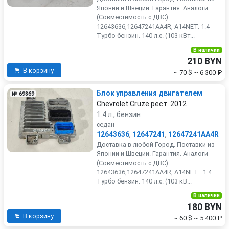
Японии и Швеции. Гарантия. Аналоги
(Совместимость с ДВС):
12643636,12647241AA4R, A14NET. 1.4
Турбо бензин. 140 л.с. (103 кВт...
В наличии
210 BYN
В корзину
~ 70 $
~ 6 300 ₽
Блок управления двигателем
№ 69869
Chevrolet Cruze рест. 2012
1.4 л., бензин
седан
12643636
,
12647241
,
12647241AA4R
Доставка в любой Город. Поставки из
Японии и Швеции. Гарантия. Аналоги
(Совместимость с ДВС):
12643636,12647241AA4R, A14NET . 1.4
Турбо бензин. 140 л.с. (103 кВ...
В наличии
180 BYN
В корзину
~ 60 $
~ 5 400 ₽