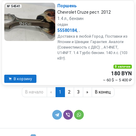
Поршень
№ 54541
Chevrolet Cruze рест. 2012
1.4 л., бензин
седан
55580184
,
.
Доставка в любой Город. Поставки из
Японии и Швеции. Гарантия. Аналоги
(Совместимость с ДВС): , A14NET,
U14NFT. 1.4 Турбо бензин. 140 л.с. (103
кВт).
В наличии
180 BYN
В корзину
~ 60 $
~ 5 400 ₽
В начало
«
1
2
3
»
В конец