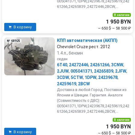
005041371,1DPW,24239678,24259619,242
61266,24265839 ,24272446,2BCW,...
В наличии
1 950 BYN
В корзину
~ 650 $
~ 58 500 ₽
КПП автоматическая (АКПП)
№ 68925
Chevrolet Cruze рест. 2012
1.4 л., бензин
седан
6T40
,
24272446
,
24261266
,
3CNW
,
2JUW
,
005041371
,
24265839
,
2JFW
,
3CDW
,
5CTW
,
1DPW
,
24239678
,
24259619
,
2BCW
Доставка в любой Город. Поставки из
Японии и Швеции. Гарантия. Аналоги
(Совместимость с ДВС):
005041371,1DPW,24239678,24259619,242
61266,24265839 ,24272446,2BCW,...
В наличии
1 950 BYN
В корзину
~ 650 $
~ 58 500 ₽