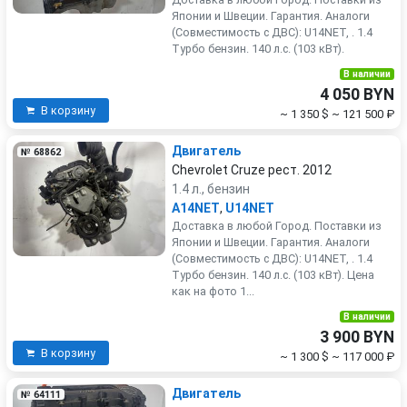
Японии и Швеции. Гарантия. Аналоги
(Совместимость с ДВС): U14NET, . 1.4
Турбо бензин. 140 л.с. (103 кВт).
В наличии
4 050 BYN
В корзину
~ 1 350 $
~ 121 500 ₽
Двигатель
№ 68862
Chevrolet Cruze рест. 2012
1.4 л., бензин
A14NET
,
U14NET
Доставка в любой Город. Поставки из
Японии и Швеции. Гарантия. Аналоги
(Совместимость с ДВС): U14NET, . 1.4
Турбо бензин. 140 л.с. (103 кВт). Цена
как на фото 1...
В наличии
3 900 BYN
В корзину
~ 1 300 $
~ 117 000 ₽
Двигатель
№ 64111