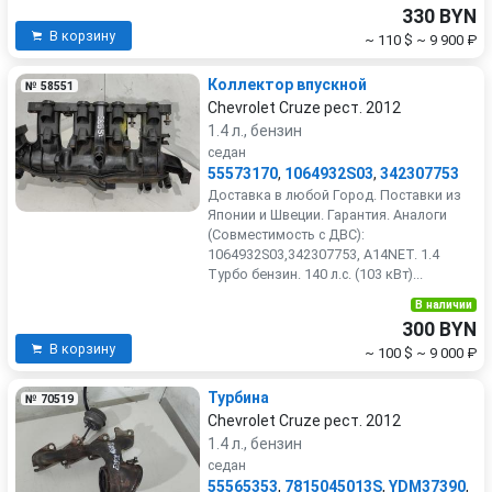
330 BYN
В корзину
~ 110 $
~ 9 900 ₽
Коллектор впускной
№ 58551
Chevrolet Cruze рест. 2012
1.4 л., бензин
седан
55573170
,
1064932S03
,
342307753
Доставка в любой Город. Поставки из
Японии и Швеции. Гарантия. Аналоги
(Совместимость с ДВС):
1064932S03,342307753, A14NET. 1.4
Турбо бензин. 140 л.с. (103 кВт)...
В наличии
300 BYN
В корзину
~ 100 $
~ 9 000 ₽
Турбина
№ 70519
Chevrolet Cruze рест. 2012
1.4 л., бензин
седан
55565353
,
7815045013S
,
YDM37390
,