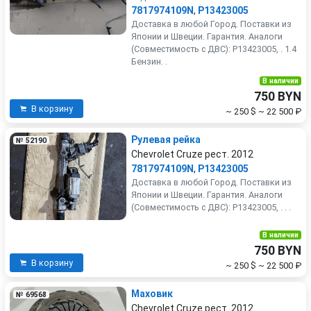
7817974109N
,
P13423005
Доставка в любой Город. Поставки из
Японии и Швеции. Гарантия. Аналоги
(Совместимость с ДВС): P13423005, . 1.4
Бензин. .
В наличии
750 BYN
В корзину
~ 250 $
~ 22 500 ₽
Рулевая рейка
№ 52190
Chevrolet Cruze рест. 2012
7817974109N
,
P13423005
Доставка в любой Город. Поставки из
Японии и Швеции. Гарантия. Аналоги
(Совместимость с ДВС): P13423005, . . .
В наличии
750 BYN
В корзину
~ 250 $
~ 22 500 ₽
Маховик
№ 69568
Chevrolet Cruze рест. 2012