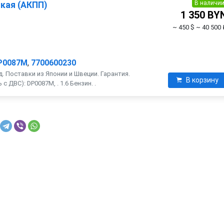
В наличи
кая (АКПП)
1 350 BY
~ 450 $
~ 40 500 
P0087M
,
7700600230
. Поставки из Японии и Швеции. Гарантия.
В корзину
 ДВС): DP0087M, . 1.6 Бензин. .