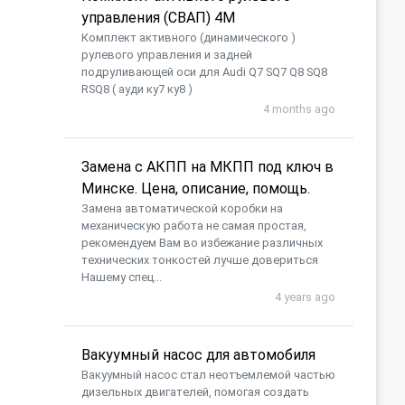
управления (СВАП) 4M
Комплект активного (динамического )
рулевого управления и задней
подруливающей оси для Audi Q7 SQ7 Q8 SQ8
RSQ8 ( ауди ку7 ку8 )
4 months ago
Замена с АКПП на МКПП под ключ в
Минске. Цена, описание, помощь.
Замена автоматической коробки на
механическую работа не самая простая,
рекомендуем Вам во избежание различных
технических тонкостей лучше довериться
Нашему спец...
4 years ago
Вакуумный насос для автомобиля
​Вакуумный насос стал неотъемлемой частью
дизельных двигателей, помогая создать