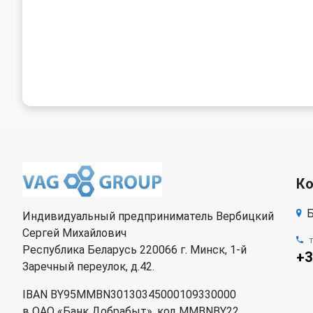
К
Б
Индивидуальный предприниматель Вербицкий
Сергей Михайлович
Республика Беларусь 220066 г. Минск, 1-й
+3
Заречный переулок, д.42.
IBAN BY95MMBN30130345000109330000
в ОАО «Банк Добрабыт», код MMBNBY22