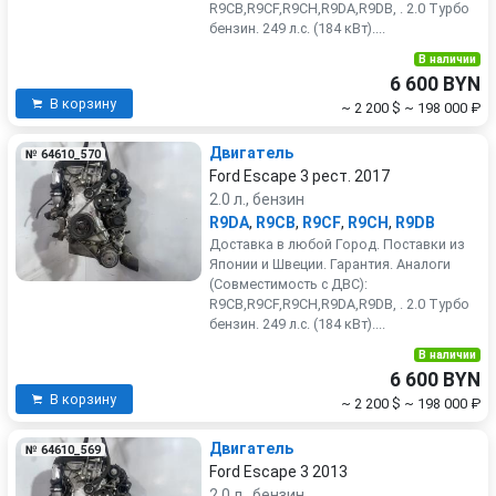
R9CB,R9CF,R9CH,R9DA,R9DB, . 2.0 Турбо
бензин. 249 л.с. (184 кВт)....
В наличии
6 600 BYN
В корзину
~ 2 200 $
~ 198 000 ₽
Двигатель
№ 64610_570
Ford Escape 3 рест. 2017
2.0 л., бензин
R9DA
,
R9CB
,
R9CF
,
R9CH
,
R9DB
Доставка в любой Город. Поставки из
Японии и Швеции. Гарантия. Аналоги
(Совместимость с ДВС):
R9CB,R9CF,R9CH,R9DA,R9DB, . 2.0 Турбо
бензин. 249 л.с. (184 кВт)....
В наличии
6 600 BYN
В корзину
~ 2 200 $
~ 198 000 ₽
Двигатель
№ 64610_569
Ford Escape 3 2013
2.0 л., бензин