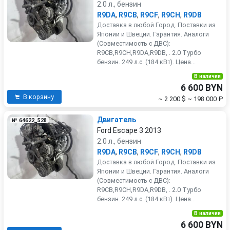
2.0 л., бензин
R9DA
,
R9CB
,
R9CF
,
R9CH
,
R9DB
Доставка в любой Город. Поставки из
Японии и Швеции. Гарантия. Аналоги
(Совместимость с ДВС):
R9CB,R9CH,R9DA,R9DB, . 2.0 Турбо
бензин. 249 л.с. (184 кВт). Цена...
В наличии
6 600 BYN
В корзину
~ 2 200 $
~ 198 000 ₽
Двигатель
№ 64622_528
Ford Escape 3 2013
2.0 л., бензин
R9DA
,
R9CB
,
R9CF
,
R9CH
,
R9DB
Доставка в любой Город. Поставки из
Японии и Швеции. Гарантия. Аналоги
(Совместимость с ДВС):
R9CB,R9CH,R9DA,R9DB, . 2.0 Турбо
бензин. 249 л.с. (184 кВт). Цена...
В наличии
6 600 BYN