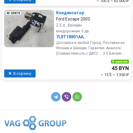
~ 700 $
~ 63 000 ₽
Конденсатор
№ 69419
Ford Escape 2003
2.5 л., бензин
внедорожник 5 дв.
7L8T18801AA
,
.
Доставка в любой Город. Поставки из
Японии и Швеции. Гарантия. Аналоги
(Совместимость с ДВС): , . 2.5 Бензин. .
В наличии
45 BYN
В корзину
~ 15 $
~ 1 350 ₽