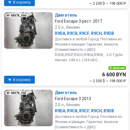
В корзину
~ 2 200 $
~ 198 000 ₽
Двигатель
№ 68878_566
Ford Escape 3 рест. 2017
2.0 л., бензин
R9DA
,
R9CB
,
R9CF
,
R9CH
,
R9DB
Доставка в любой Город. Поставки из
Японии и Швеции. Гарантия. Аналоги
(Совместимость с ДВС):
R9CB,R9CF,R9CH,R9DA,R9DB, . 2.0 Турбо
бензин. 249 л.с. (184 кВт)....
В наличии
6 600 BYN
В корзину
~ 2 200 $
~ 198 000 ₽
Двигатель
№ 68878_565
Ford Escape 3 2013
2.0 л., бензин
R9DA
,
R9CB
,
R9CF
,
R9CH
,
R9DB
Доставка в любой Город. Поставки из
Японии и Швеции. Гарантия. Аналоги
(Совместимость с ДВС):