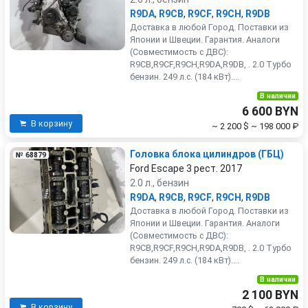
R9DA
,
R9CB
,
R9CF
,
R9CH
,
R9DB
Доставка в любой Город. Поставки из
Японии и Швеции. Гарантия. Аналоги
(Совместимость с ДВС):
R9CB,R9CF,R9CH,R9DA,R9DB, . 2.0 Турбо
бензин. 249 л.с. (184 кВт)....
В наличии
6 600 BYN
В корзину
~ 2 200 $
~ 198 000 ₽
Головка блока цилиндров (ГБЦ)
№ 68879
Ford Escape 3 рест. 2017
2.0 л., бензин
R9DA
,
R9CB
,
R9CF
,
R9CH
,
R9DB
Доставка в любой Город. Поставки из
Японии и Швеции. Гарантия. Аналоги
(Совместимость с ДВС):
R9CB,R9CF,R9CH,R9DA,R9DB, . 2.0 Турбо
бензин. 249 л.с. (184 кВт)....
В наличии
2 100 BYN
В корзину