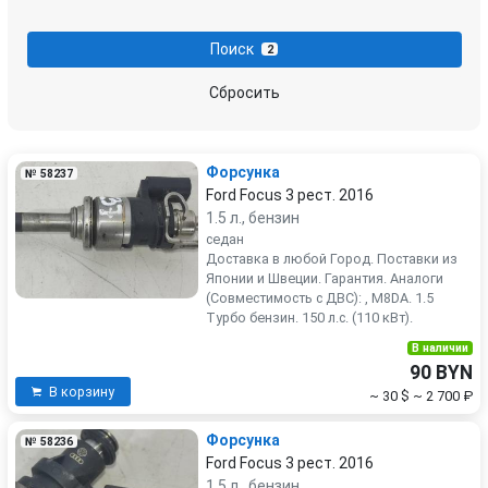
Поиск
2
Сбросить
Форсунка
№ 58237
Ford Focus 3 рест. 2016
1.5 л., бензин
седан
Доставка в любой Город. Поставки из
Японии и Швеции. Гарантия. Аналоги
(Совместимость с ДВС): , M8DA. 1.5
Турбо бензин. 150 л.с. (110 кВт).
В наличии
90 BYN
В корзину
~ 30 $
~ 2 700 ₽
Форсунка
№ 58236
Ford Focus 3 рест. 2016
1.5 л., бензин