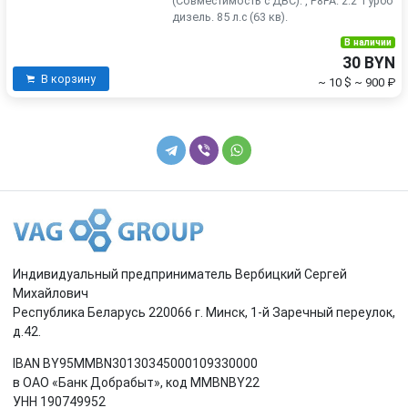
(Совместимость с ДВС): , P8FA. 2.2 Турбо
дизель. 85 л.с (63 кв).
В наличии
30 BYN
В корзину
~ 10 $
~ 900 ₽
Индивидуальный предприниматель Вербицкий Сергей
Михайлович
Республика Беларусь 220066 г. Минск, 1-й Заречный переулок,
д.42.
IBAN BY95MMBN30130345000109330000
в ОАО «Банк Добрабыт», код MMBNBY22
УНН 190749952