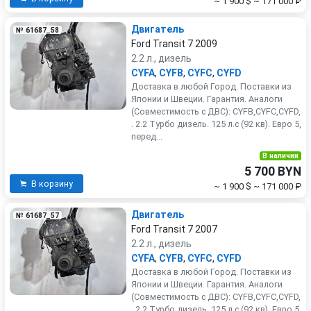
~ 1 900 $
~ 171 000 ₽
Двигатель
№ 61687_58
Ford Transit 7 2009
2.2 л., дизель
CYFA
,
CYFB
,
CYFC
,
CYFD
Доставка в любой Город. Поставки из
Японии и Швеции. Гарантия. Аналоги
(Совместимость с ДВС): CYFB,CYFC,CYFD,
. 2.2 Турбо дизель. 125 л.с (92 кв). Евро 5,
перед...
В наличии
5 700 BYN
В корзину
~ 1 900 $
~ 171 000 ₽
Двигатель
№ 61687_57
Ford Transit 7 2007
2.2 л., дизель
CYFA
,
CYFB
,
CYFC
,
CYFD
Доставка в любой Город. Поставки из
Японии и Швеции. Гарантия. Аналоги
(Совместимость с ДВС): CYFB,CYFC,CYFD,
. 2.2 Турбо дизель. 125 л.с (92 кв). Евро 5,