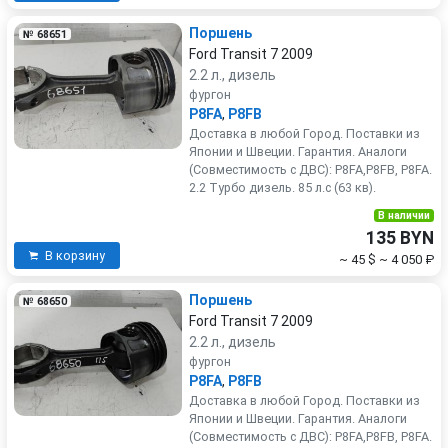
Поршень
№ 68651
Ford Transit 7 2009
2.2 л., дизель
фургон
P8FA
,
P8FB
Доставка в любой Город. Поставки из
Японии и Швеции. Гарантия. Аналоги
(Совместимость с ДВС): P8FA,P8FB, P8FA.
2.2 Турбо дизель. 85 л.с (63 кв).
В наличии
135 BYN
В корзину
~ 45 $
~ 4 050 ₽
Поршень
№ 68650
Ford Transit 7 2009
2.2 л., дизель
фургон
P8FA
,
P8FB
Доставка в любой Город. Поставки из
Японии и Швеции. Гарантия. Аналоги
(Совместимость с ДВС): P8FA,P8FB, P8FA.