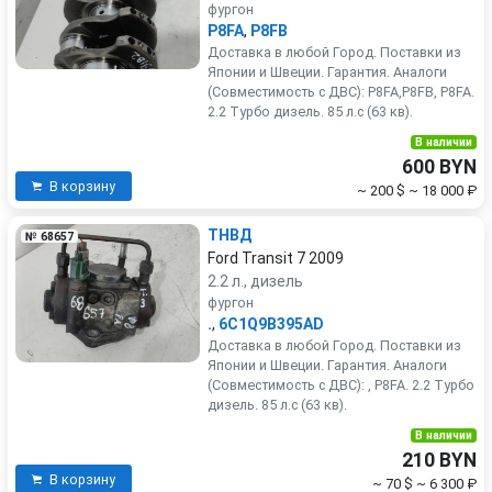
фургон
P8FA
,
P8FB
Доставка в любой Город. Поставки из
Японии и Швеции. Гарантия. Аналоги
(Совместимость с ДВС): P8FA,P8FB, P8FA.
2.2 Турбо дизель. 85 л.с (63 кв).
В наличии
600 BYN
В корзину
~ 200 $
~ 18 000 ₽
ТНВД
№ 68657
Ford Transit 7 2009
2.2 л., дизель
фургон
.
,
6C1Q9B395AD
Доставка в любой Город. Поставки из
Японии и Швеции. Гарантия. Аналоги
(Совместимость с ДВС): , P8FA. 2.2 Турбо
дизель. 85 л.с (63 кв).
В наличии
210 BYN
В корзину
~ 70 $
~ 6 300 ₽