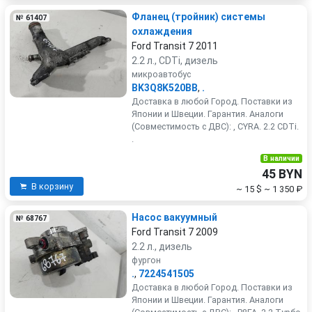
Фланец (тройник) системы
№ 61407
охлаждения
Ford Transit 7 2011
2.2 л., CDTi, дизель
микроавтобус
BK3Q8K520BB
,
.
Доставка в любой Город. Поставки из
Японии и Швеции. Гарантия. Аналоги
(Совместимость с ДВС): , CYRA. 2.2 CDTi.
.
В наличии
45 BYN
В корзину
~ 15 $
~ 1 350 ₽
Насос вакуумный
№ 68767
Ford Transit 7 2009
2.2 л., дизель
фургон
.
,
7224541505
Доставка в любой Город. Поставки из
Японии и Швеции. Гарантия. Аналоги