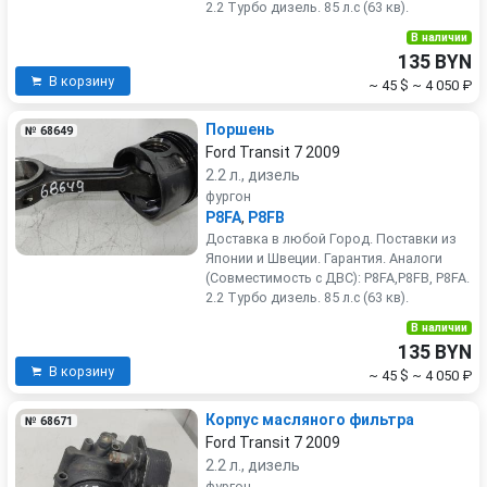
2.2 Турбо дизель. 85 л.с (63 кв).
В наличии
135 BYN
В корзину
~ 45 $
~ 4 050 ₽
Поршень
№ 68649
Ford Transit 7 2009
2.2 л., дизель
фургон
P8FA
,
P8FB
Доставка в любой Город. Поставки из
Японии и Швеции. Гарантия. Аналоги
(Совместимость с ДВС): P8FA,P8FB, P8FA.
2.2 Турбо дизель. 85 л.с (63 кв).
В наличии
135 BYN
В корзину
~ 45 $
~ 4 050 ₽
Корпус масляного фильтра
№ 68671
Ford Transit 7 2009
2.2 л., дизель
фургон