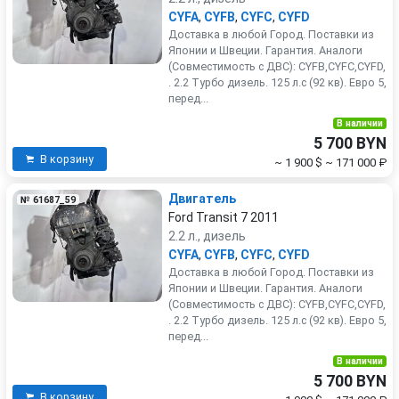
CYFA
,
CYFB
,
CYFC
,
CYFD
Доставка в любой Город. Поставки из
Японии и Швеции. Гарантия. Аналоги
(Совместимость с ДВС): CYFB,CYFC,CYFD,
. 2.2 Турбо дизель. 125 л.с (92 кв). Евро 5,
перед...
В наличии
5 700 BYN
В корзину
~ 1 900 $
~ 171 000 ₽
Двигатель
№ 61687_59
Ford Transit 7 2011
2.2 л., дизель
CYFA
,
CYFB
,
CYFC
,
CYFD
Доставка в любой Город. Поставки из
Японии и Швеции. Гарантия. Аналоги
(Совместимость с ДВС): CYFB,CYFC,CYFD,
. 2.2 Турбо дизель. 125 л.с (92 кв). Евро 5,
перед...
В наличии
5 700 BYN
В корзину