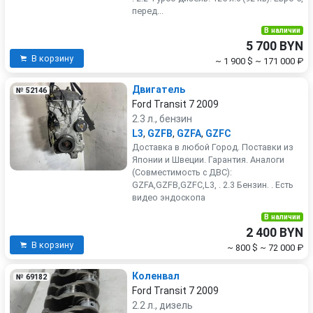
перед...
В наличии
5 700 BYN
В корзину
~ 1 900 $
~ 171 000 ₽
Двигатель
№ 52146
Ford Transit 7 2009
2.3 л., бензин
L3
,
GZFB
,
GZFA
,
GZFC
Доставка в любой Город. Поставки из
Японии и Швеции. Гарантия. Аналоги
(Совместимость с ДВС):
GZFA,GZFB,GZFC,L3, . 2.3 Бензин. . Есть
видео эндоскопа
В наличии
2 400 BYN
В корзину
~ 800 $
~ 72 000 ₽
Коленвал
№ 69182
Ford Transit 7 2009
2.2 л., дизель