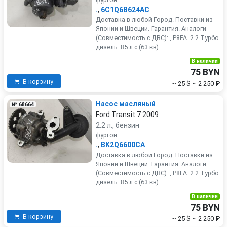
.
,
6C1Q6B624AC
Доставка в любой Город. Поставки из
Японии и Швеции. Гарантия. Аналоги
(Совместимость с ДВС): , P8FA. 2.2 Турбо
дизель. 85 л.с (63 кв).
В наличии
75 BYN
В корзину
~ 25 $
~ 2 250 ₽
Насос масляный
№ 68664
Ford Transit 7 2009
2.2 л., бензин
фургон
.
,
BK2Q6600CA
Доставка в любой Город. Поставки из
Японии и Швеции. Гарантия. Аналоги
(Совместимость с ДВС): , P8FA. 2.2 Турбо
дизель. 85 л.с (63 кв).
В наличии
75 BYN
В корзину
~ 25 $
~ 2 250 ₽