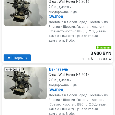
Great Wall Hover H6 2016
2.0 л., дизель
внедорожник 5 дв.
GW4D20
,
.
Доставка в любой Город. Поставки из
Японии и Швеции. Гарантия. Аналоги
(Совместимость с ДВС): , . 2.0 Дизель.
140 л.с. (103 кВт). Цена за голый
двигатель, В сбо...
В наличии
3 900 BYN
В корзину
~ 1 300 $
~ 117 000 ₽
Двигатель
№ 54264_1
Great Wall Hover H6 2014
2.0 л., дизель
внедорожник 5 дв.
GW4D20
,
.
Доставка в любой Город. Поставки из
Японии и Швеции. Гарантия. Аналоги
(Совместимость с ДВС): , . 2.0 Дизель.
140 л.с. (103 кВт). Цена за голый
двигатель, В сбо...