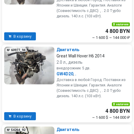
Японии и Швеции. Гарантия. Аналоги
(Совместимость с ДВС): , . 2.0 Турбо
дизель. 140 л.с. (103 кВт).
В наличии
4 800 BYN
В корзину
~ 1 600 $
~ 144 000 ₽
Двигатель
№ 60977_94
Great Wall Hover H6 2014
2.0 л., дизель
внедорожник 5 дв.
GW4D20
,
.
Доставка в любой Город. Поставки из
Японии и Швеции. Гарантия. Аналоги
(Совместимость с ДВС): , . 2.0 Турбо
дизель. 140 л.с. (103 кВт).
В наличии
4 800 BYN
В корзину
~ 1 600 $
~ 144 000 ₽
Двигатель
№ 54264_92