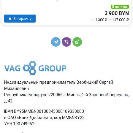
В наличии
3 900 BYN
В корзину
~ 1 300 $
~ 117 000 ₽
Индивидуальный предприниматель Вербицкий Сергей
Михайлович
Республика Беларусь 220066 г. Минск, 1-й Заречный переулок,
д.42.
IBAN BY95MMBN30130345000109330000
в ОАО «Банк Добрабыт», код MMBNBY22
УНН 190749952