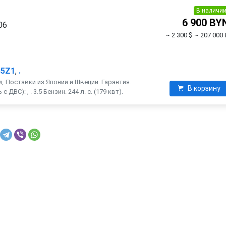
В наличи
6 900 BY
06
~ 2 300 $
~ 207 000 
35Z1
,
.
. Поставки из Японии и Швеции. Гарантия.
В корзину
ДВС): , . 3.5 Бензин. 244 л. с. (179 квт).