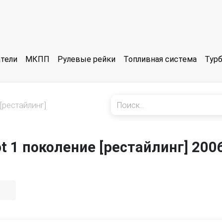
тели
МКПП
Рулевые рейки
Топливная система
Тур
[рестайлинг]
ot 1 поколение [рестайлинг] 200