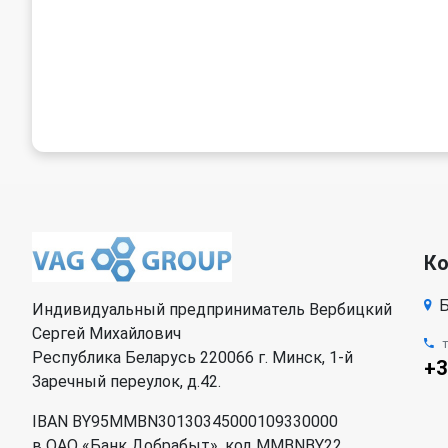
К
Б
Индивидуальный предприниматель Вербицкий
Сергей Михайлович
Республика Беларусь 220066 г. Минск, 1-й
+3
Заречный переулок, д.42.
IBAN BY95MMBN30130345000109330000
в ОАО «Банк Добрабыт», код MMBNBY22