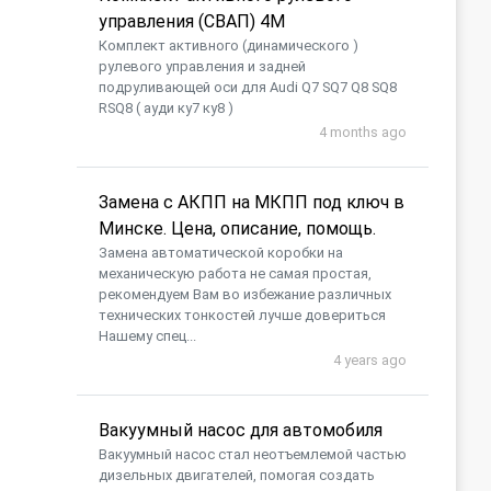
управления (СВАП) 4M
Комплект активного (динамического )
рулевого управления и задней
подруливающей оси для Audi Q7 SQ7 Q8 SQ8
RSQ8 ( ауди ку7 ку8 )
4 months ago
Замена с АКПП на МКПП под ключ в
Минске. Цена, описание, помощь.
Замена автоматической коробки на
механическую работа не самая простая,
рекомендуем Вам во избежание различных
технических тонкостей лучше довериться
Нашему спец...
4 years ago
Вакуумный насос для автомобиля
​Вакуумный насос стал неотъемлемой частью
дизельных двигателей, помогая создать