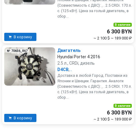
(Совместимость с ДВС): , . 2.5 CRDi. 170 л.
с. (125 кВт). Цена за голый двигатель, в
сбор...
В наличии
6 300 BYN
В корзину
~ 2 100 $
~ 189 000 ₽
Двигатель
№ 70656_867
Hyundai Porter 4 2016
2.5 л., CRDi, дизель
D4CB
,
.
Доставка в любой Город. Поставки из
Японии и Швеции. Гарантия. Аналоги
(Совместимость с ДВС): , . 2.5 CRDI. 170 л.
с. (125 кВт). Цена за голый двигатель, в
сбор...
В наличии
6 300 BYN
В корзину
~ 2 100 $
~ 189 000 ₽