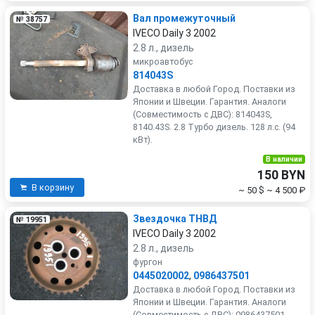
Вал промежуточный
№ 38757
IVECO Daily 3 2002
2.8 л., дизель
микроавтобус
814043S
Доставка в любой Город. Поставки из
Японии и Швеции. Гарантия. Аналоги
(Совместимость с ДВС): 814043S,
8140.43S. 2.8 Турбо дизель. 128 л.с. (94
кВт).
В наличии
150 BYN
В корзину
~ 50 $
~ 4 500 ₽
Звездочка ТНВД
№ 19951
IVECO Daily 3 2002
2.8 л., дизель
фургон
0445020002
,
0986437501
Доставка в любой Город. Поставки из
Японии и Швеции. Гарантия. Аналоги
(Совместимость с ДВС): 0986437501,