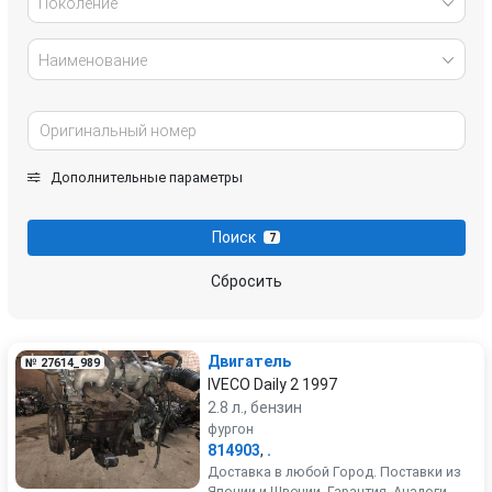
Поколение
Наименование
Дополнительные параметры
Поиск
7
Сбросить
Двигатель
№ 27614_989
IVECO Daily 2 1997
2.8 л., бензин
фургон
814903
,
.
Доставка в любой Город. Поставки из
Японии и Швеции. Гарантия. Аналоги