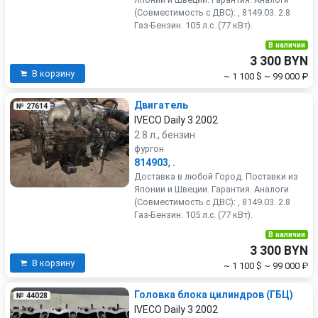
(Совместимость с ДВС): , 8149.03. 2.8
Газ-Бензин. 105 л.с. (77 кВт).
В наличии
3 300 BYN
В корзину
~ 1 100 $
~ 99 000 ₽
Двигатель
№ 27614
IVECO Daily 3 2002
2.8 л., бензин
фургон
814903
,
.
Доставка в любой Город. Поставки из
Японии и Швеции. Гарантия. Аналоги
(Совместимость с ДВС): , 8149.03. 2.8
Газ-Бензин. 105 л.с. (77 кВт).
В наличии
3 300 BYN
В корзину
~ 1 100 $
~ 99 000 ₽
Головка блока цилиндров (ГБЦ)
№ 44028
IVECO Daily 3 2002