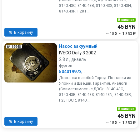
8140.43C, 8140.43B, 8140.43S, 8140.43N,
8140.43R, F28T...
В наличии
45 BYN
В корзину
~ 15 $
~ 1 350 ₽
Насос вакуумный
№ 19948
IVECO Daily 3 2002
2.8 л., дизель
фургон
504019972
,
.
Доставка в любой Город. Поставки из
Японии и Швеции. Гарантия. Аналоги
(Совместимость с ДВС): , 8140.43C,
8140.43B, 8140.43S, 8140.43N, 8140.43R,
F28TDCR, 8140....
В наличии
45 BYN
В корзину
~ 15 $
~ 1 350 ₽