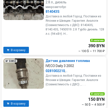
2.8 л., дизель
микроавтобус
814043S
Доставка в любой Город. Поставки из
Японии и Швеции. Гарантия. Аналоги
(Совместимость с ДВС): 814043S,
8140.43S, 7450519. 2.8 Турбо дизель. 128
л.с. (94 кВт). Н...
В наличии
390 BYN
В корзину
~ 130 $
~ 11 700 ₽
Датчик давления топлива
№ 50850
IVECO Daily 3 2002
0281002210
,
.
Доставка в любой Город. Поставки из
Японии и Швеции. Гарантия. Аналоги
(Совместимость с ДВС): , . . .
В наличии
150 BYN
В корзину
~ 50 $
~ 4 500 ₽