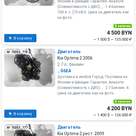
Японии и Швеции. Гарантия. Аналоги
(Совместимость с ДВС): , . 1.4 Бензин.
100 л. с. (73 кВт). Цена за двигатель как
на фото.
В наличии
4 500 BYN
В корзину
~ 1 500 $
~ 135 000 ₽
Двигатель
№ 70353_778
Kia Optima 2 2006
2.7 л., бензин
.
,
G6EA
Доставка в любой Город. Поставки из
Японии и Швеции. Гарантия. Аналоги
(Совместимость с ДВС): , . 2.7 Бензин. 4.
Цена за двигатель как на фото.
В наличии
4 200 BYN
В корзину
~ 1 400 $
~ 126 000 ₽
Двигатель
№ 70353_777
Kia Optima 2 рест. 2009