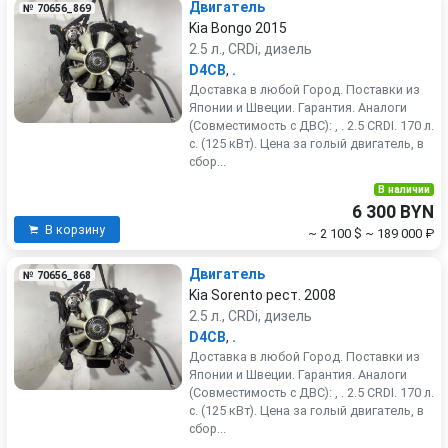
Двигатель
№ 70656_869
Kia Bongo 2015
2.5 л., CRDi, дизель
D4CB
,
.
Доставка в любой Город. Поставки из
Японии и Швеции. Гарантия. Аналоги
(Совместимость с ДВС): , . 2.5 CRDI. 170 л.
с. (125 кВт). Цена за голый двигатель, в
сбор...
В наличии
6 300 BYN
В корзину
~ 2 100 $
~ 189 000 ₽
Двигатель
№ 70656_868
Kia Sorento рест. 2008
2.5 л., CRDi, дизель
D4CB
,
.
Доставка в любой Город. Поставки из
Японии и Швеции. Гарантия. Аналоги
(Совместимость с ДВС): , . 2.5 CRDI. 170 л.
с. (125 кВт). Цена за голый двигатель, в
сбор...