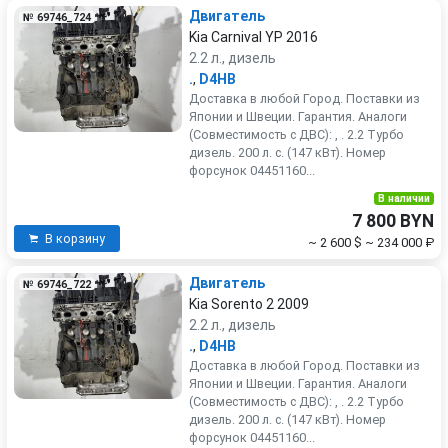
Двигатель
№ 69746_724
Kia Carnival YP 2016
2.2 л., дизель
.
,
D4HB
Доставка в любой Город. Поставки из
Японии и Швеции. Гарантия. Аналоги
(Совместимость с ДВС): , . 2.2 Турбо
дизель. 200 л. с. (147 кВт). Номер
форсунок 04451160...
В наличии
7 800 BYN
В корзину
~ 2 600 $
~ 234 000 ₽
Двигатель
№ 69746_722
Kia Sorento 2 2009
2.2 л., дизель
.
,
D4HB
Доставка в любой Город. Поставки из
Японии и Швеции. Гарантия. Аналоги
(Совместимость с ДВС): , . 2.2 Турбо
дизель. 200 л. с. (147 кВт). Номер
форсунок 04451160...