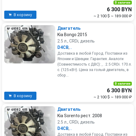
В наличии
6 300 BYN
В корзину
~ 2 100 $
~ 189 000 ₽
Двигатель
№ 69382_606
Kia Bongo 2015
2.5 л., CRDi, дизель
D4CB
,
.
Доставка в любой Город. Поставки из
Японии и Швеции. Гарантия. Аналоги
(Совместимость с ДВС): , . 2.5 CRDi. 170 л.
с. (125 кВт). Цена за голый двигатель, в
сбор...
В наличии
6 300 BYN
В корзину
~ 2 100 $
~ 189 000 ₽
Двигатель
№ 69382_605
Kia Sorento рест. 2008
2.5 л., CRDi, дизель
D4CB
,
.
Доставка в любой Город. Поставки из