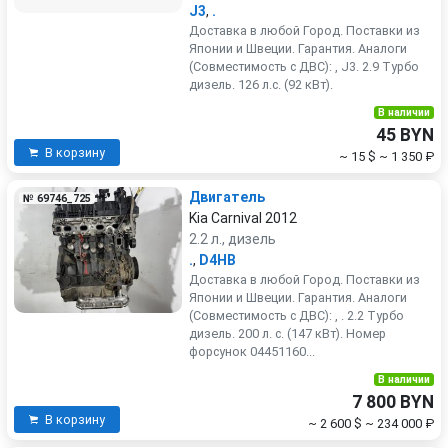
J3
,
.
Доставка в любой Город. Поставки из
Японии и Швеции. Гарантия. Аналоги
(Совместимость с ДВС): , J3. 2.9 Турбо
дизель. 126 л.с. (92 кВт).
В наличии
45 BYN
В корзину
~ 15 $
~ 1 350 ₽
Двигатель
№ 69746_725
Kia Carnival 2012
2.2 л., дизель
.
,
D4HB
Доставка в любой Город. Поставки из
Японии и Швеции. Гарантия. Аналоги
(Совместимость с ДВС): , . 2.2 Турбо
дизель. 200 л. с. (147 кВт). Номер
форсунок 04451160...
В наличии
7 800 BYN
В корзину
~ 2 600 $
~ 234 000 ₽