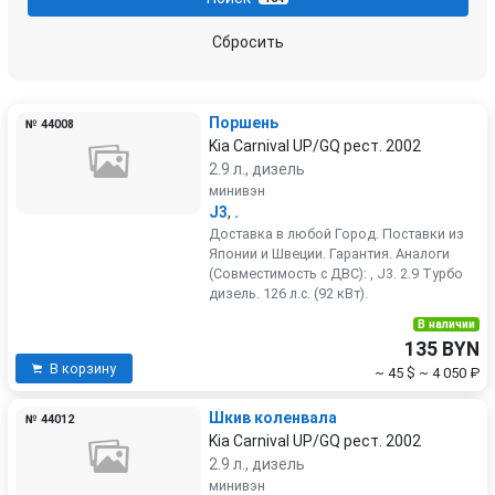
Сбросить
Поршень
№ 44008
Kia Carnival UP/GQ рест. 2002
2.9 л., дизель
минивэн
J3
,
.
Доставка в любой Город. Поставки из
Японии и Швеции. Гарантия. Аналоги
(Совместимость с ДВС): , J3. 2.9 Турбо
дизель. 126 л.с. (92 кВт).
В наличии
135 BYN
В корзину
~ 45 $
~ 4 050 ₽
Шкив коленвала
№ 44012
Kia Carnival UP/GQ рест. 2002
2.9 л., дизель
минивэн