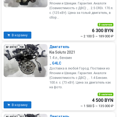
Японии и Швеции. Гарантия. Аналоги
(Совместимость с ДВС): , . 2.5 CRDi. 170 л.
с. (125 кВт). Цена за голый двигатель, в
сбор...
В наличии
6 300 BYN
В корзину
~ 2 100 $
~ 189 000 ₽
Двигатель
№ 69747_708
Kia Soluto 2021
1.4 л., бензин
.
,
G4LC
Доставка в любой Город. Поставки из
Японии и Швеции. Гарантия. Аналоги
(Совместимость с ДВС): , . 1.4 Бензин.
100 л. с. (73 кВт). Цена за двигатель как
на фото.
В наличии
4 500 BYN
В корзину
~ 1 500 $
~ 135 000 ₽
Двигатель
№ 69747_707