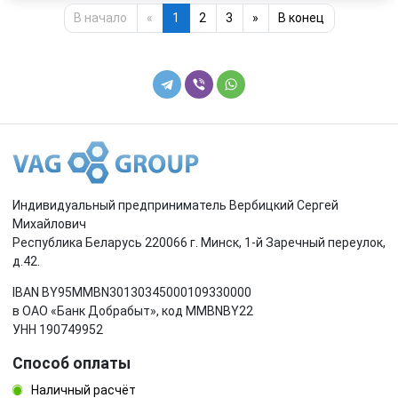
В начало
«
1
2
3
»
В конец
Индивидуальный предприниматель Вербицкий Сергей
Михайлович
Республика Беларусь 220066 г. Минск, 1-й Заречный переулок,
д.42.
IBAN BY95MMBN30130345000109330000
в ОАО «Банк Добрабыт», код MMBNBY22
УНН 190749952
Способ оплаты
Наличный расчёт