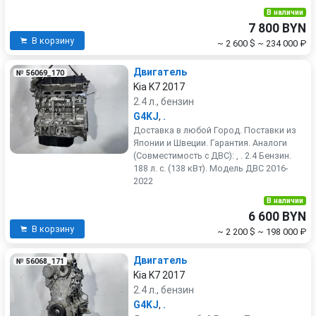
В наличии
7 800 BYN
В корзину
~ 2 600 $
~ 234 000 ₽
Двигатель
№ 56069_170
Kia K7 2017
2.4 л., бензин
G4KJ
,
.
Доставка в любой Город. Поставки из
Японии и Швеции. Гарантия. Аналоги
(Совместимость с ДВС): , . 2.4 Бензин.
188 л. с. (138 кВт). Модель ДВС 2016-
2022
В наличии
6 600 BYN
В корзину
~ 2 200 $
~ 198 000 ₽
Двигатель
№ 56068_171
Kia K7 2017
2.4 л., бензин
G4KJ
,
.