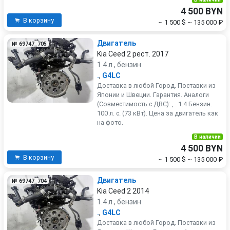
4 500 BYN
В корзину
~ 1 500 $
~ 135 000 ₽
Двигатель
№ 69747_705
Kia Ceed 2 рест. 2017
1.4 л., бензин
.
,
G4LC
Доставка в любой Город. Поставки из
Японии и Швеции. Гарантия. Аналоги
(Совместимость с ДВС): , . 1.4 Бензин.
100 л. с. (73 кВт). Цена за двигатель как
на фото.
В наличии
4 500 BYN
В корзину
~ 1 500 $
~ 135 000 ₽
Двигатель
№ 69747_704
Kia Ceed 2 2014
1.4 л., бензин
.
,
G4LC
Доставка в любой Город. Поставки из