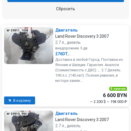
Сбросить
Двигатель
№ 59911_1008
Land Rover Discovery 3 2007
2.7 л., дизель
внедорожник 5 дв.
276DT
,
.
Доставка в любой Город. Поставки из
Японии и Швеции. Гарантия. Аналоги
(Совместимость с ДВС): , . 2.7 Дизель.
190 л.с. (140 квт). Полная ревизия, в
моторе замен...
В наличии
6 600 BYN
В корзину
~ 2 200 $
~ 198 000 ₽
Двигатель
№ 59910_994
Land Rover Discovery 3 2007
2.7 л., дизель