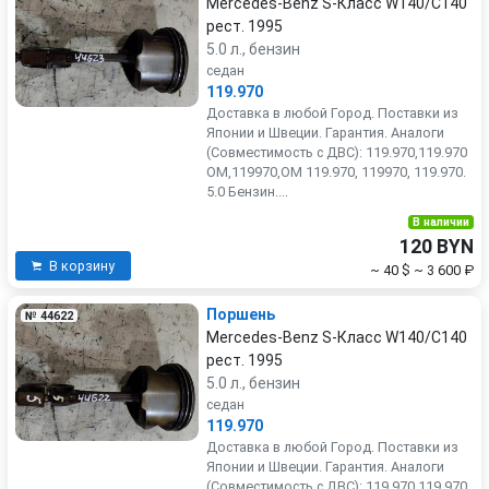
Mercedes-Benz S-Класс W140/C140
рест. 1995
5.0 л., бензин
седан
119.970
Доставка в любой Город. Поставки из
Японии и Швеции. Гарантия. Аналоги
(Совместимость с ДВС): 119.970,119.970
OM,119970,OM 119.970, 119970, 119.970.
5.0 Бензин....
В наличии
120 BYN
В корзину
~ 40 $
~ 3 600 ₽
Поршень
№ 44622
Mercedes-Benz S-Класс W140/C140
рест. 1995
5.0 л., бензин
седан
119.970
Доставка в любой Город. Поставки из
Японии и Швеции. Гарантия. Аналоги
(Совместимость с ДВС): 119.970,119.970