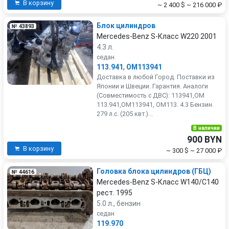
В корзину
~ 2 400 $
~ 216 000 ₽
Блок цилиндров
№ 43893
Mercedes-Benz S-Класс W220 2001
4.3 л.
седан
113.941
,
OM113941
Доставка в любой Город. Поставки из
Японии и Швеции. Гарантия. Аналоги
(Совместимость с ДВС): 113941,OM
113.941,OM113941, OM113. 4.3 Бензин.
279 л.с. (205 квт.)...
В наличии
900 BYN
В корзину
~ 300 $
~ 27 000 ₽
Головка блока цилиндров (ГБЦ)
№ 44616
Mercedes-Benz S-Класс W140/C140
рест. 1995
5.0 л., бензин
седан
119.970