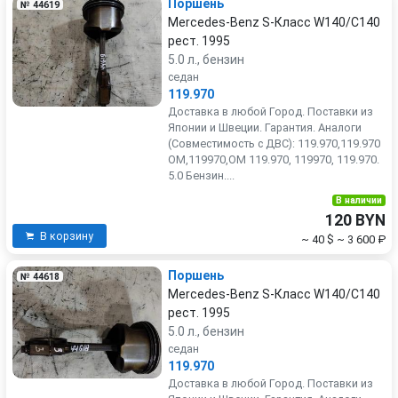
Поршень
№ 44619
Mercedes-Benz S-Класс W140/C140
рест. 1995
5.0 л., бензин
седан
119.970
Доставка в любой Город. Поставки из
Японии и Швеции. Гарантия. Аналоги
(Совместимость с ДВС): 119.970,119.970
OM,119970,OM 119.970, 119970, 119.970.
5.0 Бензин....
В наличии
120 BYN
В корзину
~ 40 $
~ 3 600 ₽
Поршень
№ 44618
Mercedes-Benz S-Класс W140/C140
рест. 1995
5.0 л., бензин
седан
119.970
Доставка в любой Город. Поставки из