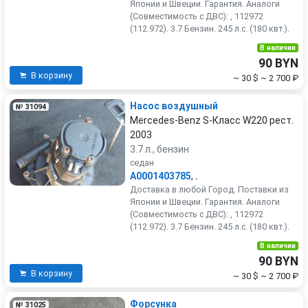
Японии и Швеции. Гарантия. Аналоги
(Совместимость с ДВС): , 112972
(112.972). 3.7 Бензин. 245 л.с. (180 квт.).
В наличии
90 BYN
В корзину
~ 30 $
~ 2 700 ₽
Насос воздушный
№ 31094
Mercedes-Benz S-Класс W220 рест.
2003
3.7 л., бензин
седан
A0001403785
,
.
Доставка в любой Город. Поставки из
Японии и Швеции. Гарантия. Аналоги
(Совместимость с ДВС): , 112972
(112.972). 3.7 Бензин. 245 л.с. (180 квт.).
В наличии
90 BYN
В корзину
~ 30 $
~ 2 700 ₽
Форсунка
№ 31025