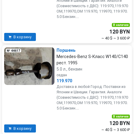
Японии и Швеции. Гарантия. Аналоги
(Совместимость с ДВС): 119.970,119.970
OM,119970,OM 119.970, 119970, 119.970.
5.0 Бензин....
В наличии
120 BYN
В корзину
~ 40 $
~ 3 600 ₽
Поршень
№ 44617
Mercedes-Benz S-Класс W140/C140
рест. 1995
5.0 л., бензин
седан
119.970
Доставка в любой Город. Поставки из
Японии и Швеции. Гарантия. Аналоги
(Совместимость с ДВС): 119.970,119.970
OM,119970,OM 119.970, 119970, 119.970.
5.0 Бензин....
В наличии
120 BYN
В корзину
~ 40 $
~ 3 600 ₽