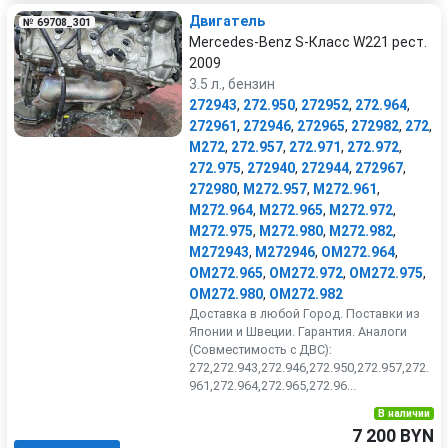
Двигатель
№ 69708_301
Mercedes-Benz S-Класс W221 рест.
2009
3.5 л., бензин
272943
,
272.950
,
272952
,
272.964
,
272961
,
272946
,
272965
,
272982
,
272
,
M272
,
272.957
,
272.971
,
272.972
,
272.975
,
272940
,
272944
,
272967
,
272980
,
M272.957
,
M272.961
,
M272.964
,
M272.965
,
M272.972
,
M272.975
,
M272.980
,
M272.982
,
M272943
,
M272946
,
OM272.964
,
OM272.965
,
OM272.972
,
OM272.975
,
OM272.980
,
OM272.982
Доставка в любой Город. Поставки из
Японии и Швеции. Гарантия. Аналоги
(Совместимость с ДВС):
272,272.943,272.946,272.950,272.957,272.
961,272.964,272.965,272.96...
В наличии
7 200 BYN