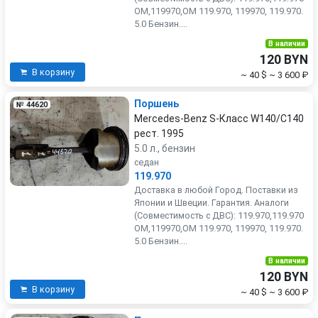
OM,119970,OM 119.970, 119970, 119.970.
5.0 Бензин....
В наличии
120 BYN
В корзину
~ 40 $
~ 3 600 ₽
Поршень
№ 44620
Mercedes-Benz S-Класс W140/C140
рест. 1995
5.0 л., бензин
седан
119.970
Доставка в любой Город. Поставки из
Японии и Швеции. Гарантия. Аналоги
(Совместимость с ДВС): 119.970,119.970
OM,119970,OM 119.970, 119970, 119.970.
5.0 Бензин....
В наличии
120 BYN
В корзину
~ 40 $
~ 3 600 ₽