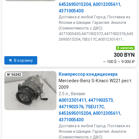
6452695015204
,
A0012305611
,
4371005430
Доставка в любой Город. Поставки из
Японии и Швеции. Гарантия. Аналоги
(Совместимость с ДВС):
4371005430,4471902573,4471902576,645
2695015204,7SEU17C,A0012301411...
В наличии
300 BYN
В корзину
~ 100 $
~ 9 000 ₽
Компрессор кондиционера
№ 56242
Mercedes-Benz S-Класс W221 рест.
2009
2.5 л., бензин
A0012301411
,
4471902573
,
4471902576
,
7SEU17C
,
6452695015204
,
A0012305611
,
4371005430
Доставка в любой Город. Поставки из
Японии и Швеции. Гарантия. Аналоги
(Совместимость с ДВС):