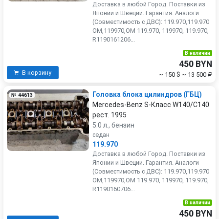
Доставка в любой Город. Поставки из
Японии и Швеции. Гарантия. Аналоги
(Совместимость с ДВС): 119.970,119.970
OM,119970,OM 119.970, 119970, 119.970,
R1190161206...
В наличии
450 BYN
В корзину
~ 150 $
~ 13 500 ₽
Головка блока цилиндров (ГБЦ)
№ 44613
Mercedes-Benz S-Класс W140/C140
рест. 1995
5.0 л., бензин
седан
119.970
Доставка в любой Город. Поставки из
Японии и Швеции. Гарантия. Аналоги
(Совместимость с ДВС): 119.970,119.970
OM,119970,OM 119.970, 119970, 119.970,
R1190160706...
В наличии
450 BYN