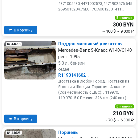
4371005430,4471902573,4471902576,645
2695015204,7SEU17C,A0012301411...
В наличии
300 BYN
В корзину
~ 100 $
~ 9 000 ₽
Поддон масляный двигателя
№ 44615
Mercedes-Benz S-Класс W140/C140
рест. 1995
5.0 л., бензин
седан
R1190141602
,
.
Доставка в любой Город. Поставки из
Японии и Швеции. Гарантия. Аналоги
(Совместимость с ДВС): , 119970,
119.970. 5.0 Бензин. 326 л.с. (240 квт.).
В наличии
210 BYN
В корзину
~ 70 $
~ 6 300 ₽
Поршень
№ 44623