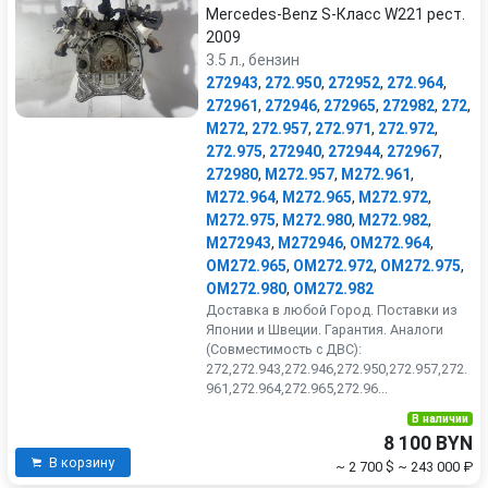
Mercedes-Benz S-Класс W221 рест.
2009
3.5 л., бензин
272943
,
272.950
,
272952
,
272.964
,
272961
,
272946
,
272965
,
272982
,
272
,
M272
,
272.957
,
272.971
,
272.972
,
272.975
,
272940
,
272944
,
272967
,
272980
,
M272.957
,
M272.961
,
M272.964
,
M272.965
,
M272.972
,
M272.975
,
M272.980
,
M272.982
,
M272943
,
M272946
,
OM272.964
,
OM272.965
,
OM272.972
,
OM272.975
,
OM272.980
,
OM272.982
Доставка в любой Город. Поставки из
Японии и Швеции. Гарантия. Аналоги
(Совместимость с ДВС):
272,272.943,272.946,272.950,272.957,272.
961,272.964,272.965,272.96...
В наличии
8 100 BYN
В корзину
~ 2 700 $
~ 243 000 ₽