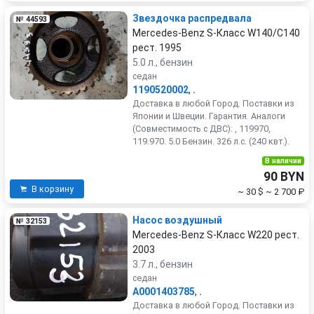
Звездочка распредвала
№ 44593
Mercedes-Benz S-Класс W140/C140
рест. 1995
5.0 л., бензин
седан
1190520002
,
.
Доставка в любой Город. Поставки из
Японии и Швеции. Гарантия. Аналоги
(Совместимость с ДВС): , 119970,
119.970. 5.0 Бензин. 326 л.с. (240 квт.).
В наличии
90 BYN
В корзину
~ 30 $
~ 2 700 ₽
Насос воздушный
№ 32153
Mercedes-Benz S-Класс W220 рест.
2003
3.7 л., бензин
седан
A0001403785
,
.
Доставка в любой Город. Поставки из