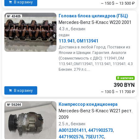
В корзину
~ 150 $
~ 13 500 ₽
Головка блока цилиндров (ГБЦ)
№ 43405
Mercedes-Benz S-Класс W220 2001
4.3 л., бензин
седан
113.941
,
OM113941
Доставка в любой Город. Поставки из
Японии и Швеции. Гарантия. Аналоги
(Совместимость с ДВС): 113941,OM
113.941,OM113941, 1113.941, 113941. 4.3
Бензин. 279 л.с....
В наличии
390 BYN
В корзину
~ 130 $
~ 11 700 ₽
Компрессор кондиционера
№ 56244
Mercedes-Benz S-Класс W221 рест.
2009
2.5 л., бензин
A0012301411
,
4471902573
,
4471902576
,
7SEU17C
,