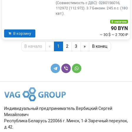
(Совместимость с ДВС): 0280156016,
112972 (112.972). 3.7 Бензин. 245 л.с. (180
квт.).
В наличии
90 BYN
В корзину
~ 30 $
~ 2 700 ₽
В начало
«
1
2
3
»
В конец
Индивидуальный предприниматель Вербицкий Сергей
Михайлович
Республика Беларусь 220066 г. Минск, 1-й Заречный переулок,
д.42.