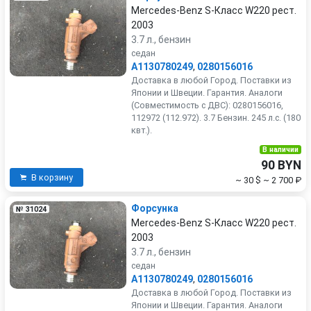
Mercedes-Benz S-Класс W220 рест.
2003
3.7 л., бензин
седан
A1130780249
,
0280156016
Доставка в любой Город. Поставки из
Японии и Швеции. Гарантия. Аналоги
(Совместимость с ДВС): 0280156016,
112972 (112.972). 3.7 Бензин. 245 л.с. (180
квт.).
В наличии
90 BYN
В корзину
~ 30 $
~ 2 700 ₽
Форсунка
№ 31024
Mercedes-Benz S-Класс W220 рест.
2003
3.7 л., бензин
седан
A1130780249
,
0280156016
Доставка в любой Город. Поставки из
Японии и Швеции. Гарантия. Аналоги