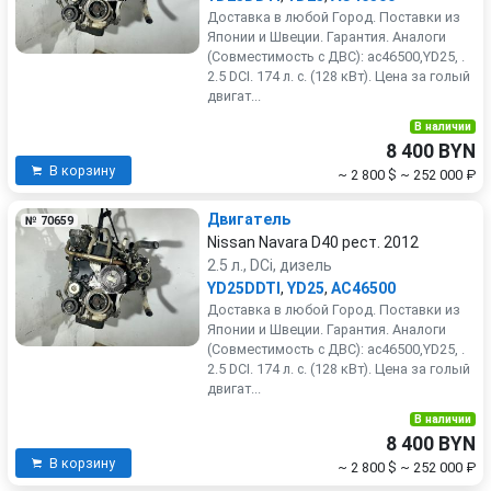
Доставка в любой Город. Поставки из
Японии и Швеции. Гарантия. Аналоги
(Совместимость с ДВС): ac46500,YD25, .
2.5 DCI. 174 л. с. (128 кВт). Цена за голый
двигат...
В наличии
8 400 BYN
В корзину
~ 2 800 $
~ 252 000 ₽
Двигатель
№ 70659
Nissan Navara D40 рест. 2012
2.5 л., DCi, дизель
YD25DDTI
,
YD25
,
AC46500
Доставка в любой Город. Поставки из
Японии и Швеции. Гарантия. Аналоги
(Совместимость с ДВС): ac46500,YD25, .
2.5 DCI. 174 л. с. (128 кВт). Цена за голый
двигат...
В наличии
8 400 BYN
В корзину
~ 2 800 $
~ 252 000 ₽