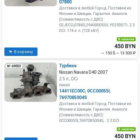
07880
Доставка в любой Город. Поставки из
Японии и Швеции. Гарантия. Аналоги
(Совместимость с ДВС):
02JECO,07880,2940000530, YD25DDTI. 2.5
DCI. 174 л. с. (128 кВт) .
В наличии
450 BYN
В корзину
~ 150 $
~ 13 500 ₽
Турбина
№ 69053
Nissan Navara D40 2007
2.5 л., DCi
пикап
14411EC00C
,
0CC00055I
,
7697085004S
Доставка в любой Город. Поставки из
Японии и Швеции. Гарантия. Аналоги
(Совместимость с ДВС):
0CC00055I,7697085004S, . 2.5 DCI. .
В наличии
450 BYN