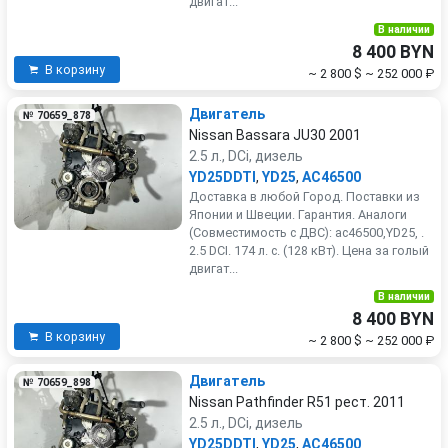
двигат...
В наличии
8 400 BYN
В корзину
~ 2 800 $
~ 252 000 ₽
Двигатель
№ 70659_878
Nissan Bassara JU30 2001
2.5 л., DCi, дизель
YD25DDTI
,
YD25
,
AC46500
Доставка в любой Город. Поставки из
Японии и Швеции. Гарантия. Аналоги
(Совместимость с ДВС): ac46500,YD25, .
2.5 DCI. 174 л. с. (128 кВт). Цена за голый
двигат...
В наличии
8 400 BYN
В корзину
~ 2 800 $
~ 252 000 ₽
Двигатель
№ 70659_898
Nissan Pathfinder R51 рест. 2011
2.5 л., DCi, дизель
YD25DDTI
,
YD25
,
AC46500