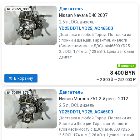
Двигатель
№ 70659_900
Nissan Navara D40 2007
2.5 л., DCi, дизель
YD25DDTI
,
YD25
,
AC46500
Доставка в любой Город. Поставки из
Японии и Швеции. Гарантия. Аналоги
(Совместимость с ДВС): ac46500,YD25, .
2.5 DCI. 174 л. с. (128 кВт). Цена за голый
двигат...
В наличии
8 400 BYN
В корзину
~ 2 800 $
~ 252 000 ₽
Двигатель
№ 70659_879
Nissan Murano Z51 2-й рест. 2012
2.5 л., DCi, дизель
YD25DDTI
,
YD25
,
AC46500
Доставка в любой Город. Поставки из
Японии и Швеции. Гарантия. Аналоги
(Совместимость с ДВС): ac46500,YD25, .
2.5 DCI. 174 л. с. (128 кВт). Цена за голый