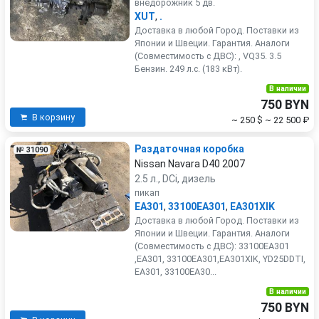
внедорожник 5 дв.
XUT
,
.
Доставка в любой Город. Поставки из
Японии и Швеции. Гарантия. Аналоги
(Совместимость с ДВС): , VQ35. 3.5
Бензин. 249 л.с. (183 кВт).
В наличии
750 BYN
В корзину
~ 250 $
~ 22 500 ₽
Раздаточная коробка
№ 31090
Nissan Navara D40 2007
2.5 л., DCi, дизель
пикап
EA301
,
33100EA301
,
EA301XIK
Доставка в любой Город. Поставки из
Японии и Швеции. Гарантия. Аналоги
(Совместимость с ДВС): 33100EA301
,EA301, 33100EA301,EA301XIK, YD25DDTI,
EA301, 33100EA30...
В наличии
750 BYN