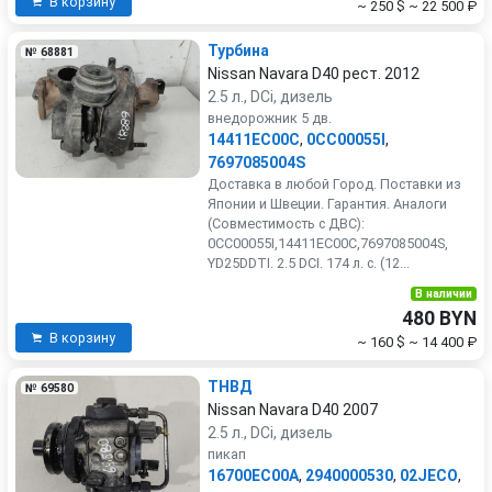
В корзину
~ 250 $
~ 22 500 ₽
Турбина
№ 68881
Nissan Navara D40 рест. 2012
2.5 л., DCi, дизель
внедорожник 5 дв.
14411EC00C
,
0CC00055I
,
7697085004S
Доставка в любой Город. Поставки из
Японии и Швеции. Гарантия. Аналоги
(Совместимость с ДВС):
0CC00055I,14411EC00C,7697085004S,
YD25DDTI. 2.5 DCI. 174 л. с. (12...
В наличии
480 BYN
В корзину
~ 160 $
~ 14 400 ₽
ТНВД
№ 69580
Nissan Navara D40 2007
2.5 л., DCi, дизель
пикап
16700EC00A
,
2940000530
,
02JECO
,