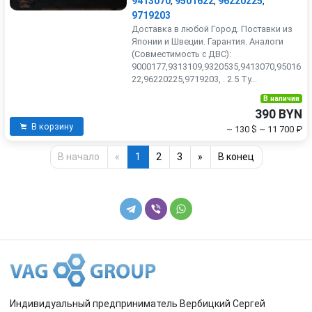
9413070
,
9501622
,
96220225
,
9719203
Доставка в любой Город. Поставки из
Японии и Швеции. Гарантия. Аналоги
(Совместимость с ДВС):
9000177,9313109,9320535,9413070,95016
22,96220225,9719203, . 2.5 Ту...
В наличии
390 BYN
В корзину
~ 130 $
~ 11 700 ₽
В начало
«
1
2
3
»
В конец
Индивидуальный предприниматель Вербицкий Сергей