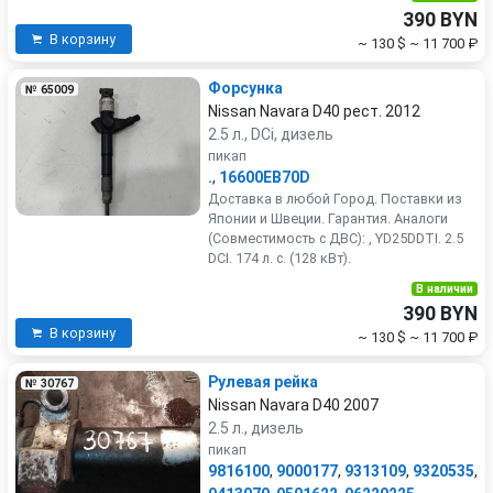
390 BYN
В корзину
~ 130 $
~ 11 700 ₽
Форсунка
№ 65009
Nissan Navara D40 рест. 2012
2.5 л., DCi, дизель
пикап
.
,
16600EB70D
Доставка в любой Город. Поставки из
Японии и Швеции. Гарантия. Аналоги
(Совместимость с ДВС): , YD25DDTI. 2.5
DCI. 174 л. с. (128 кВт).
В наличии
390 BYN
В корзину
~ 130 $
~ 11 700 ₽
Рулевая рейка
№ 30767
Nissan Navara D40 2007
2.5 л., дизель
пикап
9816100
,
9000177
,
9313109
,
9320535
,