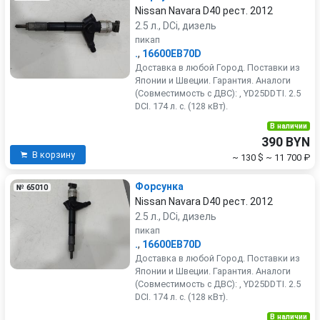
Nissan Navara D40 рест. 2012
2.5 л., DCi, дизель
пикап
.
,
16600EB70D
Доставка в любой Город. Поставки из
Японии и Швеции. Гарантия. Аналоги
(Совместимость с ДВС): , YD25DDTI. 2.5
DCI. 174 л. с. (128 кВт).
В наличии
390 BYN
В корзину
~ 130 $
~ 11 700 ₽
Форсунка
№ 65010
Nissan Navara D40 рест. 2012
2.5 л., DCi, дизель
пикап
.
,
16600EB70D
Доставка в любой Город. Поставки из
Японии и Швеции. Гарантия. Аналоги
(Совместимость с ДВС): , YD25DDTI. 2.5
DCI. 174 л. с. (128 кВт).
В наличии