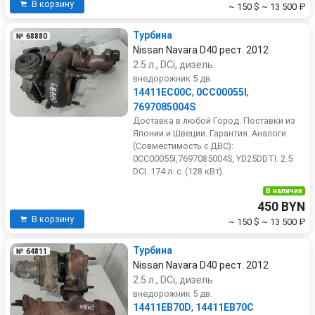
В корзину
~ 150 $
~ 13 500 ₽
Турбина
№ 68880
Nissan Navara D40 рест. 2012
2.5 л., DCi, дизель
внедорожник 5 дв.
14411EC00C
,
0CC00055I
,
7697085004S
Доставка в любой Город. Поставки из
Японии и Швеции. Гарантия. Аналоги
(Совместимость с ДВС):
0CC00055I,7697085004S, YD25DDTI. 2.5
DCI. 174 л. с. (128 кВт).
В наличии
450 BYN
В корзину
~ 150 $
~ 13 500 ₽
Турбина
№ 64811
Nissan Navara D40 рест. 2012
2.5 л., DCi, дизель
внедорожник 5 дв.
14411EB70D
,
14411EB70C