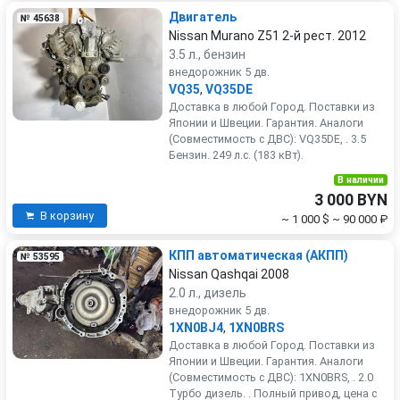
Двигатель
№ 45638
Nissan Murano Z51 2-й рест. 2012
3.5 л., бензин
внедорожник 5 дв.
VQ35
,
VQ35DE
Доставка в любой Город. Поставки из
Японии и Швеции. Гарантия. Аналоги
(Совместимость с ДВС): VQ35DE, . 3.5
Бензин. 249 л.с. (183 кВт).
В наличии
3 000 BYN
В корзину
~ 1 000 $
~ 90 000 ₽
КПП автоматическая (АКПП)
№ 53595
Nissan Qashqai 2008
2.0 л., дизель
внедорожник 5 дв.
1XN0BJ4
,
1XN0BRS
Доставка в любой Город. Поставки из
Японии и Швеции. Гарантия. Аналоги
(Совместимость с ДВС): 1XN0BRS, . 2.0
Турбо дизель. . Полный привод, цена с