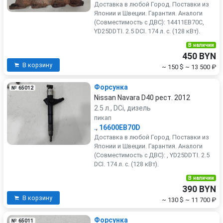
Доставка в любой Город. Поставки из
Японии и Швеции. Гарантия. Аналоги
(Совместимость с ДВС): 14411EB70C,
YD25DDTI. 2.5 DCI. 174 л. с. (128 кВт).
В наличии
450 BYN
В корзину
~ 150 $
~ 13 500 ₽
Форсунка
№ 65012
Nissan Navara D40 рест. 2012
2.5 л., DCi, дизель
пикап
.
,
16600EB70D
Доставка в любой Город. Поставки из
Японии и Швеции. Гарантия. Аналоги
(Совместимость с ДВС): , YD25DDTI. 2.5
DCI. 174 л. с. (128 кВт).
В наличии
390 BYN
В корзину
~ 130 $
~ 11 700 ₽
Форсунка
№ 65011