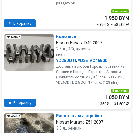
раздаткой
В наличии
1 950 BYN
В корзину
~ 650 $
~ 58 500 ₽
Коленвал
№ 69157
Nissan Navara D40 2007
2.5 л., DCi, дизель
пикап
YD25DDTI
,
YD25
,
AC46500
Доставка в любой Город. Поставки из
Японии и Швеции. Гарантия. Аналоги
(Совместимость с ДВС): ac46500,YD25,
YD25DDTI. 2.5 DCI. 174 л. с. (128 кВт) .
В наличии
1 050 BYN
В корзину
~ 350 $
~ 31 500 ₽
Раздаточная коробка
№ 46507
Nissan Murano Z51 2007
3.5 л., бензин