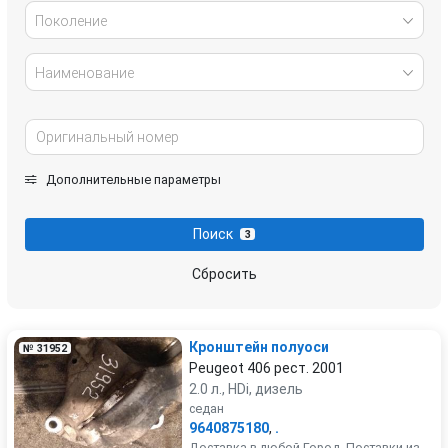
Поколение
Наименование
Дополнительные параметры
Поиск
3
Сбросить
Кронштейн полуоси
№ 31952
Peugeot 406 рест. 2001
2.0 л., HDi, дизель
седан
9640875180
,
.
Доставка в любой Город. Поставки из