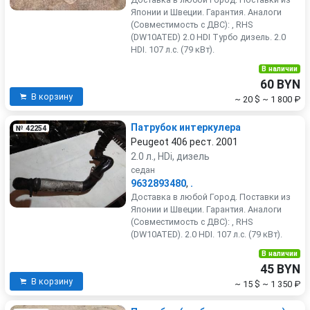
Японии и Швеции. Гарантия. Аналоги
(Совместимость с ДВС): , RHS
(DW10ATED) 2.0 HDI Турбо дизель. 2.0
HDI. 107 л.с. (79 кВт).
В наличии
60 BYN
В корзину
~ 20 $
~ 1 800 ₽
Патрубок интеркулера
№ 42254
Peugeot 406 рест. 2001
2.0 л., HDi, дизель
седан
9632893480
,
.
Доставка в любой Город. Поставки из
Японии и Швеции. Гарантия. Аналоги
(Совместимость с ДВС): , RHS
(DW10ATED). 2.0 HDI. 107 л.с. (79 кВт).
В наличии
45 BYN
В корзину
~ 15 $
~ 1 350 ₽