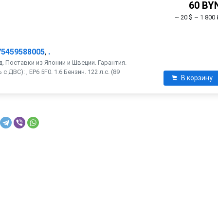
60 BY
~ 20 $
~ 1 800 
75459588005
,
.
. Поставки из Японии и Швеции. Гарантия.
ДВС): , EP6 5F0. 1.6 Бензин. 122 л.с. (89
В корзину