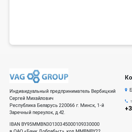
К
Б
Индивидуальный предприниматель Вербицкий
Сергей Михайлович
Республика Беларусь 220066 г. Минск, 1-й
+3
Заречный переулок, д.42.
IBAN BY95MMBN30130345000109330000
в ОАО «Банк Добрабыт», код MMBNBY22