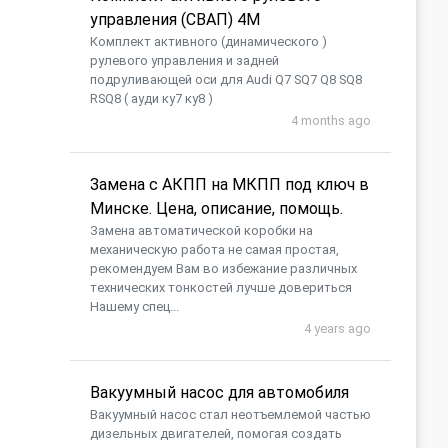
управления (СВАП) 4M
Комплект активного (динамического )
рулевого управления и задней
подруливающей оси для Audi Q7 SQ7 Q8 SQ8
RSQ8 ( ауди ку7 ку8 )
4 months ago
Замена с АКПП на МКПП под ключ в
Минске. Цена, описание, помощь.
Замена автоматической коробки на
механическую работа не самая простая,
рекомендуем Вам во избежание различных
технических тонкостей лучше довериться
Нашему спец...
4 years ago
Вакуумный насос для автомобиля
​Вакуумный насос стал неотъемлемой частью
дизельных двигателей, помогая создать