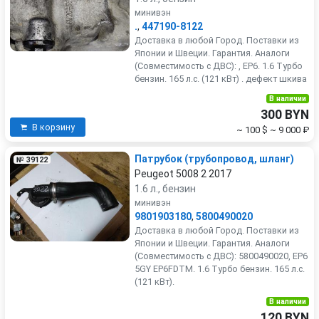
минивэн
.
,
447190-8122
Доставка в любой Город. Поставки из
Японии и Швеции. Гарантия. Аналоги
(Совместимость с ДВС): , EP6. 1.6 Турбо
бензин. 165 л.с. (121 кВт) . дефект шкива
В наличии
300 BYN
В корзину
~ 100 $
~ 9 000 ₽
Патрубок (трубопровод, шланг)
№ 39122
Peugeot 5008 2 2017
1.6 л., бензин
минивэн
9801903180
,
5800490020
Доставка в любой Город. Поставки из
Японии и Швеции. Гарантия. Аналоги
(Совместимость с ДВС): 5800490020, EP6
5GY EP6FDTM. 1.6 Турбо бензин. 165 л.с.
(121 кВт).
В наличии
120 BYN