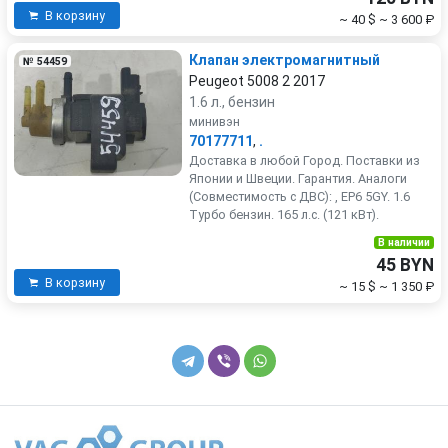
В корзину
~ 40 $
~ 3 600 ₽
Клапан электромагнитный
№ 54459
Peugeot 5008 2 2017
1.6 л., бензин
минивэн
70177711
,
.
Доставка в любой Город. Поставки из
Японии и Швеции. Гарантия. Аналоги
(Совместимость с ДВС): , EP6 5GY. 1.6
Турбо бензин. 165 л.с. (121 кВт).
В наличии
45 BYN
В корзину
~ 15 $
~ 1 350 ₽