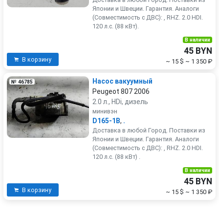
Японии и Швеции. Гарантия. Аналоги
(Совместимость с ДВС): , RHZ. 2.0 HDI.
120 л.с. (88 кВт).
В наличии
45 BYN
В корзину
~ 15 $
~ 1 350 ₽
Насос вакуумный
№ 46785
Peugeot 807 2006
2.0 л., HDi, дизель
минивэн
D165-1B
,
.
Доставка в любой Город. Поставки из
Японии и Швеции. Гарантия. Аналоги
(Совместимость с ДВС): , RHZ. 2.0 HDI.
120 л.с. (88 кВт) .
В наличии
45 BYN
В корзину
~ 15 $
~ 1 350 ₽