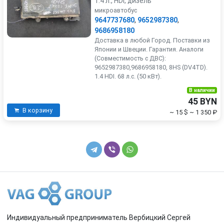
1.4 л., HDi, дизель
микроавтобус
9647737680
,
9652987380
,
9686958180
Доставка в любой Город. Поставки из
Японии и Швеции. Гарантия. Аналоги
(Совместимость с ДВС):
9652987380,9686958180, 8HS (DV4TD).
1.4 HDI. 68 л.с. (50 кВт).
В наличии
45 BYN
В корзину
~ 15 $
~ 1 350 ₽
Индивидуальный предприниматель Вербицкий Сергей