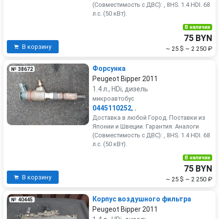
(Совместимость с ДВС): , 8HS. 1.4 HDI. 68
л.с. (50 кВт).
В наличии
75 BYN
В корзину
~ 25 $
~ 2 250 ₽
Форсунка
№ 38672
Peugeot Bipper 2011
1.4 л., HDi, дизель
микроавтобус
0445110252
,
.
Доставка в любой Город. Поставки из
Японии и Швеции. Гарантия. Аналоги
(Совместимость с ДВС): , 8HS. 1.4 HDI. 68
л.с. (50 кВт).
В наличии
75 BYN
В корзину
~ 25 $
~ 2 250 ₽
Корпус воздушного фильтра
№ 40445
Peugeot Bipper 2011