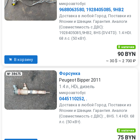
микроавтобус
9688063580
,
1928405085
,
9HB2
Доставка в любой Город. Поставки из
Японии и Швеции. Гарантия. Аналоги
(Совместимость с ДВС):
1928405085,9HB2, 8HS (DV4TD). 1.4 HDI.
68 л.с. (50 кВт).
В наличии
90 BYN
В корзину
~ 30 $
~ 2 700 ₽
Форсунка
№ 38675
Peugeot Bipper 2011
1.4 л., HDi, дизель
микроавтобус
0445110252
,
.
Доставка в любой Город. Поставки из
Японии и Швеции. Гарантия. Аналоги
(Совместимость с ДВС): , 8HS. 1.4 HDI. 68
л.с. (50 кВт).
В наличии
75 BYN