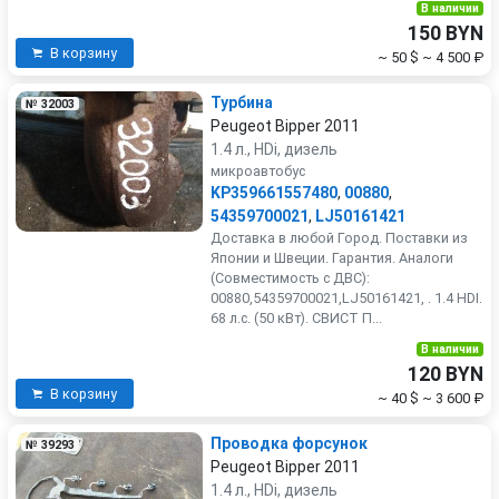
В наличии
150 BYN
В корзину
~ 50 $
~ 4 500 ₽
Турбина
№ 32003
Peugeot Bipper 2011
1.4 л., HDi, дизель
микроавтобус
KP359661557480
,
00880
,
54359700021
,
LJ50161421
Доставка в любой Город. Поставки из
Японии и Швеции. Гарантия. Аналоги
(Совместимость с ДВС):
00880,54359700021,LJ50161421, . 1.4 HDI.
68 л.с. (50 кВт). СВИСТ П...
В наличии
120 BYN
В корзину
~ 40 $
~ 3 600 ₽
Проводка форсунок
№ 39293
Peugeot Bipper 2011
1.4 л., HDi, дизель