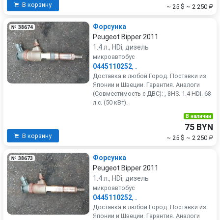
В корзину
~ 25 $
~ 2 250 ₽
Форсунка
№ 38674
Peugeot Bipper 2011
1.4 л., HDi, дизель
микроавтобус
0445110252
,
.
Доставка в любой Город. Поставки из
Японии и Швеции. Гарантия. Аналоги
(Совместимость с ДВС): , 8HS. 1.4 HDI. 68
л.с. (50 кВт).
В наличии
75 BYN
В корзину
~ 25 $
~ 2 250 ₽
Форсунка
№ 38673
Peugeot Bipper 2011
1.4 л., HDi, дизель
микроавтобус
0445110252
,
.
Доставка в любой Город. Поставки из
Японии и Швеции. Гарантия. Аналоги