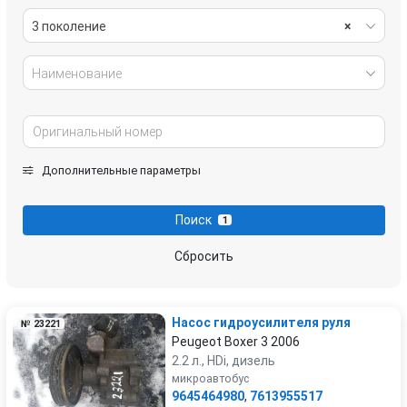
3 поколение
×
Наименование
Дополнительные параметры
Поиск
1
Сбросить
Насос гидроусилителя руля
№ 23221
Peugeot Boxer 3 2006
2.2 л., HDi, дизель
микроавтобус
9645464980
,
7613955517