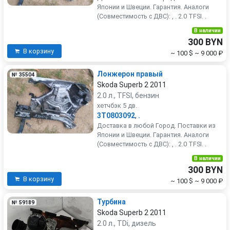
Японии и Швеции. Гарантия. Аналоги
(Совместимость с ДВС): , . 2.0 TFSI. .
В наличии
300 BYN
В корзину
~ 100 $
~ 9 000 ₽
Лонжерон правый
№ 35504
Skoda Superb 2 2011
2.0 л., TFSI, бензин
хетчбэк 5 дв.
3T0803092
,
.
Доставка в любой Город. Поставки из
Японии и Швеции. Гарантия. Аналоги
(Совместимость с ДВС): , . 2.0 TFSI. .
В наличии
300 BYN
В корзину
~ 100 $
~ 9 000 ₽
Турбина
№ 59189
Skoda Superb 2 2011
2.0 л., TDi, дизель