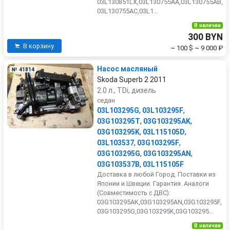
03L130851LX,03L130755AA,03L130755AB,
03L130755AC,03L1...
В наличии
300 BYN
В корзину
~ 100 $
~ 9 000 ₽
Насос масляный
№ 41814
Skoda Superb 2 2011
2.0 л., TDi, дизель
седан
03L103295G
,
03L103295F
,
03G103295T
,
03G103295AK
,
03G103295K
,
03L115105D
,
03L103537
,
03G103295F
,
03G103295G
,
03G103295AN
,
03G103537B
,
03L115105F
Доставка в любой Город. Поставки из
Японии и Швеции. Гарантия. Аналоги
(Совместимость с ДВС):
03G103295AK,03G103295AN,03G103295F,
03G103295G,03G103295K,03G103295...
В наличии