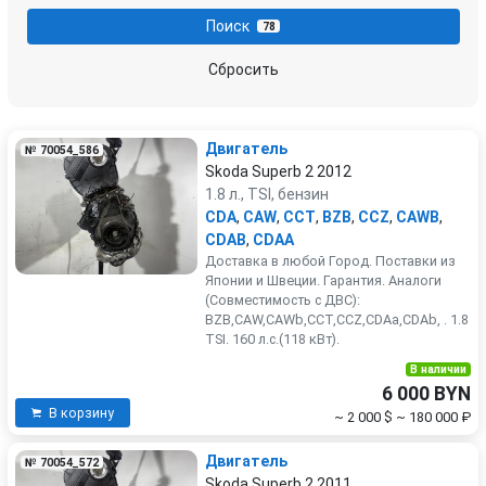
Поиск
78
Сбросить
Двигатель
№ 70054_586
Skoda Superb 2 2012
1.8 л., TSI, бензин
CDA
,
CAW
,
CCT
,
BZB
,
CCZ
,
CAWB
,
CDAB
,
CDAA
Доставка в любой Город. Поставки из
Японии и Швеции. Гарантия. Аналоги
(Совместимость с ДВС):
BZB,CAW,CAWb,CCT,CCZ,CDAa,CDAb, . 1.8
TSI. 160 л.с.(118 кВт).
В наличии
6 000 BYN
В корзину
~ 2 000 $
~ 180 000 ₽
Двигатель
№ 70054_572
Skoda Superb 2 2011