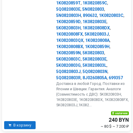
1K0820859T
,
1K0820859C
,
5Q0820803E
,
5N0820803
,
5N0820803H
,
890632
,
1K0820803C
,
1K0820859D
,
1K0820803E
,
5K0820803H
,
1K0820808DX
,
1K0820808FX
,
5K0820803J
,
1K0820803QX
,
1K0820808A
,
1K0820808BX
,
1K0820859H
,
1K0820859N
,
5K0820803
,
5K0820803C
,
5K0820803E
,
5K0820803G
,
5K0820803L
,
5Q0820803J
,
5Q0820803N
,
5Q0820803R
,
8J0260805A
,
699357
Доставка в любой Город. Поставки из
Японии и Швеции. Гарантия. Аналоги
(Совместимость с ДВС): 5K0820803H,
1K0820803E, 1K0820808DX, 1K0820808FX,
5K0820803J,1K082...
В наличии
240 BYN
В корзину
~ 80 $
~ 7 200 ₽