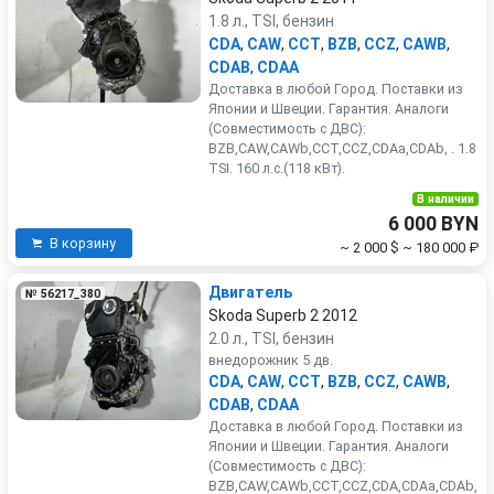
1.8 л., TSI, бензин
CDA
,
CAW
,
CCT
,
BZB
,
CCZ
,
CAWB
,
CDAB
,
CDAA
Доставка в любой Город. Поставки из
Японии и Швеции. Гарантия. Аналоги
(Совместимость с ДВС):
BZB,CAW,CAWb,CCT,CCZ,CDAa,CDAb, . 1.8
TSI. 160 л.с.(118 кВт).
В наличии
6 000 BYN
В корзину
~ 2 000 $
~ 180 000 ₽
Двигатель
№ 56217_380
Skoda Superb 2 2012
2.0 л., TSI, бензин
внедорожник 5 дв.
CDA
,
CAW
,
CCT
,
BZB
,
CCZ
,
CAWB
,
CDAB
,
CDAA
Доставка в любой Город. Поставки из
Японии и Швеции. Гарантия. Аналоги
(Совместимость с ДВС):
BZB,CAW,CAWb,CCT,CCZ,CDA,CDAa,CDAb,