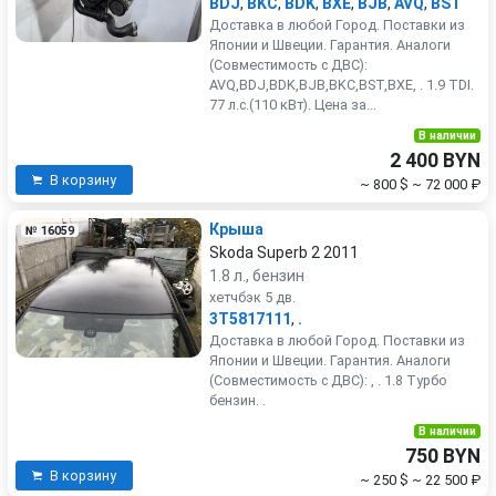
BDJ
,
BKC
,
BDK
,
BXE
,
BJB
,
AVQ
,
BST
Доставка в любой Город. Поставки из
Японии и Швеции. Гарантия. Аналоги
(Совместимость с ДВС):
AVQ,BDJ,BDK,BJB,BKC,BST,BXE, . 1.9 TDI.
77 л.с.(110 кВт). Цена за...
В наличии
2 400 BYN
В корзину
~ 800 $
~ 72 000 ₽
Крыша
№ 16059
Skoda Superb 2 2011
1.8 л., бензин
хетчбэк 5 дв.
3T5817111
,
.
Доставка в любой Город. Поставки из
Японии и Швеции. Гарантия. Аналоги
(Совместимость с ДВС): , . 1.8 Турбо
бензин. .
В наличии
750 BYN
В корзину
~ 250 $
~ 22 500 ₽