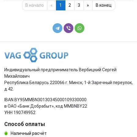
В начало
«
1
2
3
»
В конец
Индивидуальный предприниматель Вербицкий Сергей
Михайлович
Республика Беларусь 220066 г. Минск, 1-й Заречный переулок,
д.42.
IBAN BY95MMBN30130345000109330000
в ОАО «Банк Добрабыт», код MMBNBY22
УНН 190749952
Способ оплаты
Наличный расчёт