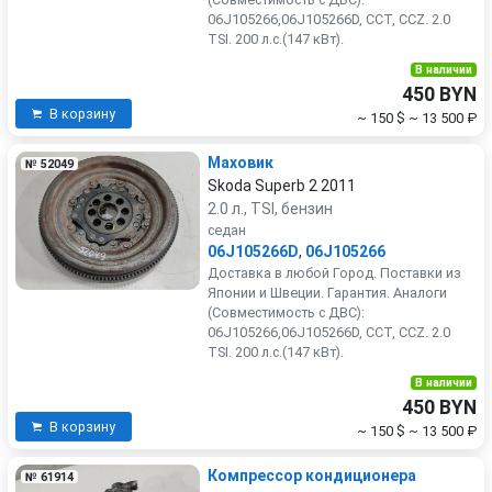
06J105266,06J105266D, CCT, CCZ. 2.0
TSI. 200 л.с.(147 кВт).
В наличии
450 BYN
В корзину
~ 150 $
~ 13 500 ₽
Маховик
№ 52049
Skoda Superb 2 2011
2.0 л., TSI, бензин
седан
06J105266D
,
06J105266
Доставка в любой Город. Поставки из
Японии и Швеции. Гарантия. Аналоги
(Совместимость с ДВС):
06J105266,06J105266D, CCT, CCZ. 2.0
TSI. 200 л.с.(147 кВт).
В наличии
450 BYN
В корзину
~ 150 $
~ 13 500 ₽
Компрессор кондиционера
№ 61914