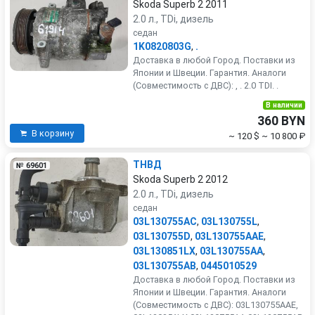
Skoda Superb 2 2011
2.0 л., TDi, дизель
седан
1K0820803G
,
.
Доставка в любой Город. Поставки из
Японии и Швеции. Гарантия. Аналоги
(Совместимость с ДВС): , . 2.0 TDI. .
В наличии
360 BYN
В корзину
~ 120 $
~ 10 800 ₽
ТНВД
№ 69601
Skoda Superb 2 2012
2.0 л., TDi, дизель
седан
03L130755AC
,
03L130755L
,
03L130755D
,
03L130755AAE
,
03L130851LX
,
03L130755AA
,
03L130755AB
,
0445010529
Доставка в любой Город. Поставки из
Японии и Швеции. Гарантия. Аналоги
(Совместимость с ДВС): 03L130755AAE,