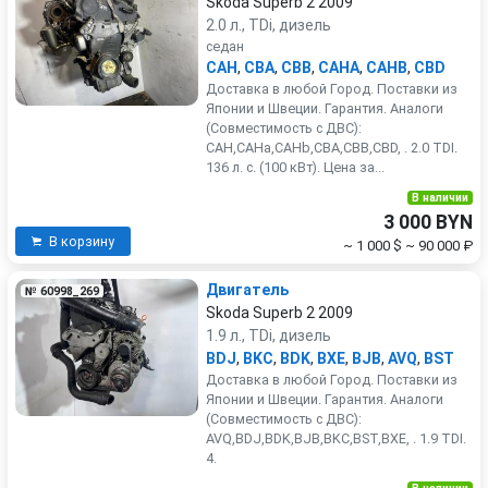
Skoda Superb 2 2009
2.0 л., TDi, дизель
седан
CAH
,
CBA
,
CBB
,
CAHA
,
CAHB
,
CBD
Доставка в любой Город. Поставки из
Японии и Швеции. Гарантия. Аналоги
(Совместимость с ДВС):
CAH,CAHa,CAHb,CBA,CBB,CBD, . 2.0 TDI.
136 л. с. (100 кВт). Цена за...
В наличии
3 000 BYN
В корзину
~ 1 000 $
~ 90 000 ₽
Двигатель
№ 60998_269
Skoda Superb 2 2009
1.9 л., TDi, дизель
BDJ
,
BKC
,
BDK
,
BXE
,
BJB
,
AVQ
,
BST
Доставка в любой Город. Поставки из
Японии и Швеции. Гарантия. Аналоги
(Совместимость с ДВС):
AVQ,BDJ,BDK,BJB,BKC,BST,BXE, . 1.9 TDI.
4.