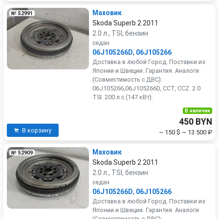
Маховик
№ 52991
Skoda Superb 2 2011
2.0 л., TSI, бензин
седан
06J105266D
,
06J105266
Доставка в любой Город. Поставки из
Японии и Швеции. Гарантия. Аналоги
(Совместимость с ДВС):
06J105266,06J105266D, CCT, CCZ. 2.0
TSI. 200 л.с.(147 кВт).
В наличии
450 BYN
В корзину
~ 150 $
~ 13 500 ₽
Маховик
№ 52909
Skoda Superb 2 2011
2.0 л., TSI, бензин
седан
06J105266D
,
06J105266
Доставка в любой Город. Поставки из
Японии и Швеции. Гарантия. Аналоги
(Совместимость с ДВС):