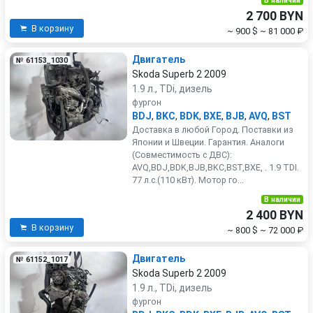
В наличии
2 700 BYN
В корзину
~ 900 $
~ 81 000 ₽
Двигатель
№ 61153_1030
Skoda Superb 2 2009
1.9 л., TDi, дизель
фургон
BDJ
,
BKC
,
BDK
,
BXE
,
BJB
,
AVQ
,
BST
Доставка в любой Город. Поставки из
Японии и Швеции. Гарантия. Аналоги
(Совместимость с ДВС):
AVQ,BDJ,BDK,BJB,BKC,BST,BXE, . 1.9 TDI.
77 л.с.(110 кВт). Мотор го...
В наличии
2 400 BYN
В корзину
~ 800 $
~ 72 000 ₽
Двигатель
№ 61152_1017
Skoda Superb 2 2009
1.9 л., TDi, дизель
фургон