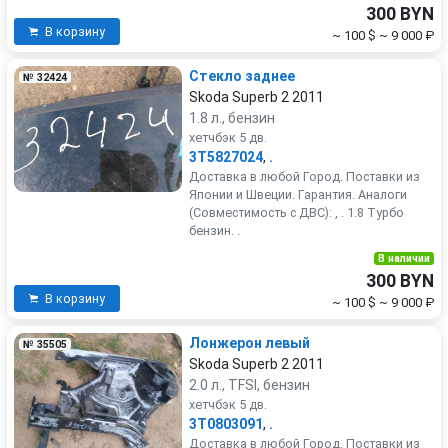
300 BYN
В корзину
~ 100 $
~ 9 000 ₽
Стекло заднее
№ 32424
Skoda Superb 2 2011
1.8 л., бензин
хетчбэк 5 дв.
3T5827024
,
.
Доставка в любой Город. Поставки из
Японии и Швеции. Гарантия. Аналоги
(Совместимость с ДВС): , . 1.8 Турбо
бензин. .
В наличии
300 BYN
В корзину
~ 100 $
~ 9 000 ₽
Лонжерон левый
№ 35505
Skoda Superb 2 2011
2.0 л., TFSI, бензин
хетчбэк 5 дв.
3T0803091
,
.
Доставка в любой Город. Поставки из