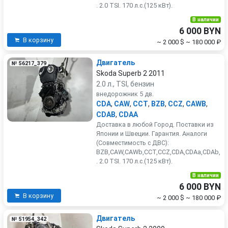
. 2.0 TSI. 170 л.с.(125 кВт).
В наличии
6 000 BYN
В корзину
~ 2 000 $
~ 180 000 ₽
Двигатель
№ 56217_379
Skoda Superb 2 2011
2.0 л., TSI, бензин
внедорожник 5 дв.
CDA
,
CAW
,
CCT
,
BZB
,
CCZ
,
CAWB
,
CDAB
,
CDAA
Доставка в любой Город. Поставки из
Японии и Швеции. Гарантия. Аналоги
(Совместимость с ДВС):
BZB,CAW,CAWb,CCT,CCZ,CDA,CDAa,CDAb,
. 2.0 TSI. 170 л.с.(125 кВт).
В наличии
6 000 BYN
В корзину
~ 2 000 $
~ 180 000 ₽
Двигатель
№ 51954_342