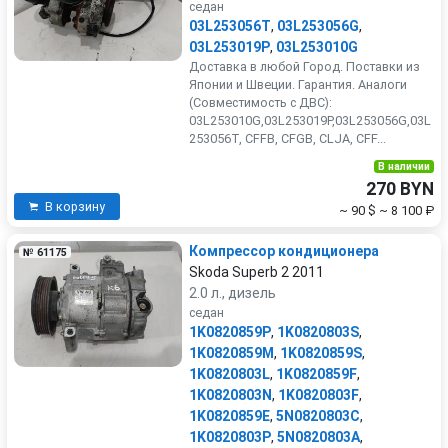
седан
03L253056T
,
03L253056G
,
03L253019P
,
03L253010G
Доставка в любой Город. Поставки из
Японии и Швеции. Гарантия. Аналоги
(Совместимость с ДВС):
03L253010G,03L253019P,03L253056G,03L
253056T, CFFB, CFGB, CLJA, CFF...
В наличии
270 BYN
В корзину
~ 90 $
~ 8 100 ₽
Компрессор кондиционера
№ 61175
Skoda Superb 2 2011
2.0 л., дизель
седан
1K0820859P
,
1K0820803S
,
1K0820859M
,
1K0820859S
,
1K0820803L
,
1K0820859F
,
1K0820803N
,
1K0820803F
,
1K0820859E
,
5N0820803C
,
1K0820803P
,
5N0820803A
,