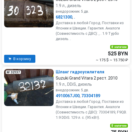
1.9 л., дизель
внедорожник 5 дв.
6821300
,
.
Доставка в любой Город. Поставки из
Японии и Швеции. Гарантия. Аналоги
(Совместимость с ДВС): , . 1.9 Турбо
дизель. .
В наличии
525 BYN
В корзину
~ 175 $
~ 15 750 ₽
Шланг гидроусилителя
№ 32137
Suzuki Grand Vitara 2 рест. 2010
1.9 л., DDiS, дизель
внедорожник 5 дв.
4910067J00
,
73304189
Доставка в любой Город. Поставки из
Японии и Швеции. Гарантия. Аналоги
(Совместимость с ДВС): 73304189, F9QB.
1.9 DDiS. 129 л. с. (95 кВт).
В наличии