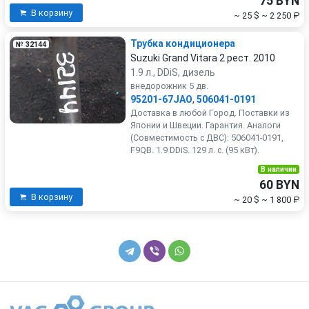
75 BYN
В корзину
~ 25 $
~ 2 250 ₽
Трубка кондиционера
№ 32144
Suzuki Grand Vitara 2 рест. 2010
1.9 л., DDiS, дизель
внедорожник 5 дв.
95201-67JAO
,
506041-0191
Доставка в любой Город. Поставки из
Японии и Швеции. Гарантия. Аналоги
(Совместимость с ДВС): 506041-0191,
F9QB. 1.9 DDiS. 129 л. с. (95 кВт).
В наличии
60 BYN
В корзину
~ 20 $
~ 1 800 ₽