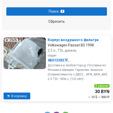
масляная трубка турбины
масляный поддон
Поиск
1
маховик
механизм изменения длины впускного коллектора
Сбросить
механизм натяжения ремня, цепи
муфта распредвала
Корпус воздушного фильтра
№ 27675
нагнетатель воздуха (компрессор)
насос вакуумный
Volkswagen Passat B5 1998
2.5 л., TDi, дизель
насос масляный
патрубок вентиляции картера
седан
4B0133837F
,
.
Доставка в любой Город. Поставки из
патрубок воздушного фильтра
патрубок интеркулера
Японии и Швеции. Гарантия. Аналоги
(Совместимость с ДВС): , AFN, AKN, AKE.
2.5 TDI. 180л.с. (132 кВт) .
патрубок турбины
помпа
В наличии
30 BYN
поршень
постель распредвала (бугель)
В корзину
~ 10 $
~ 900 ₽
пробка маслозаливная
радиатор масляный