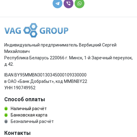
распредвал
ролик натяжителя
свеча накала
сервопривод заслонок впускного коллектора
трубка масляного щупа
трубка системы рециркуляции EGR
Индивидуальный предприниматель Вербицкий Сергей
турбина
фазорегулятор
Михайлович
Республика Беларусь 220066 г. Минск, 1-й Заречный переулок,
д.42.
форсунка
шатун
IBAN BY95MMBN30130345000109330000
шестерня (звездочка) коленвала
шкив коленвала
в ОАО «Банк Добрабыт», код MMBNBY22
УНН 190749952
шкив помпы
шкив распредвала
Способ оплаты
Наличный расчёт
щуп двигателя
электромагнитный клапан
Банковская карта
Безналичный расчёт
Контакты