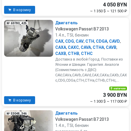
4 050 BYN
В корзину
~ 1 350 $
~ 121 500 ₽
Двигатель
№ 69780_425
Volkswagen Passat B7 2013
1.4 л., TSI, бензин
CAX
,
CDG
,
CAV
,
CTH
,
CDGA
,
CAVD
,
CAXA
,
CAXC
,
CAVA
,
CTHA
,
CAVB
,
CAXB
,
CTHB
,
CTHC
Доставка в любой Город. Поставки из
Японии и Швеции. Гарантия. Аналоги
(Совместимость с ДВС):
CAV,CAVa,CAVb,CAVd,CAX,CAXa,CAXb,CAX
c,CDG,CDGa,CTH,CTHa,CTHb,CTHc,...
В наличии
3 900 BYN
В корзину
~ 1 300 $
~ 117 000 ₽
Двигатель
№ 53048_346
Volkswagen Passat B7 2013
1.4 л., TSI, бензин