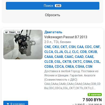
Поиск
690
Сбросить
Двигатель
№ 70661_13
Volkswagen Passat B7 2013
2.0 л., TDi, бензин
CNE
,
CKU
,
CKT
,
CSH
,
CAA
,
CDC
,
CNF
,
CLCA
,
CLJA
,
CLJ
,
CLC
,
CDB
,
CKUB
,
CAAA
,
CAAB
,
CAAC
,
CAAD
,
CAAE
,
CLCB
,
CGL
,
CKTB
,
CKTC
,
CSNA
,
CSL
,
CDBA
,
CDCA
,
CNEA
,
CSHA
,
CSN
Доставка в любой Город. Поставки из
Японии и Швеции. Гарантия. Аналоги
(Совместимость с ДВС):
CAA,CAAa,CAAb,CAAc,CAAd,CAAe,CDB,CD
Ba,CDC,CDCa,CGL,CKT,CKTb,CKTc,C...
В наличии
7 500 BYN
В корзину
~ 2 500 $
~ 225 000 ₽