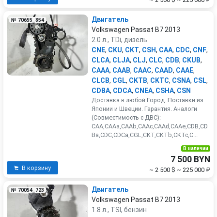
Двигатель
№ 70655_854
Volkswagen Passat B7 2013
2.0 л., TDi, дизель
CNE
,
CKU
,
CKT
,
CSH
,
CAA
,
CDC
,
CNF
,
CLCA
,
CLJA
,
CLJ
,
CLC
,
CDB
,
CKUB
,
CAAA
,
CAAB
,
CAAC
,
CAAD
,
CAAE
,
CLCB
,
CGL
,
CKTB
,
CKTC
,
CSNA
,
CSL
,
CDBA
,
CDCA
,
CNEA
,
CSHA
,
CSN
Доставка в любой Город. Поставки из
Японии и Швеции. Гарантия. Аналоги
(Совместимость с ДВС):
CAA,CAAa,CAAb,CAAc,CAAd,CAAe,CDB,CD
Ba,CDC,CDCa,CGL,CKT,CKTb,CKTc,C...
В наличии
7 500 BYN
В корзину
~ 2 500 $
~ 225 000 ₽
Двигатель
№ 70054_723
Volkswagen Passat B7 2013
1.8 л., TSI, бензин