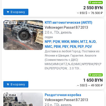
В наличии
2 550 BYN
В корзину
~ 850 $
~ 76 500 ₽
КПП автоматическая (АКПП)
№ 63737
Volkswagen Passat B7 2013
2.0 л., TDi, дизель
седан
NPP
,
PQW
,
MKM
,
MMH
,
MTZ
,
NJD
,
NMC
,
PBW
,
PBY
,
PEN
,
PEP
,
PQV
Доставка в любой Город. Поставки из
Японии и Швеции. Гарантия. Аналоги
(Совместимость с ДВС):
MKM,MMH,MTZ,NJD,NMC,NPP,PBW,PBY,P
EN,PEP,PQV,PQW, . 2.0 TDI. .
В наличии
1 650 BYN
В корзину
~ 550 $
~ 49 500 ₽
Раздаточная коробка
№ 55464
Volkswagen Passat B7 2013
2.0 л., TDi, дизель