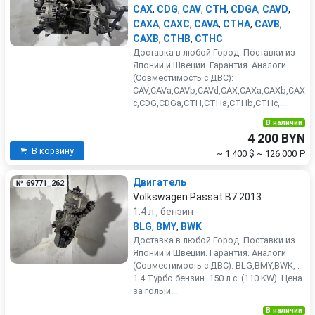
CAX
,
CDG
,
CAV
,
CTH
,
CDGA
,
CAVD
,
CAXA
,
CAXC
,
CAVA
,
CTHA
,
CAVB
,
CAXB
,
CTHB
,
CTHC
Доставка в любой Город. Поставки из
Японии и Швеции. Гарантия. Аналоги
(Совместимость с ДВС):
CAV,CAVa,CAVb,CAVd,CAX,CAXa,CAXb,CAX
c,CDG,CDGa,CTH,CTHa,CTHb,CTHc,...
В наличии
4 200 BYN
В корзину
~ 1 400 $
~ 126 000 ₽
Двигатель
№ 69771_262
Volkswagen Passat B7 2013
1.4 л., бензин
BLG
,
BMY
,
BWK
Доставка в любой Город. Поставки из
Японии и Швеции. Гарантия. Аналоги
(Совместимость с ДВС): BLG,BMY,BWK, .
1.4 Турбо бензин. 150 л.с. (110 KW). Цена
за голый...
В наличии