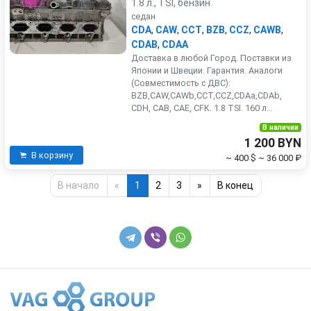
1.8 л., TSI, бензин
седан
CDA
,
CAW
,
CCT
,
BZB
,
CCZ
,
CAWB
,
CDAB
,
CDAA
Доставка в любой Город. Поставки из
Японии и Швеции. Гарантия. Аналоги
(Совместимость с ДВС):
BZB,CAW,CAWb,CCT,CCZ,CDAa,CDAb,
CDH, CAB, CAE, CFK. 1.8 TSI. 160 л...
В наличии
1 200 BYN
В корзину
~ 400 $
~ 36 000 ₽
В начало
«
1
2
3
»
В конец