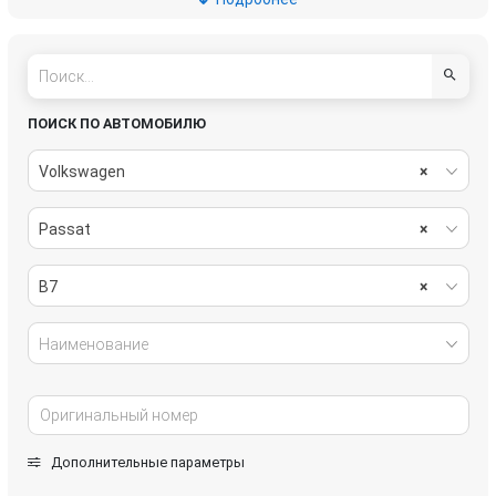
рулевое управление
салон
система охлаждения
системы комфорта
стекла
стеклоочистители
ПОИСК ПО АВТОМОБИЛЮ
топливная система
тормозная система
Volkswagen
×
трансмиссия
электрика
Passat
×
B7
×
Наименование
Дополнительные параметры