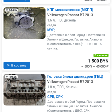
КПП механическая (МКПП)
№ 51406
Volkswagen Passat B7 2013
1.6 л., TDi, дизель
седан
MYP
,
.
Доставка в любой Город. Поставки из
Японии и Швеции. Гарантия. Аналоги
(Совместимость с ДВС): , . 1.6 TDI. . 6
ступка.
В наличии
1 500 BYN
В корзину
~ 500 $
~ 45 000 ₽
Головка блока цилиндров (ГБЦ)
№ 44555
Volkswagen Passat B7 2013
1.8 л., TFSI, бензин
седан
CPR
,
CPK
Доставка в любой Город. Поставки из
Японии и Швеции. Гарантия. Аналоги
(Совместимость с ДВС): CPK,