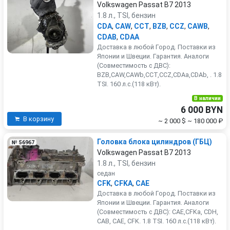
Volkswagen Passat B7 2013
1.8 л., TSI, бензин
CDA
,
CAW
,
CCT
,
BZB
,
CCZ
,
CAWB
,
CDAB
,
CDAA
Доставка в любой Город. Поставки из
Японии и Швеции. Гарантия. Аналоги
(Совместимость с ДВС):
BZB,CAW,CAWb,CCT,CCZ,CDAa,CDAb, . 1.8
TSI. 160 л.с.(118 кВт).
В наличии
6 000 BYN
В корзину
~ 2 000 $
~ 180 000 ₽
Головка блока цилиндров (ГБЦ)
№ 56967
Volkswagen Passat B7 2013
1.8 л., TSI, бензин
седан
CFK
,
CFKA
,
CAE
Доставка в любой Город. Поставки из
Японии и Швеции. Гарантия. Аналоги
(Совместимость с ДВС): CAE,CFKa, CDH,
CAB, CAE, CFK. 1.8 TSI. 160 л.с.(118 кВт).