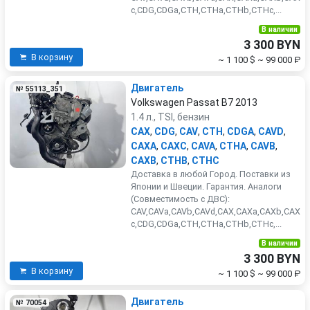
c,CDG,CDGa,CTH,CTHa,CTHb,CTHc,...
В наличии
3 300 BYN
В корзину
~ 1 100 $
~ 99 000 ₽
Двигатель
№ 55113_351
Volkswagen Passat B7 2013
1.4 л., TSI, бензин
CAX
,
CDG
,
CAV
,
CTH
,
CDGA
,
CAVD
,
CAXA
,
CAXC
,
CAVA
,
CTHA
,
CAVB
,
CAXB
,
CTHB
,
CTHC
Доставка в любой Город. Поставки из
Японии и Швеции. Гарантия. Аналоги
(Совместимость с ДВС):
CAV,CAVa,CAVb,CAVd,CAX,CAXa,CAXb,CAX
c,CDG,CDGa,CTH,CTHa,CTHb,CTHc,...
В наличии
3 300 BYN
В корзину
~ 1 100 $
~ 99 000 ₽
Двигатель
№ 70054