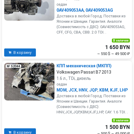
седан
0AV409053AA
,
0AV409053AG
Доставка в любой Город. Поставки из
Японии и Швеции. Гарантия. Аналоги
(Совместимость с ДВС): 0AV409053AG,
CFF, CFG, CBA, CBB. 2.0 TDI. .
В наличии
1 650 BYN
В корзину
~ 550 $
~ 49 500 ₽
КПП механическая (МКПП)
№ 52044
Volkswagen Passat B7 2013
1.6 л., TDi, дизель
седан
MDM
,
JCX
,
HNV
,
JQP
,
KBM
,
KJF
,
LHP
Доставка в любой Город. Поставки из
Японии и Швеции. Гарантия. Аналоги
(Совместимость с ДВС):
HNV,JCX,JQP,KBM,KJF,LHP, CAY. 1.6 TDI. .
В наличии
1 500 BYN
В корзину
~ 500 $
~ 45 000 ₽