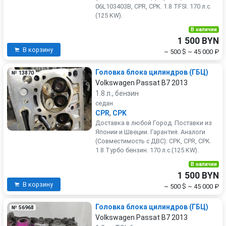
06L103403B, CPR, CPK. 1.8 TFSI. 170 л.с.
(125 KW).
В наличии
1 500 BYN
В корзину
~ 500 $
~ 45 000 ₽
Головка блока цилиндров (ГБЦ)
№ 13870
Volkswagen Passat B7 2013
1.8 л., бензин
седан
CPR
,
CPK
Доставка в любой Город. Поставки из
Японии и Швеции. Гарантия. Аналоги
(Совместимость с ДВС): CPK, CPR, CPK.
1.8 Турбо бензин. 170 л.с.(125 KW).
В наличии
1 500 BYN
В корзину
~ 500 $
~ 45 000 ₽
Головка блока цилиндров (ГБЦ)
№ 56968
Volkswagen Passat B7 2013