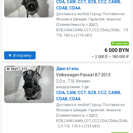
CDA
,
CAW
,
CCT
,
BZB
,
CCZ
,
CAWB
,
CDAB
,
CDAA
Доставка в любой Город. Поставки из
Японии и Швеции. Гарантия. Аналоги
(Совместимость с ДВС):
BZB,CAW,CAWb,CCT,CCZ,CDAa,CDAb, . 1.8
TSI. 160 л.с.(118 кВт).
В наличии
6 000 BYN
В корзину
~ 2 000 $
~ 180 000 ₽
Двигатель
№ 56217_372
Volkswagen Passat B7 2013
2.0 л., TSI, бензин
внедорожник 5 дв.
CDA
,
CAW
,
CCT
,
BZB
,
CCZ
,
CAWB
,
CDAB
,
CDAA
Доставка в любой Город. Поставки из
Японии и Швеции. Гарантия. Аналоги
(Совместимость с ДВС):
BZB,CAW,CAWb,CCT,CCZ,CDA,CDAa,CDAb,
. 2.0 TSI. 170 л.с.(125 кВт).