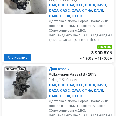
внедорожник 5 дв.
CAX
,
CDG
,
CAV
,
CTH
,
CDGA
,
CAVD
,
CAXA
,
CAXC
,
CAVA
,
CTHA
,
CAVB
,
CAXB
,
CTHB
,
CTHC
Доставка в любой Город. Поставки из
Японии и Швеции. Гарантия. Аналоги
(Совместимость с ДВС):
CAV,CAVa,CAVb,CAVd,CAX,CAXa,CAXb,CAX
c,CDG,CDGa,CTH,CTHa,CTHb,CTHc,...
В наличии
3 900 BYN
В корзину
~ 1 300 $
~ 117 000 ₽
Двигатель
№ 64120_246
Volkswagen Passat B7 2013
1.4 л., TSI, бензин
CAX
,
CDG
,
CAV
,
CTH
,
CDGA
,
CAVD
,
CAXA
,
CAXC
,
CAVA
,
CTHA
,
CAVB
,
CAXB
,
CTHB
,
CTHC
Доставка в любой Город. Поставки из
Японии и Швеции. Гарантия. Аналоги
(Совместимость с ДВС):
CAV,CAVa,CAVb,CAVd,CAX,CAXa,CAXb,CAX