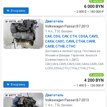
В наличии
6 000 BYN
В корзину
~ 2 000 $
~ 180 000 ₽
Двигатель
№ 69778_402
Volkswagen Passat B7 2013
1.4 л., TSI, бензин
CAX
,
CDG
,
CAV
,
CTH
,
CDGA
,
CAVD
,
CAXA
,
CAXC
,
CAVA
,
CTHA
,
CAVB
,
CAXB
,
CTHB
,
CTHC
Доставка в любой Город. Поставки из
Японии и Швеции. Гарантия. Аналоги
(Совместимость с ДВС):
CAV,CAVa,CAVb,CAVd,CAX,CAXa,CAXb,CAX
c,CDG,CDGa,CTH,CTHa,CTHb,CTHc,...
В наличии
4 200 BYN
В корзину
~ 1 400 $
~ 126 000 ₽
Двигатель
№ 69777_392
Volkswagen Passat B7 2013
1.4 л., TSI, бензин