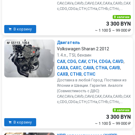
CAV,CAVa,CAVb,CAVd,CAX,CAXa,CAXb,CAX
c,CDG,CDGa,CTH,CTHa,CTHb,CTHc,...
В наличии
3 300 BYN
В корзину
~ 1 100 $
~ 99 000 ₽
Двигатель
№ 55113_1054
Volkswagen Sharan 2 2012
1.4 л., TSI, бензин
CAX
,
CDG
,
CAV
,
CTH
,
CDGA
,
CAVD
,
CAXA
,
CAXC
,
CAVA
,
CTHA
,
CAVB
,
CAXB
,
CTHB
,
CTHC
Доставка в любой Город. Поставки из
Японии и Швеции. Гарантия. Аналоги
(Совместимость с ДВС):
CAV,CAVa,CAVb,CAVd,CAX,CAXa,CAXb,CAX
c,CDG,CDGa,CTH,CTHa,CTHb,CTHc,...
В наличии
3 300 BYN
В корзину
~ 1 100 $
~ 99 000 ₽