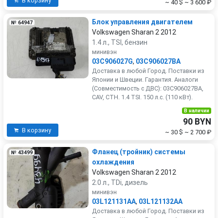
В корзину
~ 40 $
~ 3 600 ₽
Блок управления двигателем
№ 64947
Volkswagen Sharan 2 2012
1.4 л., TSI, бензин
минивэн
03C906027G
,
03C906027BA
Доставка в любой Город. Поставки из
Японии и Швеции. Гарантия. Аналоги
(Совместимость с ДВС): 03C906027BA,
CAV, CTH. 1.4 TSI. 150 л.с. (110 кВт).
В наличии
90 BYN
В корзину
~ 30 $
~ 2 700 ₽
Фланец (тройник) системы
№ 43499
охлаждения
Volkswagen Sharan 2 2012
2.0 л., TDi, дизель
минивэн
03L121131AA
,
03L121132AA
Доставка в любой Город. Поставки из