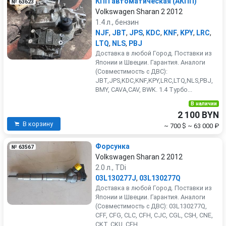
КПП автоматическая (АКПП)
№ 63623
Volkswagen Sharan 2 2012
1.4 л., бензин
NJF
,
JBT
,
JPS
,
KDC
,
KNF
,
KPY
,
LRC
,
LTQ
,
NLS
,
PBJ
Доставка в любой Город. Поставки из
Японии и Швеции. Гарантия. Аналоги
(Совместимость с ДВС):
JBT,JPS,KDC,KNF,KPY,LRC,LTQ,NLS,PBJ,
BMY, CAVA,CAV, BWK. 1.4 Турбо...
В наличии
2 100 BYN
В корзину
~ 700 $
~ 63 000 ₽
Форсунка
№ 63567
Volkswagen Sharan 2 2012
2.0 л., TDi
03L130277J
,
03L130277Q
Доставка в любой Город. Поставки из
Японии и Швеции. Гарантия. Аналоги
(Совместимость с ДВС): 03L130277Q,
CFF, CFG, CLC, CFH, CJC, CGL, CSH, CNE,
CKT, CKU, CFH,...