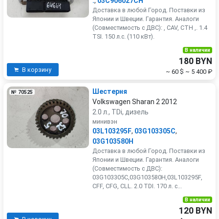
.
,
03C906027CH
Доставка в любой Город. Поставки из
Японии и Швеции. Гарантия. Аналоги
(Совместимость с ДВС): , CAV, CTH ,. 1.4
TSI. 150 л.с. (110 кВт).
В наличии
180 BYN
В корзину
~ 60 $
~ 5 400 ₽
Шестерня
№ 70525
Volkswagen Sharan 2 2012
2.0 л., TDi, дизель
минивэн
03L103295F
,
03G103305C
,
03G103580H
Доставка в любой Город. Поставки из
Японии и Швеции. Гарантия. Аналоги
(Совместимость с ДВС):
03G103305C,03G103580H,03L103295F,
CFF, CFG, CLL. 2.0 TDI. 170 л. с...
В наличии
120 BYN