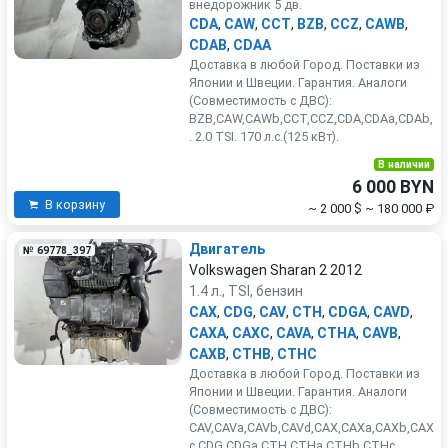
внедорожник 5 дв.
CDA
,
CAW
,
CCT
,
BZB
,
CCZ
,
CAWB
,
CDAB
,
CDAA
Доставка в любой Город. Поставки из
Японии и Швеции. Гарантия. Аналоги
(Совместимость с ДВС):
BZB,CAW,CAWb,CCT,CCZ,CDA,CDAa,CDAb,
. 2.0 TSI. 170 л.с.(125 кВт).
В наличии
6 000 BYN
В корзину
~ 2 000 $
~ 180 000 ₽
Двигатель
№ 69778_397
Volkswagen Sharan 2 2012
1.4 л., TSI, бензин
CAX
,
CDG
,
CAV
,
CTH
,
CDGA
,
CAVD
,
CAXA
,
CAXC
,
CAVA
,
CTHA
,
CAVB
,
CAXB
,
CTHB
,
CTHC
Доставка в любой Город. Поставки из
Японии и Швеции. Гарантия. Аналоги
(Совместимость с ДВС):
CAV,CAVa,CAVb,CAVd,CAX,CAXa,CAXb,CAX
c,CDG,CDGa,CTH,CTHa,CTHb,CTHc,...