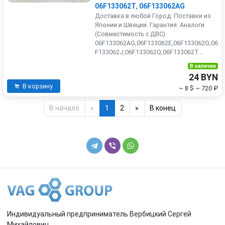
06F133062T
,
06F133062AG
Доставка в любой Город. Поставки из
Японии и Швеции. Гарантия. Аналоги
(Совместимость с ДВС):
06F133062AG,06F133062E,06F133062G,06
F133062J,06F133062Q,06F133062T...
В наличии
24 BYN
В корзину
~ 8 $
~ 720 ₽
В начало
«
1
2
»
В конец
Индивидуальный предприниматель Вербицкий Сергей
Михайлович