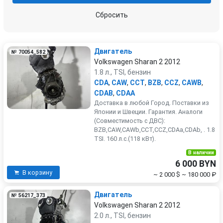
Сбросить
Двигатель
№ 70054_582
Volkswagen Sharan 2 2012
1.8 л., TSI, бензин
CDA
,
CAW
,
CCT
,
BZB
,
CCZ
,
CAWB
,
CDAB
,
CDAA
Доставка в любой Город. Поставки из
Японии и Швеции. Гарантия. Аналоги
(Совместимость с ДВС):
BZB,CAW,CAWb,CCT,CCZ,CDAa,CDAb, . 1.8
TSI. 160 л.с.(118 кВт).
В наличии
6 000 BYN
В корзину
~ 2 000 $
~ 180 000 ₽
Двигатель
№ 56217_373
Volkswagen Sharan 2 2012
2.0 л., TSI, бензин