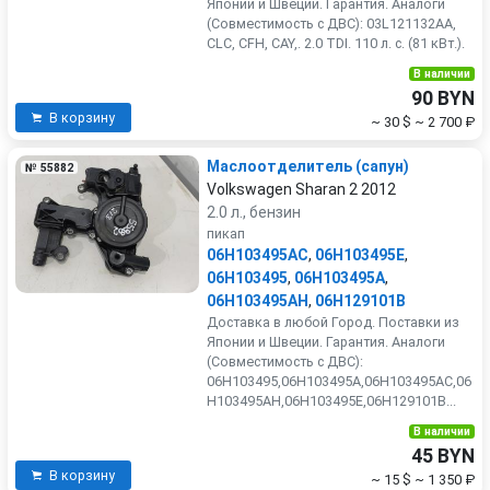
Японии и Швеции. Гарантия. Аналоги
(Совместимость с ДВС): 03L121132AA,
CLC, CFH, CAY,. 2.0 TDI. 110 л. с. (81 кВт.).
В наличии
90 BYN
В корзину
~ 30 $
~ 2 700 ₽
Маслоотделитель (сапун)
№ 55882
Volkswagen Sharan 2 2012
2.0 л., бензин
пикап
06H103495AC
,
06H103495E
,
06H103495
,
06H103495A
,
06H103495AH
,
06H129101B
Доставка в любой Город. Поставки из
Японии и Швеции. Гарантия. Аналоги
(Совместимость с ДВС):
06H103495,06H103495A,06H103495AC,06
H103495AH,06H103495E,06H129101B...
В наличии
45 BYN
В корзину
~ 15 $
~ 1 350 ₽