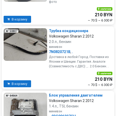
фото
В наличии
210 BYN
В корзину
~ 70 $
~ 6 300 ₽
Трубка кондиционера
№ 50887
Volkswagen Sharan 2 2012
2.0 л., бензин
минивэн
7N0820721B
,
.
Доставка в любой Город. Поставки из
Японии и Швеции. Гарантия. Аналоги
(Совместимость с ДВС): , . 2.0 Бензин. .
В наличии
210 BYN
В корзину
~ 70 $
~ 6 300 ₽
Блок управления двигателем
№ 64664
Volkswagen Sharan 2 2012
1.4 л., TSI, бензин
минивэн