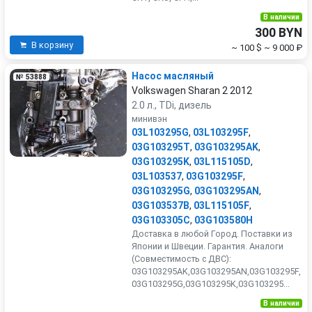
В наличии
300 BYN
В корзину
~ 100 $
~ 9 000 ₽
Насос масляный
№ 53888
Volkswagen Sharan 2 2012
2.0 л., TDi, дизель
минивэн
03L103295G
,
03L103295F
,
03G103295T
,
03G103295AK
,
03G103295K
,
03L115105D
,
03L103537
,
03G103295F
,
03G103295G
,
03G103295AN
,
03G103537B
,
03L115105F
,
03G103305C
,
03G103580H
Доставка в любой Город. Поставки из
Японии и Швеции. Гарантия. Аналоги
(Совместимость с ДВС):
03G103295AK,03G103295AN,03G103295F,
03G103295G,03G103295K,03G103295...
В наличии