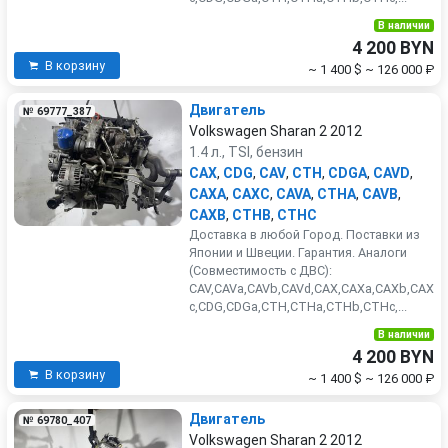
В наличии
4 200 BYN
В корзину
~ 1 400 $
~ 126 000 ₽
Двигатель
№ 69777_387
Volkswagen Sharan 2 2012
1.4 л., TSI, бензин
CAX
,
CDG
,
CAV
,
CTH
,
CDGA
,
CAVD
,
CAXA
,
CAXC
,
CAVA
,
CTHA
,
CAVB
,
CAXB
,
CTHB
,
CTHC
Доставка в любой Город. Поставки из
Японии и Швеции. Гарантия. Аналоги
(Совместимость с ДВС):
CAV,CAVa,CAVb,CAVd,CAX,CAXa,CAXb,CAX
c,CDG,CDGa,CTH,CTHa,CTHb,CTHc,...
В наличии
4 200 BYN
В корзину
~ 1 400 $
~ 126 000 ₽
Двигатель
№ 69780_407
Volkswagen Sharan 2 2012