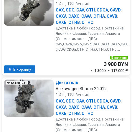
1.4 л., TSI, бензин
CAX
,
CDG
,
CAV
,
CTH
,
CDGA
,
CAVD
,
CAXA
,
CAXC
,
CAVA
,
CTHA
,
CAVB
,
CAXB
,
CTHB
,
CTHC
Доставка в любой Город. Поставки из
Японии и Швеции. Гарантия. Аналоги
(Совместимость с ДВС):
CAV,CAVa,CAVb,CAVd,CAX,CAXa,CAXb,CAX
c,CDG,CDGa,CTH,CTHa,CTHb,CTHc,...
В наличии
3 900 BYN
В корзину
~ 1 300 $
~ 117 000 ₽
Двигатель
№ 64120_241
Volkswagen Sharan 2 2012
1.4 л., TSI, бензин
CAX
,
CDG
,
CAV
,
CTH
,
CDGA
,
CAVD
,
CAXA
,
CAXC
,
CAVA
,
CTHA
,
CAVB
,
CAXB
,
CTHB
,
CTHC
Доставка в любой Город. Поставки из
Японии и Швеции. Гарантия. Аналоги
(Совместимость с ДВС):