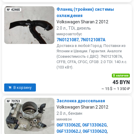
Фланец (тройник) системы
№ 42465
охлаждения
Volkswagen Sharan 2 2012
2.0 л., TDi, дизель
микроавтобус
7N0121087
,
7N0121087A
Доставка в любой Город. Поставки из
Японии и Швеции. Гарантия. Аналоги
(Совместимость с ДВС): 7N0121087A,
CFFB, CFFA, CFGC, CFGB. 2.0 TDI. 140 л.с.
(103 кВт).
В наличии
45 BYN
В корзину
~ 15 $
~ 1 350 ₽
Заслонка дроссельная
№ 70753
Volkswagen Sharan 2 2012
2.0 л., бензин
минивэн
06F133062E
,
06F133062G
,
06F133062J
,
06F133062Q
,