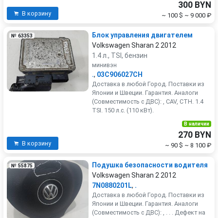
300 BYN
В корзину
~ 100 $
~ 9 000 ₽
Блок управления двигателем
№ 63353
Volkswagen Sharan 2 2012
1.4 л., TSI, бензин
минивэн
.
,
03C906027CH
Доставка в любой Город. Поставки из
Японии и Швеции. Гарантия. Аналоги
(Совместимость с ДВС): , CAV, CTH. 1.4
TSI. 150 л.с. (110 кВт).
В наличии
270 BYN
В корзину
~ 90 $
~ 8 100 ₽
Подушка безопасности водителя
№ 55875
Volkswagen Sharan 2 2012
7N0880201L
,
.
Доставка в любой Город. Поставки из
Японии и Швеции. Гарантия. Аналоги
(Совместимость с ДВС): , . . . Дефект на