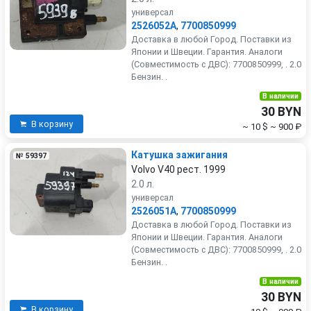
универсал
2526052A
,
7700850999
Доставка в любой Город. Поставки из
Японии и Швеции. Гарантия. Аналоги
(Совместимость с ДВС): 7700850999, . 2.0
Бензин. .
В наличии
30 BYN
В корзину
~ 10 $
~ 900 ₽
Катушка зажигания
№ 59397
Volvo V40 рест. 1999
2.0 л.
универсал
2526051A
,
7700850999
Доставка в любой Город. Поставки из
Японии и Швеции. Гарантия. Аналоги
(Совместимость с ДВС): 7700850999, . 2.0
Бензин. .
В наличии
30 BYN
В корзину