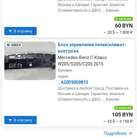
Японии и Швеции. Гарантия. Аналоги
(Совместимость с ДВС): , . Бензин. .
В наличии
60 BYN
В корзину
~ 20 $
~ 1 800 ₽
Блок управления печки/климат-
№ 63559
контроля
Mercedes-Benz C-Класс
W205/S205/C205 2015
бензин
седан
.
,
A2059058813
Доставка в любой Город. Поставки из
Японии и Швеции. Гарантия. Аналоги
(Совместимость с ДВС): , . Бензин. .
В наличии
105 BYN
В корзину
~ 35 $
~ 3 150 ₽
Подробнее