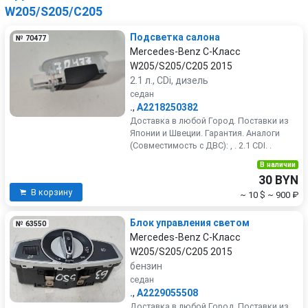
W205/S205/C205
Подсветка салона
№ 70477
Mercedes-Benz C-Класс
W205/S205/C205 2015
2.1 л., CDi, дизель
седан
.
,
A2218250382
Доставка в любой Город. Поставки из
Японии и Швеции. Гарантия. Аналоги
(Совместимость с ДВС): , . 2.1 CDI. .
В наличии
30 BYN
В корзину
~ 10 $
~ 900 ₽
Блок управления светом
№ 63550
Mercedes-Benz C-Класс
W205/S205/C205 2015
бензин
седан
.
,
A2229055508
Доставка в любой Город. Поставки из