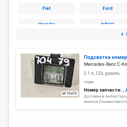
Fiat
Ford
Hyundai
Infiniti
Jeep
Kia
Lexus
Mazda
Подсветка номе
Mercedes-Benz C-К
Mitsubishi
Nissan
2.1 л., CDi, дизель
седан
Porsche
Renault
Номер запчасти:
.
,
№ 70479
Доставка в любой Город
Аналоги (Совместимость с 
Skoda
Smart
Suzuki
Toyota