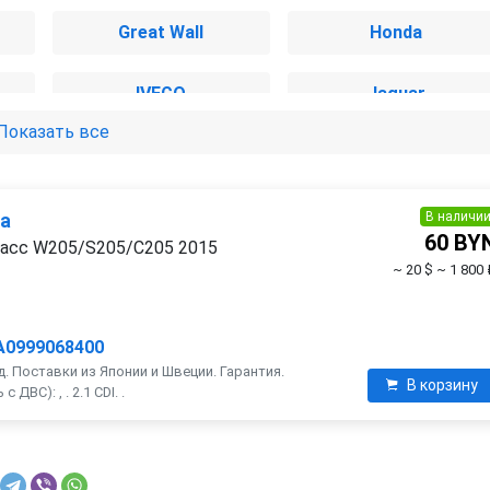
Great Wall
Honda
IVECO
Jaguar
Показать все
Lancia
Land Rover
Mercedes-Benz
Mini
В наличи
ра
60 BY
ласс W205/S205/C205 2015
~ 20 $
~ 1 800 
Opel
Peugeot
Rover
SEAT
A0999068400
. Поставки из Японии и Швеции. Гарантия.
В корзину
ДВС): , . 2.1 CDI. .
SsangYong
Subaru
Volkswagen
Volvo