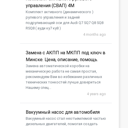
управления (СВАП) 4M
Комплект активного (динамического )
рулевого управления и задней
подруливающей оси для Audi Q7 SQ7 Q8 SQ8
RSQ8 ( ауди ку7 ку8 )
4 months ago
Замена с АКПП на МКПП под ключ в
Минске. Цена, описание, помощь.
Замена автоматической коробки на
механическую работа не самая простая,
рекомендуем Вам во избежание различных
технических тонкостей лучше довериться
Нашему спец...
4 years ago
Вакуумный насос для автомобиля
​Вакуумный насос стал неотъемлемой частью
дизельных двигателей, помогая создать