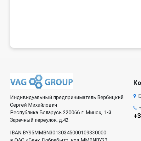
К
Б
Индивидуальный предприниматель Вербицкий
Сергей Михайлович
Республика Беларусь 220066 г. Минск, 1-й
+3
Заречный переулок, д.42.
IBAN BY95MMBN30130345000109330000
в ОАО «Банк Добрабыт», код MMBNBY22