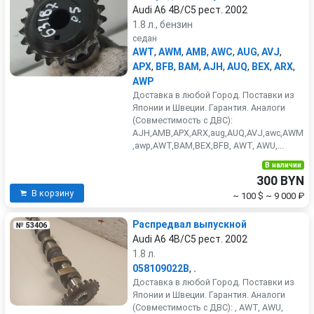
Audi A6 4B/C5 рест. 2002
1.8 л., бензин
седан
AWT
,
AWM
,
AMB
,
AWC
,
AUG
,
AVJ
,
APX
,
BFB
,
BAM
,
AJH
,
AUQ
,
BEX
,
ARX
,
AWP
Доставка в любой Город. Поставки из
Японии и Швеции. Гарантия. Аналоги
(Совместимость с ДВС):
AJH,AMB,APX,ARX,aug,AUQ,AVJ,awc,AWM
,awp,AWT,BAM,BEX,BFB, AWT, AWU,...
В наличии
300 BYN
В корзину
~ 100 $
~ 9 000 ₽
Распредвал выпускной
№ 53406
Audi A6 4B/C5 рест. 2002
1.8 л.
058109022B
,
.
Доставка в любой Город. Поставки из
Японии и Швеции. Гарантия. Аналоги
(Совместимость с ДВС): , AWT, AWU,