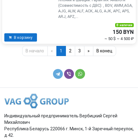
(Совместимость с ДВС): , BDV, AMM,AGA,
AJG, ALW, ALF, ACK, ALG, AJK, APC, APS,
ARJ, APZ,...
В наличии
150 BYN
В корзину
~ 50 $
~ 4 500 ₽
В начало
«
1
2
3
»
В конец
Индивидуальный предприниматель Вербицкий Сергей
Михайлович
Республика Беларусь 220066 г. Минск, 1-й Заречный переулок,
д.42.