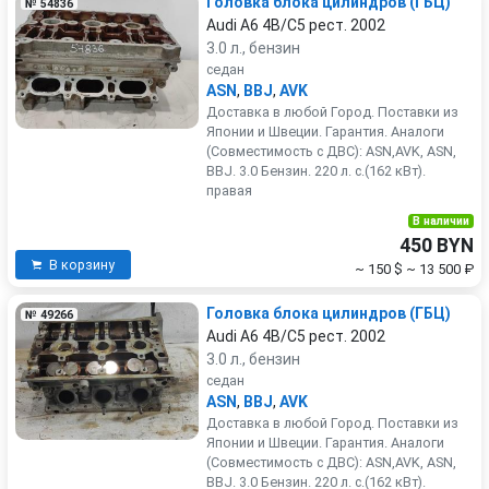
Головка блока цилиндров (ГБЦ)
№ 54836
Audi A6 4B/C5 рест. 2002
3.0 л., бензин
седан
ASN
,
BBJ
,
AVK
Доставка в любой Город. Поставки из
Японии и Швеции. Гарантия. Аналоги
(Совместимость с ДВС): ASN,AVK, ASN,
BBJ. 3.0 Бензин. 220 л. с.(162 кВт).
правая
В наличии
450 BYN
В корзину
~ 150 $
~ 13 500 ₽
Головка блока цилиндров (ГБЦ)
№ 49266
Audi A6 4B/C5 рест. 2002
3.0 л., бензин
седан
ASN
,
BBJ
,
AVK
Доставка в любой Город. Поставки из
Японии и Швеции. Гарантия. Аналоги
(Совместимость с ДВС): ASN,AVK, ASN,
BBJ. 3.0 Бензин. 220 л. с.(162 кВт).