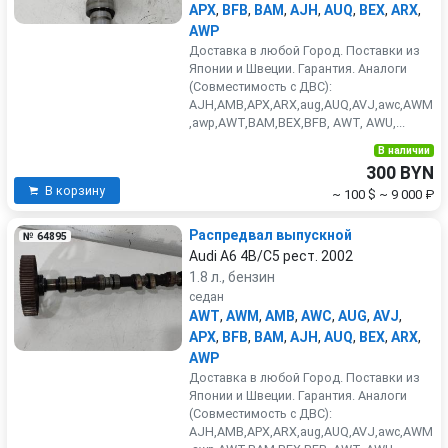
APX
,
BFB
,
BAM
,
AJH
,
AUQ
,
BEX
,
ARX
,
AWP
Доставка в любой Город. Поставки из
Японии и Швеции. Гарантия. Аналоги
(Совместимость с ДВС):
AJH,AMB,APX,ARX,aug,AUQ,AVJ,awc,AWM
,awp,AWT,BAM,BEX,BFB, AWT, AWU,...
В наличии
300 BYN
В корзину
~ 100 $
~ 9 000 ₽
Распредвал выпускной
№ 64895
Audi A6 4B/C5 рест. 2002
1.8 л., бензин
седан
AWT
,
AWM
,
AMB
,
AWC
,
AUG
,
AVJ
,
APX
,
BFB
,
BAM
,
AJH
,
AUQ
,
BEX
,
ARX
,
AWP
Доставка в любой Город. Поставки из
Японии и Швеции. Гарантия. Аналоги
(Совместимость с ДВС):
AJH,AMB,APX,ARX,aug,AUQ,AVJ,awc,AWM