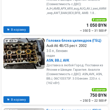
(Совместимость с ДВС):
AJH,AMB,APX,ARX,aug,AUQ,AVJ,awc,AWM
,awp,AWT,BAM,BEX,BFB, AMB. 1.8...
В наличии
1 050 BYN
В корзину
~ 350 $
~ 31 500 ₽
Головка блока цилиндров (ГБЦ)
№ 45874
Audi A6 4B/C5 рест. 2002
3.0 л., бензин
седан
ASN
,
BBJ
,
AVK
Доставка в любой Город. Поставки из
Японии и Швеции. Гарантия. Аналоги
(Совместимость с ДВС): ASN,AVK, ASN,
BBJ, 06C103373F. 3.0 Бензин. 220 л. с.
(162 кВт).
В наличии
750 BYN
В корзину
~ 250 $
~ 22 500 ₽