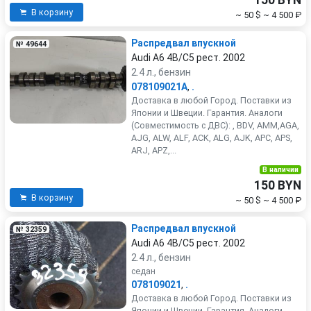
150 BYN
В корзину
~ 50 $
~ 4 500 ₽
Распредвал впускной
№ 49644
Audi A6 4B/C5 рест. 2002
2.4 л., бензин
078109021A
,
.
Доставка в любой Город. Поставки из
Японии и Швеции. Гарантия. Аналоги
(Совместимость с ДВС): , BDV, AMM,AGA,
AJG, ALW, ALF, ACK, ALG, AJK, APC, APS,
ARJ, APZ,...
В наличии
150 BYN
В корзину
~ 50 $
~ 4 500 ₽
Распредвал впускной
№ 32359
Audi A6 4B/C5 рест. 2002
2.4 л., бензин
седан
078109021
,
.
Доставка в любой Город. Поставки из
Японии и Швеции. Гарантия. Аналоги