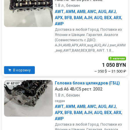
1.8 л., бензин
AWT
,
AWM
,
AMB
,
AWC
,
AUG
,
AVJ
,
APX
,
BFB
,
BAM
,
AJH
,
AUQ
,
BEX
,
ARX
,
AWP
Доставка в любой Город. Поставки из
Японии и Швеции. Гарантия. Аналоги
(Совместимость с ДВС):
AJH,AMB,APX,ARX,aug,AUQ,AVJ,awc,AWM
,awp,AWT,BAM,BEX,BFB, AWT. 1.8...
В наличии
1 050 BYN
В корзину
~ 350 $
~ 31 500 ₽
Головка блока цилиндров (ГБЦ)
№ 63107
Audi A6 4B/C5 рест. 2002
1.8 л., бензин
седан
AWT
,
AWM
,
AMB
,
AWC
,
AUG
,
AVJ
,
APX
,
BFB
,
BAM
,
AJH
,
AUQ
,
BEX
,
ARX
,
AWP
Доставка в любой Город. Поставки из
Японии и Швеции. Гарантия. Аналоги