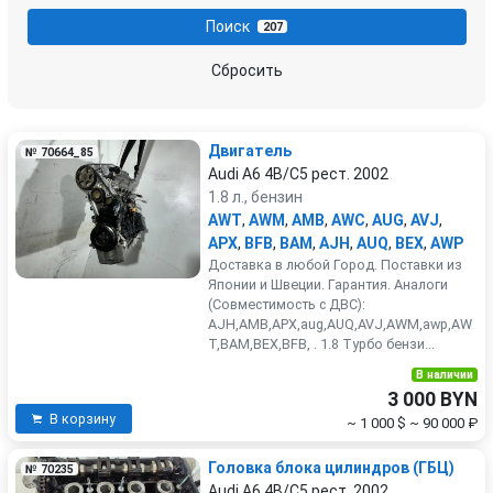
Поиск
207
Сбросить
Двигатель
№ 70664_85
Audi A6 4B/C5 рест. 2002
1.8 л., бензин
AWT
,
AWM
,
AMB
,
AWC
,
AUG
,
AVJ
,
APX
,
BFB
,
BAM
,
AJH
,
AUQ
,
BEX
,
AWP
Доставка в любой Город. Поставки из
Японии и Швеции. Гарантия. Аналоги
(Совместимость с ДВС):
AJH,AMB,APX,aug,AUQ,AVJ,AWM,awp,AW
T,BAM,BEX,BFB, . 1.8 Турбо бензи...
В наличии
3 000 BYN
В корзину
~ 1 000 $
~ 90 000 ₽
Головка блока цилиндров (ГБЦ)
№ 70235
Audi A6 4B/C5 рест. 2002