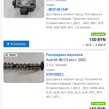
2.8 л., бензин
седан
.
,
8D0145156F
Доставка в любой Город. Поставки из
Японии и Швеции. Гарантия. Аналоги
(Совместимость с ДВС): , AAH, ABC, ACK,
AFM, ADP, ADR, AFY.. 2.8 Бензин. .
В наличии
150 BYN
В корзину
~ 50 $
~ 4 500 ₽
Распредвал впускной
№ 49647
Audi A6 4B/C5 рест. 2002
2.4 л., бензин
седан
078109021
,
.
Доставка в любой Город. Поставки из
Японии и Швеции. Гарантия. Аналоги
(Совместимость с ДВС): , BDV, AMM,AGA,
AJG, ALW, ALF, ACK, ALG, AJK, APC, APS,
ARJ, APZ,...
В наличии