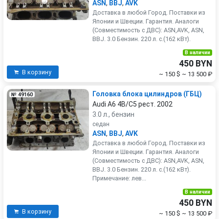
ASN
,
BBJ
,
AVK
Доставка в любой Город. Поставки из
Японии и Швеции. Гарантия. Аналоги
(Совместимость с ДВС): ASN,AVK, ASN,
BBJ. 3.0 Бензин. 220 л. с.(162 кВт).
В наличии
450 BYN
В корзину
~ 150 $
~ 13 500 ₽
Головка блока цилиндров (ГБЦ)
№ 49160
Audi A6 4B/C5 рест. 2002
3.0 л., бензин
седан
ASN
,
BBJ
,
AVK
Доставка в любой Город. Поставки из
Японии и Швеции. Гарантия. Аналоги
(Совместимость с ДВС): ASN,AVK, ASN,
BBJ. 3.0 Бензин. 220 л. с.(162 кВт).
Примечание: лев...
В наличии
450 BYN
В корзину
~ 150 $
~ 13 500 ₽