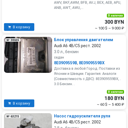
AWV, BKF,AWM, BFB, AVJ, BEX, AEB, APU,
ANB, AWT, AWU,...
В наличии
300 BYN
В корзину
~ 100 $
~ 9 000 ₽
Блок управления двигателем
№ 38655
Audi A6 4B/C5 рест. 2002
3.0 л., бензин
седан
8E0909559B
,
8E0909559BX
Доставка в любой Город. Поставки из
Японии и Швеции. Гарантия. Аналоги
(Совместимость с ДВС): 8E0909559BX, .
3.0 Бензин. .
В наличии
180 BYN
В корзину
~ 60 $
~ 5 400 ₽
Насос гидроусилителя руля
№ 63215
Audi A6 4B/C5 рест. 2002