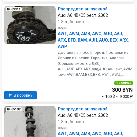
Распредвал выпускной
№ 69311
Audi A6 4B/C5 рест. 2002
1.8 л., бензин
седан
AWT
,
AWM
,
AMB
,
AWC
,
AUG
,
AVJ
,
APX
,
BFB
,
BAM
,
AJH
,
AUQ
,
BEX
,
ARX
,
AWP
Доставка в любой Город. Поставки из
Японии и Швеции. Гарантия. Аналоги
(Совместимость с ДВС):
AJH,AMB,APX,ARX,aug,AUQ,AVJ,awc,AWM
,awp,AWT,BAM,BEX,BFB, AWT, AWU,...
В наличии
300 BYN
В корзину
~ 100 $
~ 9 000 ₽
Распредвал выпускной
№ 65102
Audi A6 4B/C5 рест. 2002
1.8 л., бензин
седан
AWT
,
AWM
,
AMB
,
AWC
,
AUG
,
AVJ
,