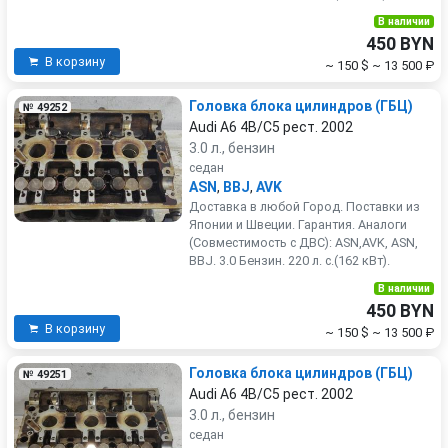
В наличии
450 BYN
В корзину
~ 150 $
~ 13 500 ₽
Головка блока цилиндров (ГБЦ)
№ 49252
Audi A6 4B/C5 рест. 2002
3.0 л., бензин
седан
ASN
,
BBJ
,
AVK
Доставка в любой Город. Поставки из
Японии и Швеции. Гарантия. Аналоги
(Совместимость с ДВС): ASN,AVK, ASN,
BBJ. 3.0 Бензин. 220 л. с.(162 кВт).
В наличии
450 BYN
В корзину
~ 150 $
~ 13 500 ₽
Головка блока цилиндров (ГБЦ)
№ 49251
Audi A6 4B/C5 рест. 2002
3.0 л., бензин
седан