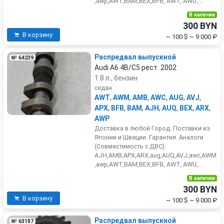
,awp,AWT,BAM,BEX,BFB, AWT, AWU,...
В наличии
300 BYN
В корзину
~ 100 $
~ 9 000 ₽
Распредвал выпускной
№ 64239
Audi A6 4B/C5 рест. 2002
1.8 л., бензин
седан
AWT
,
AWM
,
AMB
,
AWC
,
AUG
,
AVJ
,
APX
,
BFB
,
BAM
,
AJH
,
AUQ
,
BEX
,
ARX
,
AWP
Доставка в любой Город. Поставки из
Японии и Швеции. Гарантия. Аналоги
(Совместимость с ДВС):
AJH,AMB,APX,ARX,aug,AUQ,AVJ,awc,AWM
,awp,AWT,BAM,BEX,BFB, AWT, AWU,...
В наличии
300 BYN
В корзину
~ 100 $
~ 9 000 ₽
Распредвал выпускной
№ 63187