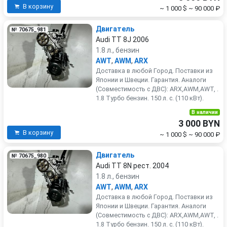
В корзину
~ 1 000 $
~ 90 000 ₽
Двигатель
№ 70675_981
Audi TT 8J 2006
1.8 л., бензин
AWT
,
AWM
,
ARX
Доставка в любой Город. Поставки из
Японии и Швеции. Гарантия. Аналоги
(Совместимость с ДВС): ARX,AWM,AWT, .
1.8 Турбо бензин. 150 л. с. (110 кВт).
В наличии
3 000 BYN
В корзину
~ 1 000 $
~ 90 000 ₽
Двигатель
№ 70675_980
Audi TT 8N рест. 2004
1.8 л., бензин
AWT
,
AWM
,
ARX
Доставка в любой Город. Поставки из
Японии и Швеции. Гарантия. Аналоги
(Совместимость с ДВС): ARX,AWM,AWT, .
1.8 Турбо бензин. 150 л. с. (110 кВт).