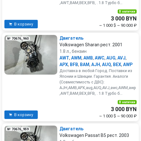
,AWT,BAM,BEX,BFB, . 1.8 Турбо б...
В наличии
3 000 BYN
В корзину
~ 1 000 $
~ 90 000 ₽
Двигатель
№ 70676_960
Volkswagen Sharan рест. 2001
1.8 л., бензин
AWT
,
AWM
,
AMB
,
AWC
,
AUG
,
AVJ
,
APX
,
BFB
,
BAM
,
AJH
,
AUQ
,
BEX
,
AWP
Доставка в любой Город. Поставки из
Японии и Швеции. Гарантия. Аналоги
(Совместимость с ДВС):
AJH,AMB,APX,aug,AUQ,AVJ,awc,AWM,awp
,AWT,BAM,BEX,BFB, . 1.8 Турбо б...
В наличии
3 000 BYN
В корзину
~ 1 000 $
~ 90 000 ₽
Двигатель
№ 70676_959
Volkswagen Passat B5 рест. 2003