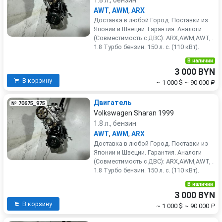
1.8 л., бензин
AWT
,
AWM
,
ARX
Доставка в любой Город. Поставки из
Японии и Швеции. Гарантия. Аналоги
(Совместимость с ДВС): ARX,AWM,AWT, .
1.8 Турбо бензин. 150 л. с. (110 кВт).
В наличии
3 000 BYN
В корзину
~ 1 000 $
~ 90 000 ₽
Двигатель
№ 70675_975
Volkswagen Sharan 1999
1.8 л., бензин
AWT
,
AWM
,
ARX
Доставка в любой Город. Поставки из
Японии и Швеции. Гарантия. Аналоги
(Совместимость с ДВС): ARX,AWM,AWT, .
1.8 Турбо бензин. 150 л. с. (110 кВт).
В наличии
3 000 BYN
В корзину
~ 1 000 $
~ 90 000 ₽