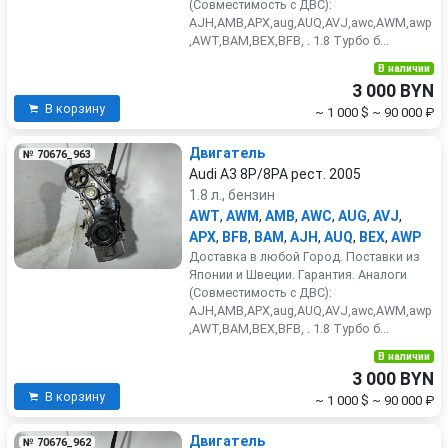
(Совместимость с ДВС):
AJH,AMB,APX,aug,AUQ,AVJ,awc,AWM,awp
,AWT,BAM,BEX,BFB, . 1.8 Турбо б...
В наличии
3 000 BYN
В корзину
~ 1 000 $
~ 90 000 ₽
Двигатель
№ 70676_963
Audi A3 8P/8PA рест. 2005
1.8 л., бензин
AWT
,
AWM
,
AMB
,
AWC
,
AUG
,
AVJ
,
APX
,
BFB
,
BAM
,
AJH
,
AUQ
,
BEX
,
AWP
Доставка в любой Город. Поставки из
Японии и Швеции. Гарантия. Аналоги
(Совместимость с ДВС):
AJH,AMB,APX,aug,AUQ,AVJ,awc,AWM,awp
,AWT,BAM,BEX,BFB, . 1.8 Турбо б...
В наличии
3 000 BYN
В корзину
~ 1 000 $
~ 90 000 ₽
Двигатель
№ 70676_962