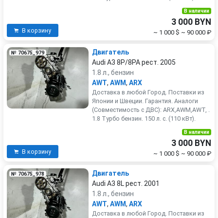
В наличии
3 000 BYN
В корзину
~ 1 000 $
~ 90 000 ₽
Двигатель
№ 70675_979
Audi A3 8P/8PA рест. 2005
1.8 л., бензин
AWT
,
AWM
,
ARX
Доставка в любой Город. Поставки из
Японии и Швеции. Гарантия. Аналоги
(Совместимость с ДВС): ARX,AWM,AWT, .
1.8 Турбо бензин. 150 л. с. (110 кВт).
В наличии
3 000 BYN
В корзину
~ 1 000 $
~ 90 000 ₽
Двигатель
№ 70675_978
Audi A3 8L рест. 2001
1.8 л., бензин
AWT
,
AWM
,
ARX
Доставка в любой Город. Поставки из