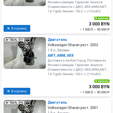
Японии и Швеции. Гарантия. Аналоги
(Совместимость с ДВС): ARX,AWM,AWT, .
1.8 Турбо бензин. 150 л. с. (110 кВт).
В наличии
3 000 BYN
В корзину
~ 1 000 $
~ 90 000 ₽
Двигатель
№ 70675_977
Volkswagen Sharan рест. 2002
1.8 л., бензин
AWT
,
AWM
,
ARX
Доставка в любой Город. Поставки из
Японии и Швеции. Гарантия. Аналоги
(Совместимость с ДВС): ARX,AWM,AWT, .
1.8 Турбо бензин. 150 л. с. (110 кВт).
В наличии
3 000 BYN
В корзину
~ 1 000 $
~ 90 000 ₽
Двигатель
№ 70675_976
Volkswagen Sharan рест. 2001