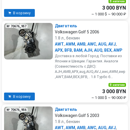
В наличии
3 000 BYN
В корзину
~ 1 000 $
~ 90 000 ₽
Двигатель
№ 70676_957
Volkswagen Golf 5 2006
1.8 л., бензин
AWT
,
AWM
,
AMB
,
AWC
,
AUG
,
AVJ
,
APX
,
BFB
,
BAM
,
AJH
,
AUQ
,
BEX
,
AWP
Доставка в любой Город. Поставки из
Японии и Швеции. Гарантия. Аналоги
(Совместимость с ДВС):
AJH,AMB,APX,aug,AUQ,AVJ,awc,AWM,awp
,AWT,BAM,BEX,BFB, . 1.8 Турбо б...
В наличии
3 000 BYN
В корзину
~ 1 000 $
~ 90 000 ₽
Двигатель
№ 70676_956
Volkswagen Golf 5 2003
1.8 л., бензин
AWT
,
AWM
,
AMB
,
AWC
,
AUG
,
AVJ
,