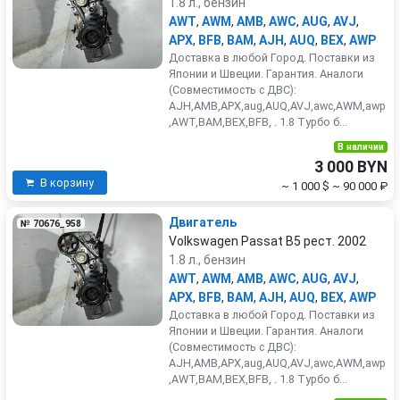
1.8 л., бензин
AWT
,
AWM
,
AMB
,
AWC
,
AUG
,
AVJ
,
APX
,
BFB
,
BAM
,
AJH
,
AUQ
,
BEX
,
AWP
Доставка в любой Город. Поставки из
Японии и Швеции. Гарантия. Аналоги
(Совместимость с ДВС):
AJH,AMB,APX,aug,AUQ,AVJ,awc,AWM,awp
,AWT,BAM,BEX,BFB, . 1.8 Турбо б...
В наличии
3 000 BYN
В корзину
~ 1 000 $
~ 90 000 ₽
Двигатель
№ 70676_958
Volkswagen Passat B5 рест. 2002
1.8 л., бензин
AWT
,
AWM
,
AMB
,
AWC
,
AUG
,
AVJ
,
APX
,
BFB
,
BAM
,
AJH
,
AUQ
,
BEX
,
AWP
Доставка в любой Город. Поставки из
Японии и Швеции. Гарантия. Аналоги
(Совместимость с ДВС):
AJH,AMB,APX,aug,AUQ,AVJ,awc,AWM,awp
,AWT,BAM,BEX,BFB, . 1.8 Турбо б...