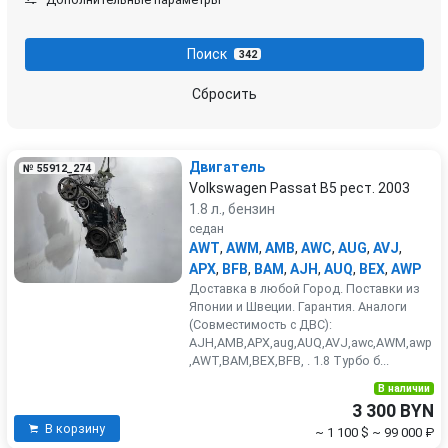
Porsche
Renault
Поиск
342
Rover
SEAT
Сбросить
Skoda
Smart
Двигатель
№ 55912_274
SsangYong
Subaru
Volkswagen Passat B5 рест. 2003
1.8 л., бензин
Suzuki
Toyota
седан
AWT
,
AWM
,
AMB
,
AWC
,
AUG
,
AVJ
,
APX
,
BFB
,
BAM
,
AJH
,
AUQ
,
BEX
,
AWP
Volkswagen
Volvo
Доставка в любой Город. Поставки из
Японии и Швеции. Гарантия. Аналоги
(Совместимость с ДВС):
AJH,AMB,APX,aug,AUQ,AVJ,awc,AWM,awp
,AWT,BAM,BEX,BFB, . 1.8 Турбо б...
В наличии
3 300 BYN
В корзину
~ 1 100 $
~ 99 000 ₽