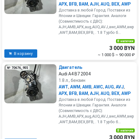
APX
,
BFB
,
BAM
,
AJH
,
AUQ
,
BEX
,
AWP
Доставка в любой Город. Поставки из
Японии и Швеции. Гарантия. Аналоги
(Совместимость с ДВС):
AJH,AMB,APX,aug,AUQ,AVJ,awc,AWM,awp
,AWT,BAM,BEX,BFB, . 1.8 Турбо б...
В наличии
3 000 BYN
В корзину
~ 1 000 $
~ 90 000 ₽
Двигатель
№ 70676_955
Audi A4 B7 2004
1.8 л., бензин
AWT
,
AWM
,
AMB
,
AWC
,
AUG
,
AVJ
,
APX
,
BFB
,
BAM
,
AJH
,
AUQ
,
BEX
,
AWP
Доставка в любой Город. Поставки из
Японии и Швеции. Гарантия. Аналоги
(Совместимость с ДВС):
AJH,AMB,APX,aug,AUQ,AVJ,awc,AWM,awp
,AWT,BAM,BEX,BFB, . 1.8 Турбо б...
В наличии
3 000 BYN