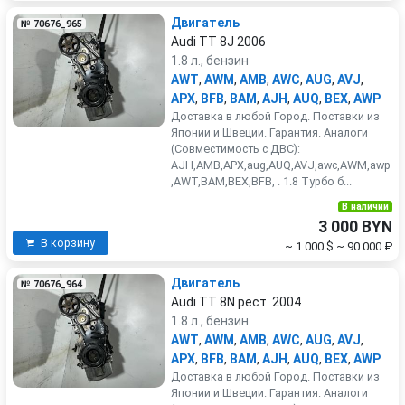
Двигатель
№ 70676_965
Audi TT 8J 2006
1.8 л., бензин
AWT
,
AWM
,
AMB
,
AWC
,
AUG
,
AVJ
,
APX
,
BFB
,
BAM
,
AJH
,
AUQ
,
BEX
,
AWP
Доставка в любой Город. Поставки из
Японии и Швеции. Гарантия. Аналоги
(Совместимость с ДВС):
AJH,AMB,APX,aug,AUQ,AVJ,awc,AWM,awp
,AWT,BAM,BEX,BFB, . 1.8 Турбо б...
В наличии
3 000 BYN
В корзину
~ 1 000 $
~ 90 000 ₽
Двигатель
№ 70676_964
Audi TT 8N рест. 2004
1.8 л., бензин
AWT
,
AWM
,
AMB
,
AWC
,
AUG
,
AVJ
,
APX
,
BFB
,
BAM
,
AJH
,
AUQ
,
BEX
,
AWP
Доставка в любой Город. Поставки из
Японии и Швеции. Гарантия. Аналоги