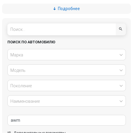
Подробнее
Great Wall
Honda
Hyundai
Infiniti
IVECO
Jaguar
ПОИСК ПО АВТОМОБИЛЮ
Jeep
Kia
Марка
Lancia
Land Rover
Модель
Lexus
Mazda
Поколение
Mercedes-Benz
Mini
Наименование
Mitsubishi
Nissan
Opel
Peugeot
Дополнительные параметры