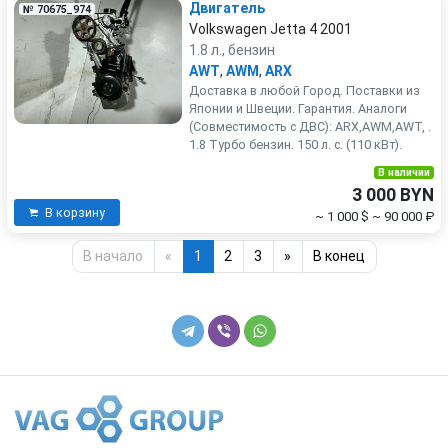
Двигатель
№ 70675_974
Volkswagen Jetta 4 2001
1.8 л., бензин
AWT
,
AWM
,
ARX
Доставка в любой Город. Поставки из
Японии и Швеции. Гарантия. Аналоги
(Совместимость с ДВС): ARX,AWM,AWT, .
1.8 Турбо бензин. 150 л. с. (110 кВт).
В наличии
3 000 BYN
В корзину
~ 1 000 $
~ 90 000 ₽
В начало
«
1
2
3
»
В конец