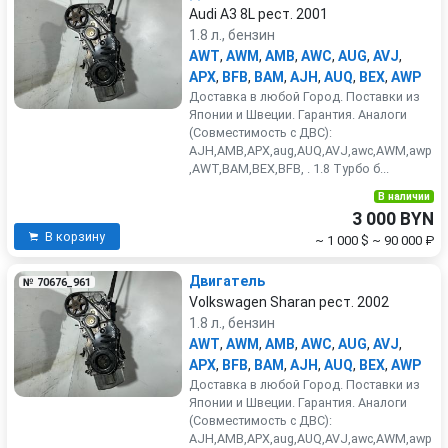
Audi A3 8L рест. 2001
1.8 л., бензин
AWT
,
AWM
,
AMB
,
AWC
,
AUG
,
AVJ
,
APX
,
BFB
,
BAM
,
AJH
,
AUQ
,
BEX
,
AWP
Доставка в любой Город. Поставки из
Японии и Швеции. Гарантия. Аналоги
(Совместимость с ДВС):
AJH,AMB,APX,aug,AUQ,AVJ,awc,AWM,awp
,AWT,BAM,BEX,BFB, . 1.8 Турбо б...
В наличии
3 000 BYN
В корзину
~ 1 000 $
~ 90 000 ₽
Двигатель
№ 70676_961
Volkswagen Sharan рест. 2002
1.8 л., бензин
AWT
,
AWM
,
AMB
,
AWC
,
AUG
,
AVJ
,
APX
,
BFB
,
BAM
,
AJH
,
AUQ
,
BEX
,
AWP
Доставка в любой Город. Поставки из
Японии и Швеции. Гарантия. Аналоги
(Совместимость с ДВС):
AJH,AMB,APX,aug,AUQ,AVJ,awc,AWM,awp