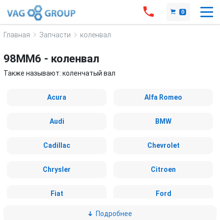
0
Главная
Запчасти
коленвал
98MM6 - коленвал
Также называют: коленчатый вал
Acura
Alfa Romeo
Audi
BMW
Cadillac
Chevrolet
Chrysler
Citroen
Fiat
Ford
Подробнее
Great Wall
Honda