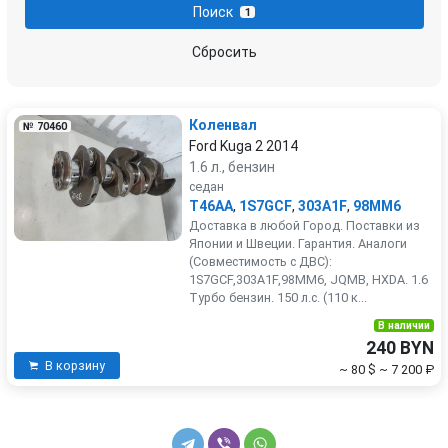
Поиск
1
Rover
SEAT
Сбросить
Skoda
Smart
Коленвал
№ 70460
SsangYong
Subaru
Ford Kuga 2 2014
1.6 л., бензин
Suzuki
Toyota
седан
T46AA
,
1S7GCF
,
303A1F
,
98MM6
Доставка в любой Город. Поставки из
Volkswagen
Volvo
Японии и Швеции. Гарантия. Аналоги
(Совместимость с ДВС):
1S7GCF,303A1F,98MM6, JQMB, HXDA. 1.6
Турбо бензин. 150 л.с. (110 к...
В наличии
240 BYN
В корзину
~ 80 $
~ 7 200 ₽