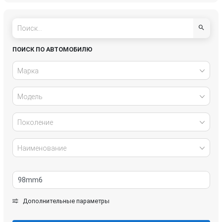
Hyundai
Infiniti
IVECO
Jaguar
ПОИСК ПО АВТОМОБИЛЮ
Jeep
Kia
Марка
Lancia
Land Rover
Модель
Lexus
Mazda
Поколение
Mercedes-Benz
Mini
Наименование
Mitsubishi
Nissan
Opel
Peugeot
Дополнительные параметры
Porsche
Renault