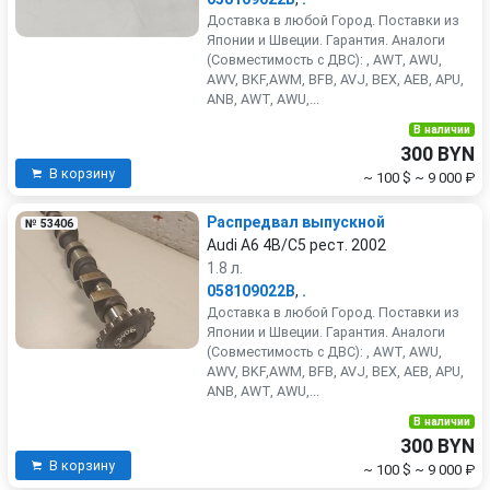
Доставка в любой Город. Поставки из
Японии и Швеции. Гарантия. Аналоги
(Совместимость с ДВС): , AWT, AWU,
AWV, BKF,AWM, BFB, AVJ, BEX, AEB, APU,
ANB, AWT, AWU,...
В наличии
300 BYN
В корзину
~ 100 $
~ 9 000 ₽
Распредвал выпускной
№ 53406
Audi A6 4B/C5 рест. 2002
1.8 л.
058109022B
,
.
Доставка в любой Город. Поставки из
Японии и Швеции. Гарантия. Аналоги
(Совместимость с ДВС): , AWT, AWU,
AWV, BKF,AWM, BFB, AVJ, BEX, AEB, APU,
ANB, AWT, AWU,...
В наличии
300 BYN
В корзину
~ 100 $
~ 9 000 ₽