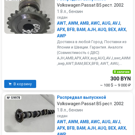
Volkswagen Passat B5 рест. 2002
1.8 л., бензин
седан
AWT
,
AWM
,
AMB
,
AWC
,
AUG
,
AVJ
,
APX
,
BFB
,
BAM
,
AJH
,
AUQ
,
BEX
,
ARX
,
AWP
Доставка в любой Город. Поставки из
Японии и Швеции. Гарантия. Аналоги
(Совместимость с ДВС):
AJH,AMB,APX,ARX,aug,AUQ,AVJ,awc,AWM
,awp,AWT,BAM,BEX,BFB, AWT, AWU,...
В наличии
300 BYN
В корзину
~ 100 $
~ 9 000 ₽
Распредвал выпускной
№ 59978
Volkswagen Passat B5 рест. 2002
1.8 л., бензин
седан
AWT
,
AWM
,
AMB
,
AWC
,
AUG
,
AVJ
,
APX
,
BFB
,
BAM
,
AJH
,
AUQ
,
BEX
,
ARX
,
AWP