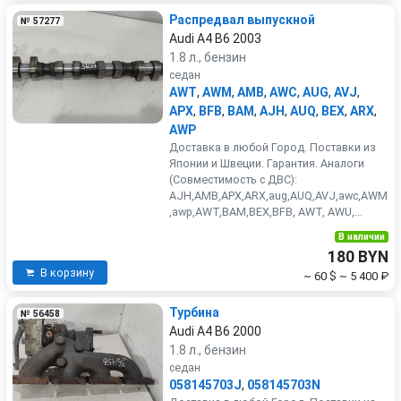
Распредвал выпускной
№ 57277
Audi A4 B6 2003
1.8 л., бензин
седан
AWT
,
AWM
,
AMB
,
AWC
,
AUG
,
AVJ
,
APX
,
BFB
,
BAM
,
AJH
,
AUQ
,
BEX
,
ARX
,
AWP
Доставка в любой Город. Поставки из
Японии и Швеции. Гарантия. Аналоги
(Совместимость с ДВС):
AJH,AMB,APX,ARX,aug,AUQ,AVJ,awc,AWM
,awp,AWT,BAM,BEX,BFB, AWT, AWU,...
В наличии
180 BYN
В корзину
~ 60 $
~ 5 400 ₽
Турбина
№ 56458
Audi A4 B6 2000
1.8 л., бензин
седан
058145703J
,
058145703N