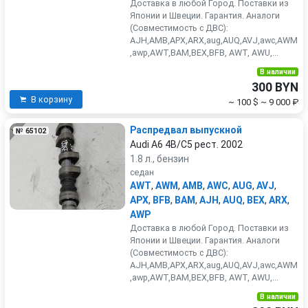
Доставка в любой Город. Поставки из
Японии и Швеции. Гарантия. Аналоги
(Совместимость с ДВС):
AJH,AMB,APX,ARX,aug,AUQ,AVJ,awc,AWM
,awp,AWT,BAM,BEX,BFB, AWT, AWU,...
В наличии
300 BYN
В корзину
~ 100 $
~ 9 000 ₽
Распредвал выпускной
№ 65102
Audi A6 4B/C5 рест. 2002
1.8 л., бензин
седан
AWT
,
AWM
,
AMB
,
AWC
,
AUG
,
AVJ
,
APX
,
BFB
,
BAM
,
AJH
,
AUQ
,
BEX
,
ARX
,
AWP
Доставка в любой Город. Поставки из
Японии и Швеции. Гарантия. Аналоги
(Совместимость с ДВС):
AJH,AMB,APX,ARX,aug,AUQ,AVJ,awc,AWM
,awp,AWT,BAM,BEX,BFB, AWT, AWU,...
В наличии