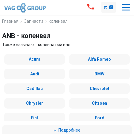
0
Главная
Запчасти
коленвал
ANB - коленвал
Также называют: коленчатый вал
Acura
Alfa Romeo
Audi
BMW
Cadillac
Chevrolet
Chrysler
Citroen
Fiat
Ford
Подробнее
Great Wall
Honda