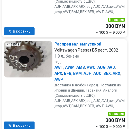
(Совместимость с ДВС):
AJH,AMB,APX,ARX,aug,AUQ,AVJ,awc,AWM
,awp,AWT,BAM,BEX,BFB, AWT, AWU,...
В наличии
300 BYN
В корзину
~ 100 $
~ 9 000 ₽
Распредвал выпускной
№ 61519
Volkswagen Passat B5 рест. 2002
1.8 л., бензин
седан
AWT
,
AWM
,
AMB
,
AWC
,
AUG
,
AVJ
,
APX
,
BFB
,
BAM
,
AJH
,
AUQ
,
BEX
,
ARX
,
AWP
Доставка в любой Город. Поставки из
Японии и Швеции. Гарантия. Аналоги
(Совместимость с ДВС):
AJH,AMB,APX,ARX,aug,AUQ,AVJ,awc,AWM
,awp,AWT,BAM,BEX,BFB, AWT, AWU,...
В наличии
300 BYN
В корзину
~ 100 $
~ 9 000 ₽