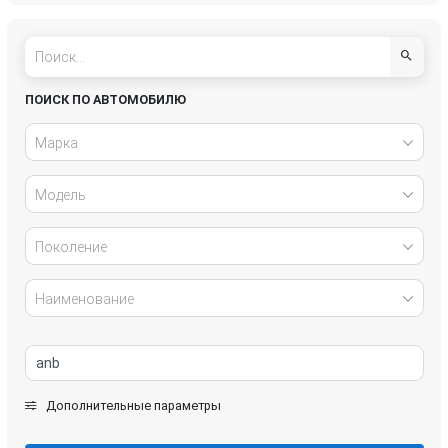
Hyundai
Infiniti
IVECO
Jaguar
ПОИСК ПО АВТОМОБИЛЮ
Jeep
Kia
Марка
Lancia
Land Rover
Модель
Lexus
Mazda
Поколение
Mercedes-Benz
Mini
Наименование
Mitsubishi
Nissan
Opel
Peugeot
Дополнительные параметры
Porsche
Renault