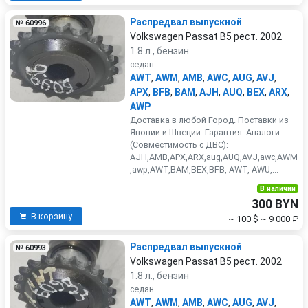
Распредвал выпускной
№ 60996
Volkswagen Passat B5 рест. 2002
1.8 л., бензин
седан
AWT
,
AWM
,
AMB
,
AWC
,
AUG
,
AVJ
,
APX
,
BFB
,
BAM
,
AJH
,
AUQ
,
BEX
,
ARX
,
AWP
Доставка в любой Город. Поставки из
Японии и Швеции. Гарантия. Аналоги
(Совместимость с ДВС):
AJH,AMB,APX,ARX,aug,AUQ,AVJ,awc,AWM
,awp,AWT,BAM,BEX,BFB, AWT, AWU,...
В наличии
300 BYN
В корзину
~ 100 $
~ 9 000 ₽
Распредвал выпускной
№ 60993
Volkswagen Passat B5 рест. 2002
1.8 л., бензин
седан
AWT
,
AWM
,
AMB
,
AWC
,
AUG
,
AVJ
,