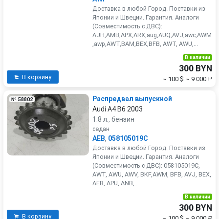
Доставка в любой Город. Поставки из
Японии и Швеции. Гарантия. Аналоги
(Совместимость с ДВС):
AJH,AMB,APX,ARX,aug,AUQ,AVJ,awc,AWM
,awp,AWT,BAM,BEX,BFB, AWT, AWU,...
В наличии
300 BYN
В корзину
~ 100 $
~ 9 000 ₽
Распредвал выпускной
№ 58802
Audi A4 B6 2003
1.8 л., бензин
седан
AEB
,
058105019C
Доставка в любой Город. Поставки из
Японии и Швеции. Гарантия. Аналоги
(Совместимость с ДВС): 058105019C,
AWT, AWU, AWV, BKF,AWM, BFB, AVJ, BEX,
AEB, APU, ANB,...
В наличии
300 BYN
В корзину
~ 100 $
~ 9 000 ₽