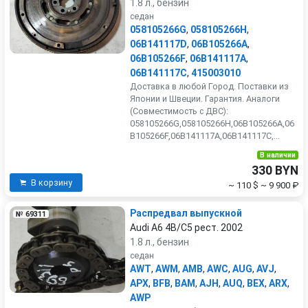
1.8 л., бензин
седан
058105266G
,
058105266H
,
06B141117D
,
06B105266A
,
06B105266F
,
06B141117A
,
06B141117C
,
415003010
Доставка в любой Город. Поставки из
Японии и Швеции. Гарантия. Аналоги
(Совместимость с ДВС):
058105266G,058105266H,06B105266A,06
B105266F,06B141117A,06B141117C,...
В наличии
330 BYN
В корзину
~ 110 $
~ 9 900 ₽
Распредвал выпускной
№ 69311
Audi A6 4B/C5 рест. 2002
1.8 л., бензин
седан
AWT
,
AWM
,
AMB
,
AWC
,
AUG
,
AVJ
,
APX
,
BFB
,
BAM
,
AJH
,
AUQ
,
BEX
,
ARX
,
AWP