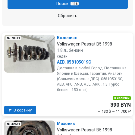
Поиск
116
Rover
SEAT
Сбросить
Skoda
Smart
Коленвал
№ 70511
SsangYong
Subaru
Volkswagen Passat B5 1998
1.8 л., бензин
Suzuki
Toyota
седан
AEB
,
058105019C
Доставка в любой Город. Поставки из
Volkswagen
Volvo
Японии и Швеции. Гарантия. Аналоги
(Совместимость с ДВС): 058105019C,
AEB, APU, ANB, AJL, ARK,. 1.8 Турбо
бензин. 150 л. с.(...
В наличии
390 BYN
В корзину
~ 130 $
~ 11 700 ₽
Маховик
№ 42631
Volkswagen Passat B5 1998