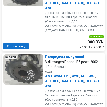
APX
,
BFB
,
BAM
,
AJH
,
AUQ
,
BEX
,
ARX
,
AWP
Доставка в любой Город. Поставки из
Японии и Швеции. Гарантия. Аналоги
(Совместимость с ДВС):
AJH,AMB,APX,ARX,aug,AUQ,AVJ,awc,AWM
,awp,AWT,BAM,BEX,BFB, AWT, AWU,...
В наличии
300 BYN
В корзину
~ 100 $
~ 9 000 ₽
Распредвал выпускной
№ 60991
Volkswagen Passat B5 рест. 2002
1.8 л., бензин
седан
AWT
,
AWM
,
AMB
,
AWC
,
AUG
,
AVJ
,
APX
,
BFB
,
BAM
,
AJH
,
AUQ
,
BEX
,
ARX
,
AWP
Доставка в любой Город. Поставки из
Японии и Швеции. Гарантия. Аналоги
(Совместимость с ДВС):
AJH,AMB,APX,ARX,aug,AUQ,AVJ,awc,AWM