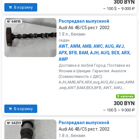
300 BYN
В корзину
~ 100 $
~ 9 000 ₽
Распредвал выпускной
№ 64895
Audi A6 4B/C5 рест. 2002
1.8 л., бензин
седан
AWT
,
AWM
,
AMB
,
AWC
,
AUG
,
AVJ
,
APX
,
BFB
,
BAM
,
AJH
,
AUQ
,
BEX
,
ARX
,
AWP
Доставка в любой Город. Поставки из
Японии и Швеции. Гарантия. Аналоги
(Совместимость с ДВС):
AJH,AMB,APX,ARX,aug,AUQ,AVJ,awc,AWM
,awp,AWT,BAM,BEX,BFB, AWT, AWU,...
В наличии
300 BYN
В корзину
~ 100 $
~ 9 000 ₽
Распредвал выпускной
№ 64239
Audi A6 4B/C5 рест. 2002
1.8 л., бензин