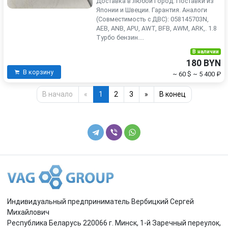
Доставка в любой Город. Поставки из
Японии и Швеции. Гарантия. Аналоги
(Совместимость с ДВС): 058145703N,
AEB, ANB, APU, AWT, BFB, AWM, ARK,. 1.8
Турбо бензин....
В наличии
180 BYN
В корзину
~ 60 $
~ 5 400 ₽
В начало
«
1
2
3
»
В конец
Индивидуальный предприниматель Вербицкий Сергей
Михайлович
Республика Беларусь 220066 г. Минск, 1-й Заречный переулок,