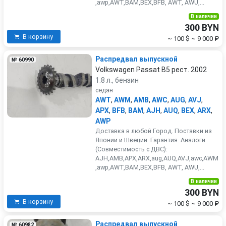
,awp,AWT,BAM,BEX,BFB, AWT, AWU,...
В наличии
300 BYN
В корзину
~ 100 $
~ 9 000 ₽
Распредвал выпускной
№ 60990
Volkswagen Passat B5 рест. 2002
1.8 л., бензин
седан
AWT
,
AWM
,
AMB
,
AWC
,
AUG
,
AVJ
,
APX
,
BFB
,
BAM
,
AJH
,
AUQ
,
BEX
,
ARX
,
AWP
Доставка в любой Город. Поставки из
Японии и Швеции. Гарантия. Аналоги
(Совместимость с ДВС):
AJH,AMB,APX,ARX,aug,AUQ,AVJ,awc,AWM
,awp,AWT,BAM,BEX,BFB, AWT, AWU,...
В наличии
300 BYN
В корзину
~ 100 $
~ 9 000 ₽
Распредвал выпускной
№ 60982