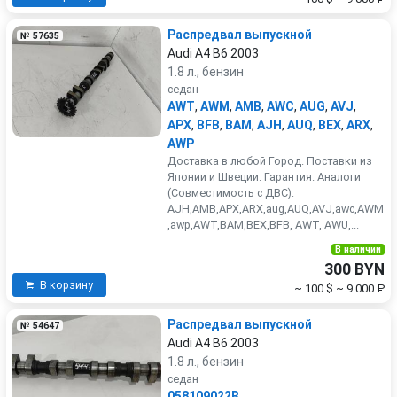
Распредвал выпускной
№ 57635
Audi A4 B6 2003
1.8 л., бензин
седан
AWT
,
AWM
,
AMB
,
AWC
,
AUG
,
AVJ
,
APX
,
BFB
,
BAM
,
AJH
,
AUQ
,
BEX
,
ARX
,
AWP
Доставка в любой Город. Поставки из
Японии и Швеции. Гарантия. Аналоги
(Совместимость с ДВС):
AJH,AMB,APX,ARX,aug,AUQ,AVJ,awc,AWM
,awp,AWT,BAM,BEX,BFB, AWT, AWU,...
В наличии
300 BYN
В корзину
~ 100 $
~ 9 000 ₽
Распредвал выпускной
№ 54647
Audi A4 B6 2003
1.8 л., бензин
седан
058109022B
,
.