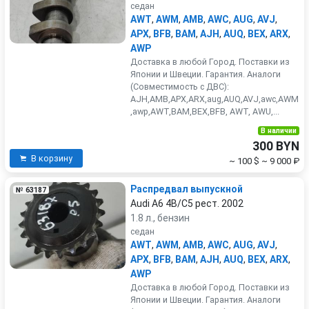
седан
AWT
,
AWM
,
AMB
,
AWC
,
AUG
,
AVJ
,
APX
,
BFB
,
BAM
,
AJH
,
AUQ
,
BEX
,
ARX
,
AWP
Доставка в любой Город. Поставки из
Японии и Швеции. Гарантия. Аналоги
(Совместимость с ДВС):
AJH,AMB,APX,ARX,aug,AUQ,AVJ,awc,AWM
,awp,AWT,BAM,BEX,BFB, AWT, AWU,...
В наличии
300 BYN
В корзину
~ 100 $
~ 9 000 ₽
Распредвал выпускной
№ 63187
Audi A6 4B/C5 рест. 2002
1.8 л., бензин
седан
AWT
,
AWM
,
AMB
,
AWC
,
AUG
,
AVJ
,
APX
,
BFB
,
BAM
,
AJH
,
AUQ
,
BEX
,
ARX
,
AWP
Доставка в любой Город. Поставки из
Японии и Швеции. Гарантия. Аналоги