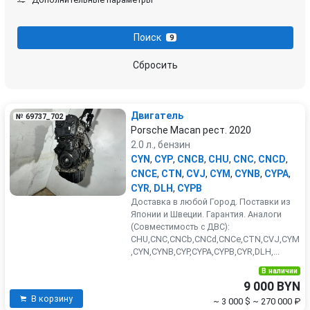
Porsche
Renault
Поиск
9
Rover
SEAT
Сбросить
Skoda
Smart
Двигатель
№ 69737_702
SsangYong
Subaru
Porsche Macan рест. 2020
2.0 л., бензин
Suzuki
Toyota
CYN
,
CYP
,
CNCB
,
CHU
,
CNC
,
CNCD
,
CNCE
,
CTN
,
CVJ
,
CYM
,
CYNB
,
CYPA
,
CYR
,
DLH
,
CYPB
Volkswagen
Volvo
Доставка в любой Город. Поставки из
Японии и Швеции. Гарантия. Аналоги
(Совместимость с ДВС):
CHU,CNC,CNCb,CNCd,CNCe,CTN,CVJ,CYM
,CYN,CYNB,CYP,CYPA,CYPB,CYR,DLH,...
В наличии
9 000 BYN
В корзину
~ 3 000 $
~ 270 000 ₽