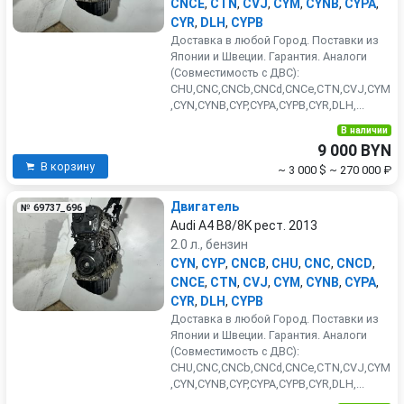
CNCE
,
CTN
,
CVJ
,
CYM
,
CYNB
,
CYPA
,
CYR
,
DLH
,
CYPB
Доставка в любой Город. Поставки из
Японии и Швеции. Гарантия. Аналоги
(Совместимость с ДВС):
CHU,CNC,CNCb,CNCd,CNCe,CTN,CVJ,CYM
,CYN,CYNB,CYP,CYPA,CYPB,CYR,DLH,...
В наличии
9 000 BYN
В корзину
~ 3 000 $
~ 270 000 ₽
Двигатель
№ 69737_696
Audi A4 B8/8K рест. 2013
2.0 л., бензин
CYN
,
CYP
,
CNCB
,
CHU
,
CNC
,
CNCD
,
CNCE
,
CTN
,
CVJ
,
CYM
,
CYNB
,
CYPA
,
CYR
,
DLH
,
CYPB
Доставка в любой Город. Поставки из
Японии и Швеции. Гарантия. Аналоги
(Совместимость с ДВС):
CHU,CNC,CNCb,CNCd,CNCe,CTN,CVJ,CYM
,CYN,CYNB,CYP,CYPA,CYPB,CYR,DLH,...