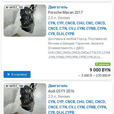
Двигатель
№ 69737_701
Porsche Macan 2017
2.0 л., бензин
CYN
,
CYP
,
CNCB
,
CHU
,
CNC
,
CNCD
,
CNCE
,
CTN
,
CVJ
,
CYM
,
CYNB
,
CYPA
,
CYR
,
DLH
,
CYPB
Доставка в любой Город. Поставки из
Японии и Швеции. Гарантия. Аналоги
(Совместимость с ДВС):
CHU,CNC,CNCb,CNCd,CNCe,CTN,CVJ,CYM
,CYN,CYNB,CYP,CYPA,CYPB,CYR,DLH,...
В наличии
9 000 BYN
В корзину
~ 3 000 $
~ 270 000 ₽
Двигатель
№ 69737_700
Audi Q5 FY 2016
2.0 л., бензин
CYN
,
CYP
,
CNCB
,
CHU
,
CNC
,
CNCD
,
CNCE
,
CTN
,
CVJ
,
CYM
,
CYNB
,
CYPA
,
CYR
,
DLH
,
CYPB