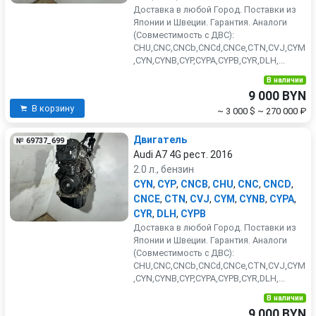
Доставка в любой Город. Поставки из
Японии и Швеции. Гарантия. Аналоги
(Совместимость с ДВС):
CHU,CNC,CNCb,CNCd,CNCe,CTN,CVJ,CYM
,CYN,CYNB,CYP,CYPA,CYPB,CYR,DLH,...
В наличии
9 000 BYN
В корзину
~ 3 000 $
~ 270 000 ₽
Двигатель
№ 69737_699
Audi A7 4G рест. 2016
2.0 л., бензин
CYN
,
CYP
,
CNCB
,
CHU
,
CNC
,
CNCD
,
CNCE
,
CTN
,
CVJ
,
CYM
,
CYNB
,
CYPA
,
CYR
,
DLH
,
CYPB
Доставка в любой Город. Поставки из
Японии и Швеции. Гарантия. Аналоги
(Совместимость с ДВС):
CHU,CNC,CNCb,CNCd,CNCe,CTN,CVJ,CYM
,CYN,CYNB,CYP,CYPA,CYPB,CYR,DLH,...
В наличии
9 000 BYN