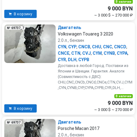
В наличии
9 000 BYN
В корзину
~ 3 000 $
~ 270 000 ₽
Двигатель
№ 69737_7
Volkswagen Touareg 3 2020
2.0 л., бензин
CYN
,
CYP
,
CNCB
,
CHU
,
CNC
,
CNCD
,
CNCE
,
CTN
,
CVJ
,
CYM
,
CYNB
,
CYPA
,
CYR
,
DLH
,
CYPB
Доставка в любой Город. Поставки из
Японии и Швеции. Гарантия. Аналоги
(Совместимость с ДВС):
CHU,CNC,CNCb,CNCd,CNCe,CTN,CVJ,CYM
,CYN,CYNB,CYP,CYPA,CYPB,CYR,DLH,...
В наличии
9 000 BYN
В корзину
~ 3 000 $
~ 270 000 ₽
Двигатель
№ 69737
Porsche Macan 2017
2.0 л., бензин