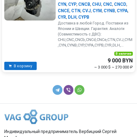
CYN
,
CYP
,
CNCB
,
CHU
,
CNC
,
CNCD
,
CNCE
,
CTN
,
CVJ
,
CYM
,
CYNB
,
CYPA
,
CYR
,
DLH
,
CYPB
Доставка в любой Город. Поставки из
Японии и Швеции. Гарантия. Аналоги
(Совместимость с ДВС):
CHU,CNC,CNCb,CNCd,CNCe,CTN,CVJ,CYM
,CYN,CYNB,CYP,CYPA,CYPB,CYR,DLH,...
В наличии
9 000 BYN
В корзину
~ 3 000 $
~ 270 000 ₽
Индивидуальный предприниматель Вербицкий Сергей