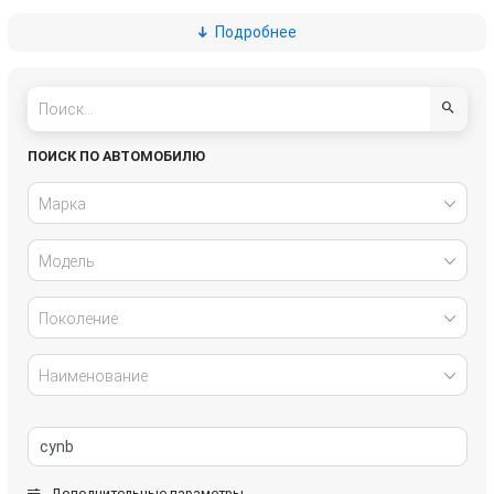
Подробнее
Great Wall
Honda
Hyundai
Infiniti
IVECO
Jaguar
ПОИСК ПО АВТОМОБИЛЮ
Jeep
Kia
Марка
Lancia
Land Rover
Модель
Lexus
Mazda
Поколение
Mercedes-Benz
Mini
Наименование
Mitsubishi
Nissan
Opel
Peugeot
Дополнительные параметры