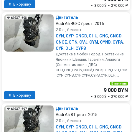
В корзину
~ 3 000 $
~ 270 000 ₽
Двигатель
№ 69737_698
Audi A6 4G/C7 рест. 2016
2.0 л., бензин
CYN
,
CYP
,
CNCB
,
CHU
,
CNC
,
CNCD
,
CNCE
,
CTN
,
CVJ
,
CYM
,
CYNB
,
CYPA
,
CYR
,
DLH
,
CYPB
Доставка в любой Город. Поставки из
Японии и Швеции. Гарантия. Аналоги
(Совместимость с ДВС):
CHU,CNC,CNCb,CNCd,CNCe,CTN,CVJ,CYM
,CYN,CYNB,CYP,CYPA,CYPB,CYR,DLH,...
В наличии
9 000 BYN
В корзину
~ 3 000 $
~ 270 000 ₽
Двигатель
№ 69737_697
Audi A5 8T рест. 2015
2.0 л., бензин
CYN
,
CYP
,
CNCB
,
CHU
,
CNC
,
CNCD
,