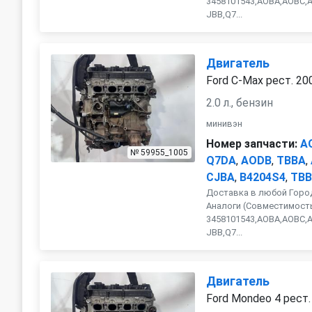
3458101543,AOBA,AOBC,
JBB,Q7...
Двигатель
Ford C-Max рест. 20
2.0 л., бензин
минивэн
Номер запчасти:
A
№ 59955_1005
Q7DA
,
AODB
,
TBBA
,
CJBA
,
B4204S4
,
TBB
Доставка в любой Город
Аналоги (Совместимость
3458101543,AOBA,AOBC,
JBB,Q7...
Двигатель
Ford Mondeo 4 рест.