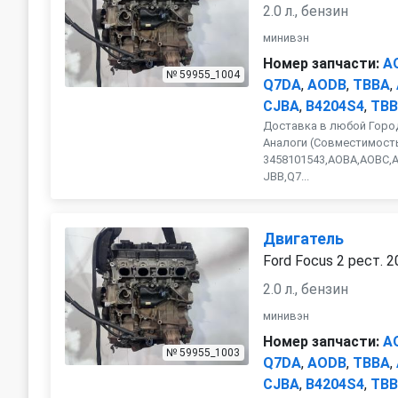
2.0 л., бензин
минивэн
Номер запчасти:
A
№ 59955_1004
Q7DA
,
AODB
,
TBBA
,
CJBA
,
B4204S4
,
TBB
Доставка в любой Город
Аналоги (Совместимость
3458101543,AOBA,AOBC,
JBB,Q7...
Двигатель
Ford Focus 2 рест. 
2.0 л., бензин
минивэн
Номер запчасти:
A
№ 59955_1003
Q7DA
,
AODB
,
TBBA
,
CJBA
,
B4204S4
,
TBB