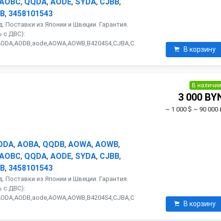
AOBC
,
QQDA
,
AODE
,
SYDA
,
CJBB
,
B
,
3458101543
. Поставки из Японии и Швеции. Гарантия.
 с ДВС):
AODA,AODB,aode,AOWA,AOWB,B4204S4,CJBA,C
В корзину
В наличи
3 000 BY
~ 1 000 $
~ 90 000 
ODA
,
AOBA
,
QQDB
,
AOWA
,
AOWB
,
AOBC
,
QQDA
,
AODE
,
SYDA
,
CJBB
,
B
,
3458101543
. Поставки из Японии и Швеции. Гарантия.
 с ДВС):
AODA,AODB,aode,AOWA,AOWB,B4204S4,CJBA,C
В корзину