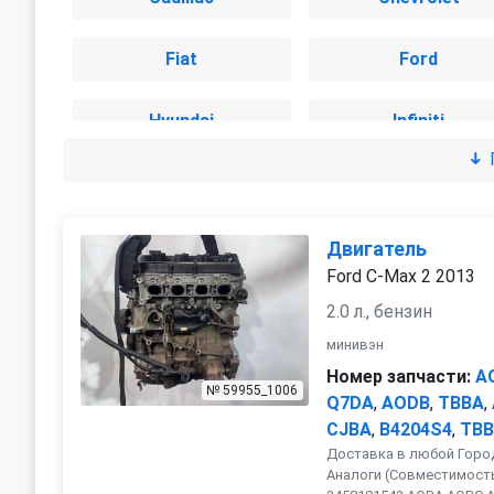
Fiat
Ford
Hyundai
Infiniti
Jeep
Kia
Lexus
Mazda
Двигатель
Ford C-Max 2 2013
Mitsubishi
Nissan
2.0 л., бензин
минивэн
Porsche
Renault
Номер запчасти:
A
№ 59955_1006
Q7DA
,
AODB
,
TBBA
,
Skoda
CJBA
,
B4204S4
Smart
,
TBB
Доставка в любой Город
Аналоги (Совместимость
Suzuki
Toyota