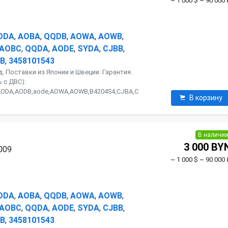
~ 1 000 $
~ 90 000 
ODA
,
AOBA
,
QQDB
,
AOWA
,
AOWB
,
AOBC
,
QQDA
,
AODE
,
SYDA
,
CJBB
,
B
,
3458101543
. Поставки из Японии и Швеции. Гарантия.
 с ДВС):
AODA,AODB,aode,AOWA,AOWB,B4204S4,CJBA,C
В корзину
В наличи
3 000 BY
2009
~ 1 000 $
~ 90 000 
ODA
,
AOBA
,
QQDB
,
AOWA
,
AOWB
,
AOBC
,
QQDA
,
AODE
,
SYDA
,
CJBB
,
B
,
3458101543