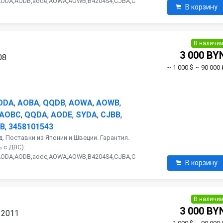
AODA,AODB,aode,AOWA,AOWB,B4204S4,CJBA,C
В корзину
В наличи
3 000 BY
08
~ 1 000 $
~ 90 000 
ODA
,
AOBA
,
QQDB
,
AOWA
,
AOWB
,
AOBC
,
QQDA
,
AODE
,
SYDA
,
CJBB
,
B
,
3458101543
. Поставки из Японии и Швеции. Гарантия.
 с ДВС):
AODA,AODB,aode,AOWA,AOWB,B4204S4,CJBA,C
В корзину
В наличи
3 000 BY
 2011