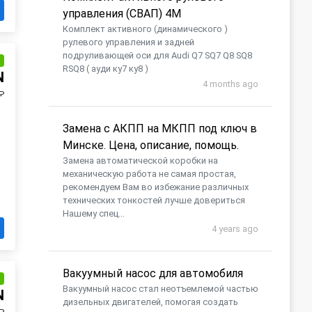
управления (СВАП) 4M
Комплект активного (динамического )
рулевого управления и задней
подруливающей оси для Audi Q7 SQ7 Q8 SQ8
и
RSQ8 ( ауди ку7 ку8 )
N
4 months ago
₽
Замена с АКПП на МКПП под ключ в
Минске. Цена, описание, помощь.
Замена автоматической коробки на
механическую работа не самая простая,
рекомендуем Вам во избежание различных
технических тонкостей лучше довериться
Нашему спец...
4 years ago
Вакуумный насос для автомобиля
и
​Вакуумный насос стал неотъемлемой частью
N
дизельных двигателей, помогая создать