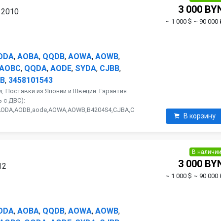
3 000 BY
 2010
~ 1 000 $
~ 90 000 
ODA
,
AOBA
,
QQDB
,
AOWA
,
AOWB
,
AOBC
,
QQDA
,
AODE
,
SYDA
,
CJBB
,
B
,
3458101543
. Поставки из Японии и Швеции. Гарантия.
 с ДВС):
AODA,AODB,aode,AOWA,AOWB,B4204S4,CJBA,C
В корзину
В наличи
3 000 BY
12
~ 1 000 $
~ 90 000 
ODA
,
AOBA
,
QQDB
,
AOWA
,
AOWB
,