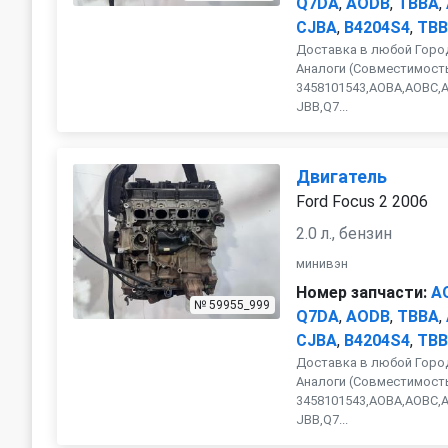
Q7DA
,
AODB
,
TBBA
,
CJBA
,
B4204S4
,
TBB
Доставка в любой Город
Аналоги (Совместимость
3458101543,AOBA,AOBC,
JBB,Q7...
Двигатель
Ford Focus 2 2006
2.0 л., бензин
минивэн
Номер запчасти:
A
№ 59955_999
Q7DA
,
AODB
,
TBBA
,
CJBA
,
B4204S4
,
TBB
Доставка в любой Город
Аналоги (Совместимость
3458101543,AOBA,AOBC,
JBB,Q7...