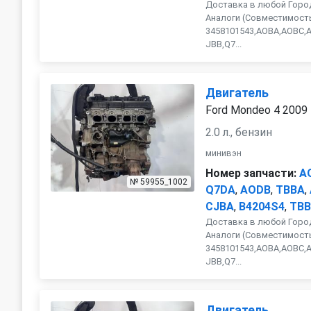
Доставка в любой Город
Аналоги (Совместимость
3458101543,AOBA,AOBC,
JBB,Q7...
Двигатель
Ford Mondeo 4 2009
2.0 л., бензин
минивэн
Номер запчасти:
A
№ 59955_1002
Q7DA
,
AODB
,
TBBA
,
CJBA
,
B4204S4
,
TBB
Доставка в любой Город
Аналоги (Совместимость
3458101543,AOBA,AOBC,
JBB,Q7...
Двигатель