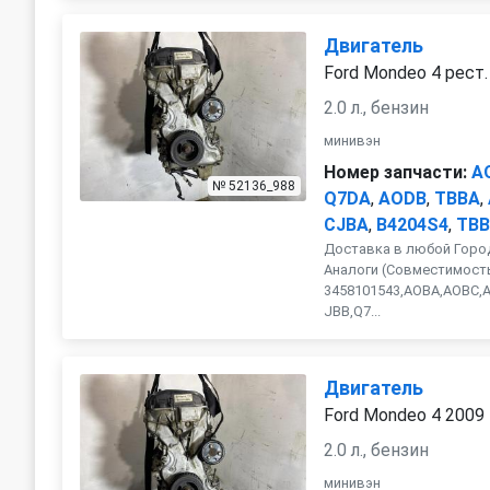
Двигатель
Ford Mondeo 4 рест.
2.0 л., бензин
минивэн
Номер запчасти:
A
№ 52136_988
Q7DA
,
AODB
,
TBBA
,
CJBA
,
B4204S4
,
TBB
Доставка в любой Город
Аналоги (Совместимость
3458101543,AOBA,AOBC,
JBB,Q7...
Двигатель
Ford Mondeo 4 2009
2.0 л., бензин
минивэн