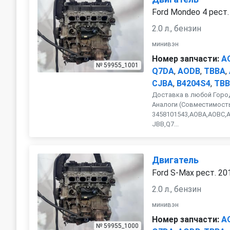
Ford Mondeo 4 рест.
2.0 л., бензин
минивэн
Номер запчасти:
A
№ 59955_1001
Q7DA
,
AODB
,
TBBA
,
CJBA
,
B4204S4
,
TBB
Доставка в любой Город
Аналоги (Совместимость
3458101543,AOBA,AOBC,
JBB,Q7...
Двигатель
Ford S-Max рест. 20
2.0 л., бензин
минивэн
Номер запчасти:
A
№ 59955_1000