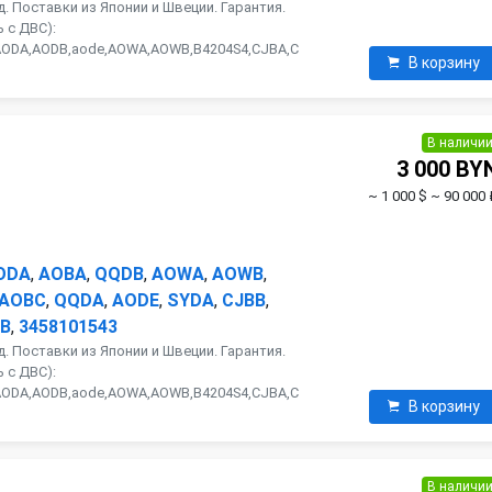
. Поставки из Японии и Швеции. Гарантия.
 с ДВС):
AODA,AODB,aode,AOWA,AOWB,B4204S4,CJBA,C
В корзину
В наличи
3 000 BY
~ 1 000 $
~ 90 000 
ODA
,
AOBA
,
QQDB
,
AOWA
,
AOWB
,
AOBC
,
QQDA
,
AODE
,
SYDA
,
CJBB
,
B
,
3458101543
. Поставки из Японии и Швеции. Гарантия.
 с ДВС):
AODA,AODB,aode,AOWA,AOWB,B4204S4,CJBA,C
В корзину
В наличи