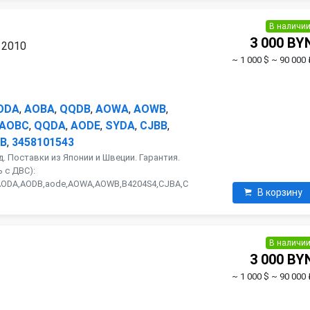
В наличи
3 000 BY
 2010
~ 1 000 $
~ 90 000 
ODA
,
AOBA
,
QQDB
,
AOWA
,
AOWB
,
AOBC
,
QQDA
,
AODE
,
SYDA
,
CJBB
,
B
,
3458101543
. Поставки из Японии и Швеции. Гарантия.
 с ДВС):
AODA,AODB,aode,AOWA,AOWB,B4204S4,CJBA,C
В корзину
В наличи
3 000 BY
~ 1 000 $
~ 90 000 