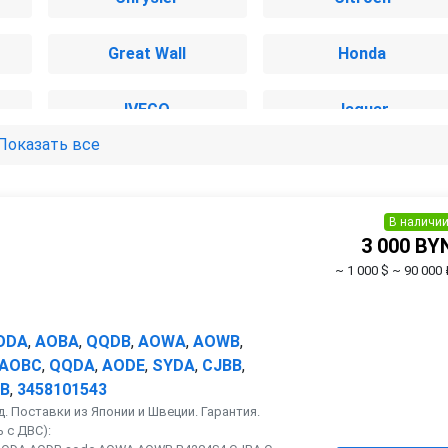
Great Wall
Honda
IVECO
Jaguar
Показать все
Lancia
Land Rover
Mercedes-Benz
Mini
В наличи
3 000 BY
~ 1 000 $
~ 90 000 
Opel
Peugeot
Rover
SEAT
ODA
,
AOBA
,
QQDB
,
AOWA
,
AOWB
,
AOBC
,
QQDA
,
AODE
,
SYDA
,
CJBB
,
B
,
3458101543
SsangYong
Subaru
. Поставки из Японии и Швеции. Гарантия.
 с ДВС):
Volkswagen
Volvo