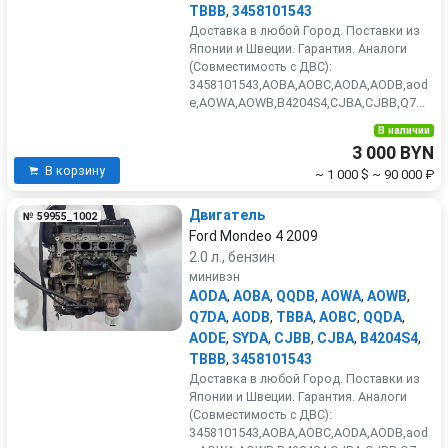
TBBB
,
3458101543
Доставка в любой Город. Поставки из
Японии и Швеции. Гарантия. Аналоги
(Совместимость с ДВС):
3458101543,AOBA,AOBC,AODA,AODB,aod
e,AOWA,AOWB,B4204S4,CJBA,CJBB,Q7...
В наличии
3 000 BYN
В корзину
~ 1 000 $
~ 90 000 ₽
Двигатель
№ 59955_1002
Ford Mondeo 4 2009
2.0 л., бензин
минивэн
AODA
,
AOBA
,
QQDB
,
AOWA
,
AOWB
,
Q7DA
,
AODB
,
TBBA
,
AOBC
,
QQDA
,
AODE
,
SYDA
,
CJBB
,
CJBA
,
B4204S4
,
TBBB
,
3458101543
Доставка в любой Город. Поставки из
Японии и Швеции. Гарантия. Аналоги
(Совместимость с ДВС):
3458101543,AOBA,AOBC,AODA,AODB,aod