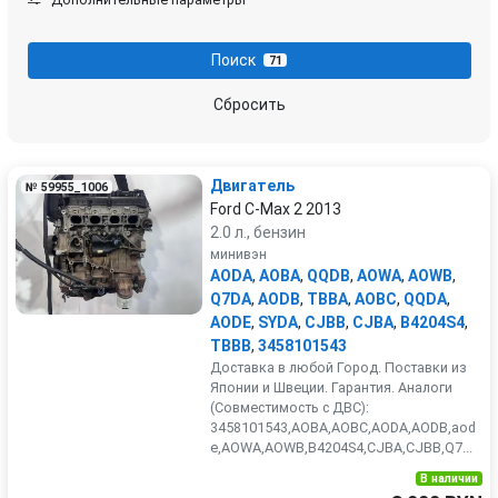
Porsche
Renault
Поиск
71
Rover
SEAT
Сбросить
Skoda
Smart
Двигатель
№ 59955_1006
SsangYong
Subaru
Ford C-Max 2 2013
2.0 л., бензин
Suzuki
Toyota
минивэн
AODA
,
AOBA
,
QQDB
,
AOWA
,
AOWB
,
Q7DA
,
AODB
,
TBBA
,
AOBC
,
QQDA
,
Volkswagen
Volvo
AODE
,
SYDA
,
CJBB
,
CJBA
,
B4204S4
,
TBBB
,
3458101543
Доставка в любой Город. Поставки из
Японии и Швеции. Гарантия. Аналоги
(Совместимость с ДВС):
3458101543,AOBA,AOBC,AODA,AODB,aod
e,AOWA,AOWB,B4204S4,CJBA,CJBB,Q7...
В наличии