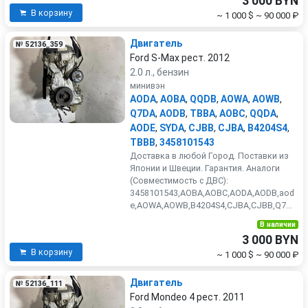
3 000 BYN
В корзину
~ 1 000 $
~ 90 000 ₽
Двигатель
№ 52136_359
Ford S-Max рест. 2012
2.0 л., бензин
минивэн
AODA
,
AOBA
,
QQDB
,
AOWA
,
AOWB
,
Q7DA
,
AODB
,
TBBA
,
AOBC
,
QQDA
,
AODE
,
SYDA
,
CJBB
,
CJBA
,
B4204S4
,
TBBB
,
3458101543
Доставка в любой Город. Поставки из
Японии и Швеции. Гарантия. Аналоги
(Совместимость с ДВС):
3458101543,AOBA,AOBC,AODA,AODB,aod
e,AOWA,AOWB,B4204S4,CJBA,CJBB,Q7...
В наличии
3 000 BYN
В корзину
~ 1 000 $
~ 90 000 ₽
Двигатель
№ 52136_111
Ford Mondeo 4 рест. 2011