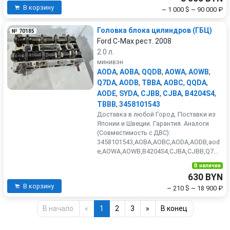
В корзину
~ 1 000 $
~ 90 000 ₽
Головка блока цилиндров (ГБЦ)
№ 70185
Ford C-Max рест. 2008
2.0 л.
минивэн
AODA
,
AOBA
,
QQDB
,
AOWA
,
AOWB
,
Q7DA
,
AODB
,
TBBA
,
AOBC
,
QQDA
,
AODE
,
SYDA
,
CJBB
,
CJBA
,
B4204S4
,
TBBB
,
3458101543
Доставка в любой Город. Поставки из
Японии и Швеции. Гарантия. Аналоги
(Совместимость с ДВС):
3458101543,AOBA,AOBC,AODA,AODB,aod
e,AOWA,AOWB,B4204S4,CJBA,CJBB,Q7...
В наличии
630 BYN
В корзину
~ 210 $
~ 18 900 ₽
В начало
«
1
2
3
»
В конец