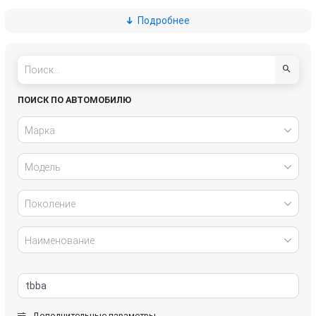
Подробнее
Great Wall
Honda
Hyundai
Infiniti
IVECO
Jaguar
ПОИСК ПО АВТОМОБИЛЮ
Jeep
Kia
Марка
Lancia
Land Rover
Модель
Lexus
Mazda
Поколение
Mercedes-Benz
Mini
Наименование
Mitsubishi
Nissan
Opel
Peugeot
Дополнительные параметры