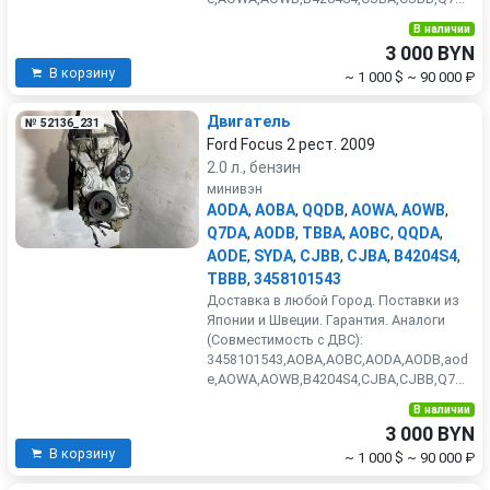
В наличии
3 000 BYN
В корзину
~ 1 000 $
~ 90 000 ₽
Двигатель
№ 52136_231
Ford Focus 2 рест. 2009
2.0 л., бензин
минивэн
AODA
,
AOBA
,
QQDB
,
AOWA
,
AOWB
,
Q7DA
,
AODB
,
TBBA
,
AOBC
,
QQDA
,
AODE
,
SYDA
,
CJBB
,
CJBA
,
B4204S4
,
TBBB
,
3458101543
Доставка в любой Город. Поставки из
Японии и Швеции. Гарантия. Аналоги
(Совместимость с ДВС):
3458101543,AOBA,AOBC,AODA,AODB,aod
e,AOWA,AOWB,B4204S4,CJBA,CJBB,Q7...
В наличии
3 000 BYN
В корзину
~ 1 000 $
~ 90 000 ₽