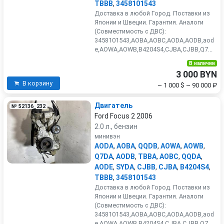
TBBB
,
3458101543
Доставка в любой Город. Поставки из
Японии и Швеции. Гарантия. Аналоги
(Совместимость с ДВС):
3458101543,AOBA,AOBC,AODA,AODB,aod
e,AOWA,AOWB,B4204S4,CJBA,CJBB,Q7...
В наличии
3 000 BYN
В корзину
~ 1 000 $
~ 90 000 ₽
Двигатель
№ 52136_232
Ford Focus 2 2006
2.0 л., бензин
минивэн
AODA
,
AOBA
,
QQDB
,
AOWA
,
AOWB
,
Q7DA
,
AODB
,
TBBA
,
AOBC
,
QQDA
,
AODE
,
SYDA
,
CJBB
,
CJBA
,
B4204S4
,
TBBB
,
3458101543
Доставка в любой Город. Поставки из
Японии и Швеции. Гарантия. Аналоги
(Совместимость с ДВС):
3458101543,AOBA,AOBC,AODA,AODB,aod
e,AOWA,AOWB,B4204S4,CJBA,CJBB,Q7...