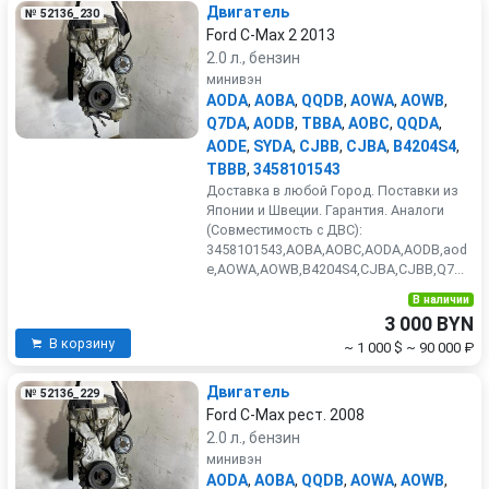
Двигатель
№ 52136_230
Ford C-Max 2 2013
2.0 л., бензин
минивэн
AODA
,
AOBA
,
QQDB
,
AOWA
,
AOWB
,
Q7DA
,
AODB
,
TBBA
,
AOBC
,
QQDA
,
AODE
,
SYDA
,
CJBB
,
CJBA
,
B4204S4
,
TBBB
,
3458101543
Доставка в любой Город. Поставки из
Японии и Швеции. Гарантия. Аналоги
(Совместимость с ДВС):
3458101543,AOBA,AOBC,AODA,AODB,aod
e,AOWA,AOWB,B4204S4,CJBA,CJBB,Q7...
В наличии
3 000 BYN
В корзину
~ 1 000 $
~ 90 000 ₽
Двигатель
№ 52136_229
Ford C-Max рест. 2008
2.0 л., бензин
минивэн
AODA
,
AOBA
,
QQDB
,
AOWA
,
AOWB
,