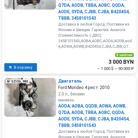
Q7DA
,
AODB
,
TBBA
,
AOBC
,
QQDA
,
AODE
,
SYDA
,
CJBB
,
CJBA
,
B4204S4
,
TBBB
,
3458101543
Доставка в любой Город. Поставки из
Японии и Швеции. Гарантия. Аналоги
(Совместимость с ДВС):
3458101543,AOBA,AOBC,AODA,AODB,aod
e,AOWA,AOWB,B4204S4,CJBA,CJBB,Q7...
В наличии
3 000 BYN
В корзину
~ 1 000 $
~ 90 000 ₽
Двигатель
№ 52136_988
Ford Mondeo 4 рест. 2010
2.0 л., бензин
минивэн
AODA
,
AOBA
,
QQDB
,
AOWA
,
AOWB
,
Q7DA
,
AODB
,
TBBA
,
AOBC
,
QQDA
,
AODE
,
SYDA
,
CJBB
,
CJBA
,
B4204S4
,
TBBB
,
3458101543
Доставка в любой Город. Поставки из
Японии и Швеции. Гарантия. Аналоги