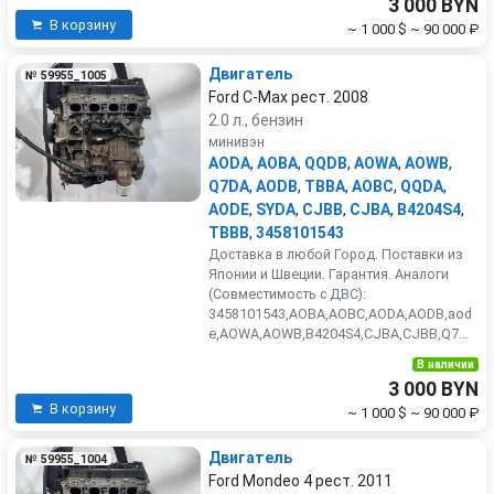
3 000 BYN
В корзину
~ 1 000 $
~ 90 000 ₽
Двигатель
№ 59955_1005
Ford C-Max рест. 2008
2.0 л., бензин
минивэн
AODA
,
AOBA
,
QQDB
,
AOWA
,
AOWB
,
Q7DA
,
AODB
,
TBBA
,
AOBC
,
QQDA
,
AODE
,
SYDA
,
CJBB
,
CJBA
,
B4204S4
,
TBBB
,
3458101543
Доставка в любой Город. Поставки из
Японии и Швеции. Гарантия. Аналоги
(Совместимость с ДВС):
3458101543,AOBA,AOBC,AODA,AODB,aod
e,AOWA,AOWB,B4204S4,CJBA,CJBB,Q7...
В наличии
3 000 BYN
В корзину
~ 1 000 $
~ 90 000 ₽
Двигатель
№ 59955_1004
Ford Mondeo 4 рест. 2011