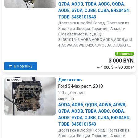
Q7DA
,
AODB
,
TBBA
,
AOBC
,
QQDA
,
AODE
,
SYDA
,
CJBB
,
CJBA
,
B4204S4
,
TBBB
,
3458101543
Доставка в любой Город. Поставки из
Японии и Швеции. Гарантия. Аналоги
(Совместимость с ДВС):
3458101543,AOBA,AOBC,AODA,AODB,aod
e,AOWA,AOWB,B4204S4,CJBA,CJBB,Q7...
В наличии
3 000 BYN
В корзину
~ 1 000 $
~ 90 000 ₽
Двигатель
№ 59955
Ford S-Max рест. 2010
2.0 л., бензин
минивэн
AODA
,
AOBA
,
QQDB
,
AOWA
,
AOWB
,
Q7DA
,
AODB
,
TBBA
,
AOBC
,
QQDA
,
AODE
,
SYDA
,
CJBB
,
CJBA
,
B4204S4
,
TBBB
,
3458101543
Доставка в любой Город. Поставки из
Японии и Швеции. Гарантия. Аналоги