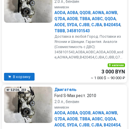
2.0 л., бензин
минивэн
AODA
,
AOBA
,
QQDB
,
AOWA
,
AOWB
,
Q7DA
,
AODB
,
TBBA
,
AOBC
,
QQDA
,
AODE
,
SYDA
,
CJBB
,
CJBA
,
B4204S4
,
TBBB
,
3458101543
Доставка в любой Город. Поставки из
Японии и Швеции. Гарантия. Аналоги
(Совместимость с ДВС):
3458101543,AOBA,AOBC,AODA,AODB,aod
e,AOWA,AOWB,B4204S4,CJBA,CJBB,Q7...
В наличии
3 000 BYN
В корзину
~ 1 000 $
~ 90 000 ₽
Двигатель
№ 52136_233
Ford S-Max рест. 2010
2.0 л., бензин
минивэн
AODA
,
AOBA
,
QQDB
,
AOWA
,
AOWB
,
Q7DA
,
AODB
,
TBBA
,
AOBC
,
QQDA
,
AODE
,
SYDA
,
CJBB
,
CJBA
,
B4204S4
,