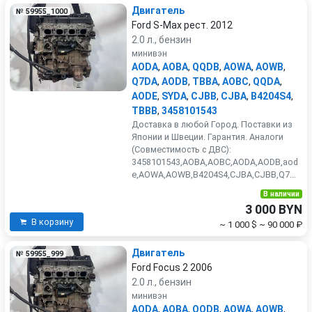
Двигатель
№ 59955_1000
Ford S-Max рест. 2012
2.0 л., бензин
минивэн
AODA
,
AOBA
,
QQDB
,
AOWA
,
AOWB
,
Q7DA
,
AODB
,
TBBA
,
AOBC
,
QQDA
,
AODE
,
SYDA
,
CJBB
,
CJBA
,
B4204S4
,
TBBB
,
3458101543
Доставка в любой Город. Поставки из
Японии и Швеции. Гарантия. Аналоги
(Совместимость с ДВС):
3458101543,AOBA,AOBC,AODA,AODB,aod
e,AOWA,AOWB,B4204S4,CJBA,CJBB,Q7...
В наличии
3 000 BYN
В корзину
~ 1 000 $
~ 90 000 ₽
Двигатель
№ 59955_999
Ford Focus 2 2006
2.0 л., бензин
минивэн
AODA
,
AOBA
,
QQDB
,
AOWA
,
AOWB
,