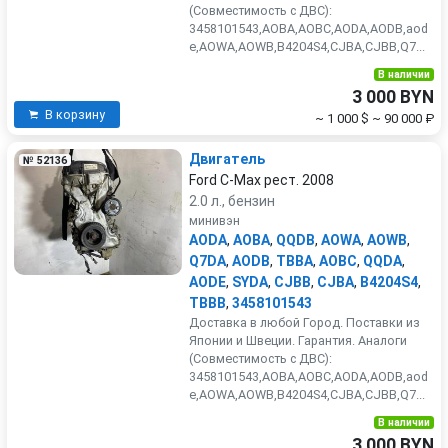
(Совместимость с ДВС):
3458101543,AOBA,AOBC,AODA,AODB,aod
e,AOWA,AOWB,B4204S4,CJBA,CJBB,Q7...
В наличии
3 000 BYN
В корзину
~ 1 000 $
~ 90 000 ₽
Двигатель
№ 52136
Ford C-Max рест. 2008
2.0 л., бензин
минивэн
AODA
,
AOBA
,
QQDB
,
AOWA
,
AOWB
,
Q7DA
,
AODB
,
TBBA
,
AOBC
,
QQDA
,
AODE
,
SYDA
,
CJBB
,
CJBA
,
B4204S4
,
TBBB
,
3458101543
Доставка в любой Город. Поставки из
Японии и Швеции. Гарантия. Аналоги
(Совместимость с ДВС):
3458101543,AOBA,AOBC,AODA,AODB,aod
e,AOWA,AOWB,B4204S4,CJBA,CJBB,Q7...
В наличии
3 000 BYN