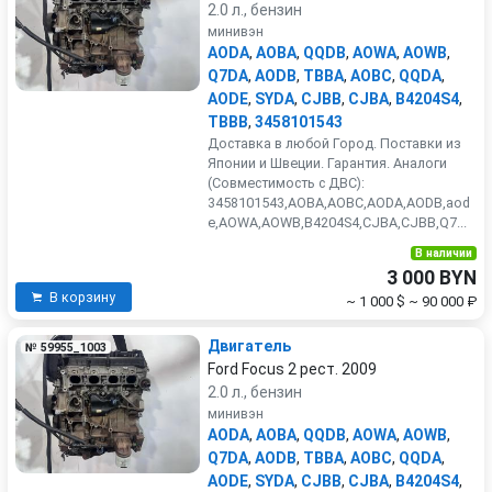
2.0 л., бензин
минивэн
AODA
,
AOBA
,
QQDB
,
AOWA
,
AOWB
,
Q7DA
,
AODB
,
TBBA
,
AOBC
,
QQDA
,
AODE
,
SYDA
,
CJBB
,
CJBA
,
B4204S4
,
TBBB
,
3458101543
Доставка в любой Город. Поставки из
Японии и Швеции. Гарантия. Аналоги
(Совместимость с ДВС):
3458101543,AOBA,AOBC,AODA,AODB,aod
e,AOWA,AOWB,B4204S4,CJBA,CJBB,Q7...
В наличии
3 000 BYN
В корзину
~ 1 000 $
~ 90 000 ₽
Двигатель
№ 59955_1003
Ford Focus 2 рест. 2009
2.0 л., бензин
минивэн
AODA
,
AOBA
,
QQDB
,
AOWA
,
AOWB
,
Q7DA
,
AODB
,
TBBA
,
AOBC
,
QQDA
,
AODE
,
SYDA
,
CJBB
,
CJBA
,
B4204S4
,