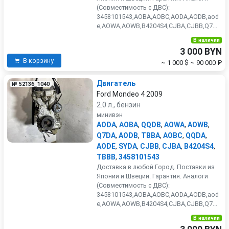
(Совместимость с ДВС):
3458101543,AOBA,AOBC,AODA,AODB,aod
e,AOWA,AOWB,B4204S4,CJBA,CJBB,Q7...
В наличии
3 000 BYN
В корзину
~ 1 000 $
~ 90 000 ₽
Двигатель
№ 52136_1040
Ford Mondeo 4 2009
2.0 л., бензин
минивэн
AODA
,
AOBA
,
QQDB
,
AOWA
,
AOWB
,
Q7DA
,
AODB
,
TBBA
,
AOBC
,
QQDA
,
AODE
,
SYDA
,
CJBB
,
CJBA
,
B4204S4
,
TBBB
,
3458101543
Доставка в любой Город. Поставки из
Японии и Швеции. Гарантия. Аналоги
(Совместимость с ДВС):
3458101543,AOBA,AOBC,AODA,AODB,aod
e,AOWA,AOWB,B4204S4,CJBA,CJBB,Q7...
В наличии