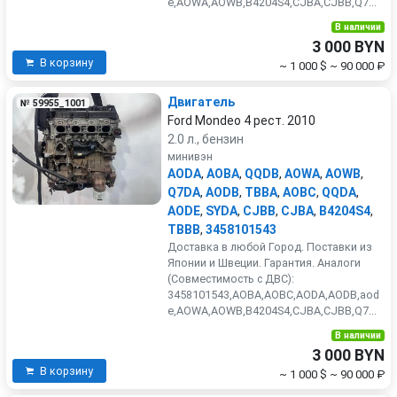
e,AOWA,AOWB,B4204S4,CJBA,CJBB,Q7...
В наличии
3 000 BYN
В корзину
~ 1 000 $
~ 90 000 ₽
Двигатель
№ 59955_1001
Ford Mondeo 4 рест. 2010
2.0 л., бензин
минивэн
AODA
,
AOBA
,
QQDB
,
AOWA
,
AOWB
,
Q7DA
,
AODB
,
TBBA
,
AOBC
,
QQDA
,
AODE
,
SYDA
,
CJBB
,
CJBA
,
B4204S4
,
TBBB
,
3458101543
Доставка в любой Город. Поставки из
Японии и Швеции. Гарантия. Аналоги
(Совместимость с ДВС):
3458101543,AOBA,AOBC,AODA,AODB,aod
e,AOWA,AOWB,B4204S4,CJBA,CJBB,Q7...
В наличии
3 000 BYN
В корзину
~ 1 000 $
~ 90 000 ₽